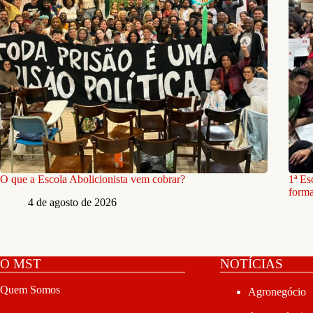
O que a Escola Abolicionista vem cobrar?
1ª Es
forma
4 de agosto de 2026
O MST
NOTÍCIAS
Quem Somos
Agronegócio