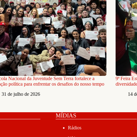
cola Nacional da Juventude Sem Terra fortalece a
9ª Feira E
ção política para enfrentar os desafios do nosso tempo
diversidade
31 de julho de 2026
14 d
MÍDIAS
Rádios