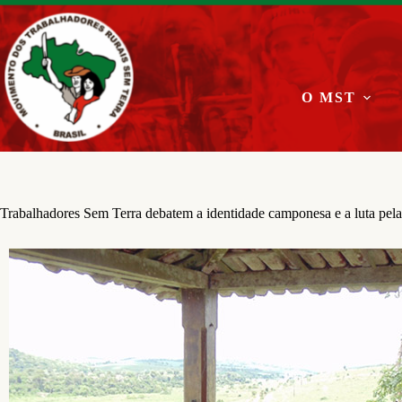
Pular
para
o
conteúdo
O MST
Trabalhadores Sem Terra debatem a identidade camponesa e a luta pela 