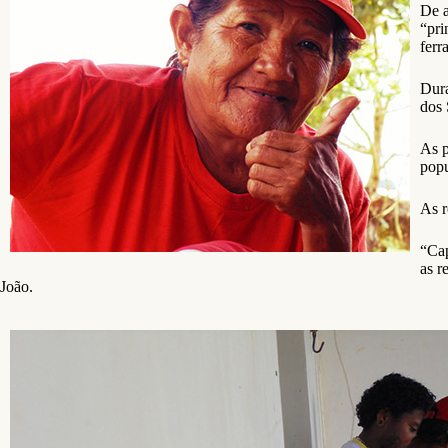
De a
“pri
ferr
Dura
dos 
As p
popu
As r
“Cap
as r
João.