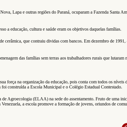
a Nova, Lapa e outras regiões do Paraná, ocuparam a Fazenda Santa Amél
esso a educação, cultura e saúde eram os objetivos daquelas famílias.
 de cerâmica, que contraiu dividas com bancos. Em dezembro de 1991, 
enagem das famílias sem terras aos trabalhadores rurais que lutaram 
a força na organização da educação, pois conta com todos os níveis de
 foi construída a Escola Municipal e o Colégio Estadual Contestado.
 de Agroecologia (ELAA) na sede do assentamento. Fruto de uma inici
 da Venezuela, a escola promove a formação de jovens, oriundos de co