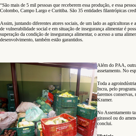
“São mais de 5 mil pessoas que receberem essa produção, e essa pessoa
Colombo, Campo Largo e Curitiba. São 35 entidades filantrópicas cred
Assim, juntando diferentes atores sociais, de um lado as agricultoras e
de vulnerabilidade social e em situação de insegurança alimentar é poss
superação da condição de insegurança alimentar, o acesso a uma alimen
desenvolvimento, também estão garantidos.
Além do PAA, outra 
assetamento. No esp
Toda a agroindústria
Incra, pelo programa
faremos conservas, 
Kramer.
No Assentamento tam
girassol ou do amen
conclui.