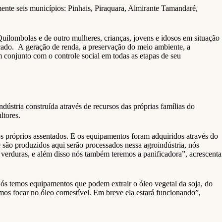
ente seis municípios: Pinhais, Piraquara, Almirante Tamandaré,
 Quilombolas e de outro mulheres, crianças, jovens e idosos em situação
ercado. A geração de renda, a preservação do meio ambiente, a
 conjunto com o controle social em todas as etapas de seu
ústria construída através de recursos das próprias famílias do
ltores.
dos próprios assentados. E os equipamentos foram adquiridos através do
ue são produzidos aqui serão processados nessa agroindústria, nós
verduras, e além disso nós também teremos a panificadora”, acrescenta
s temos equipamentos que podem extrair o óleo vegetal da soja, do
amos focar no óleo comestível. Em breve ela estará funcionando”,