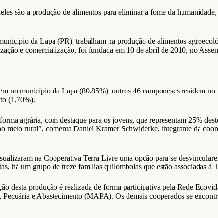
les são a produção de alimentos para eliminar a fome da humanidade, 
município da Lapa (PR), trabalham na produção de alimentos agroecológ
alização e comercialização, foi fundada em 10 de abril de 2010, no Ass
dem no município da Lapa (80,85%), outros 46 camponeses residem no
to (1,70%).
eforma agrária, com destaque para os jovens, que representam 25% dest
no meio rural”, comenta Daniel Kramer Schwiderke, integrante da coo
visualizaram na Cooperativa Terra Livre uma opção para se desvincular
s, há um grupo de treze famílias quilombolas que estão associadas à T
ção desta produção é realizada de forma participativa pela Rede Ecovi
tura, Pecuária e Abastecimento (MAPA). Os demais cooperados se encon