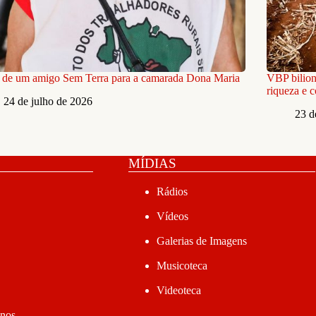
 de um amigo Sem Terra para a camarada Dona Maria
VBP bilion
riqueza e 
24 de julho de 2026
23 d
MÍDIAS
Rádios
Vídeos
Galerias de Imagens
Musicoteca
Videoteca
anos