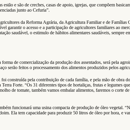
s estão e são de creches, casas de apoio, igrejas, que compõem basicam
enciadas junto ao Cefuria”.
 agricultores da Reforma Agrária, da Agricultura Familiar e de Famílias
ível garantir o acesso e a participação de agricultores familiares ao m
tação saudável, o estimulo de hábitos alimentares saudáveis, sempre em
forma de comercialização da produção dos assentados, será pela agroind
aço serão feitos o processamento dos alimentos produzidos pelos agricu
 foi construída pela contribuição de cada família, e pela mão de obra 
 Terra Forte. “Os 31 diferentes tipos de hortaliças, frutas e legumes q
molho de tomate, também vamos embalar alimentos, faremos o corte de 
bém funcionará uma usina compacta de produção de óleo vegetal. “Nó
doim. Ela tem capacidade para produzir 50 litros de óleo por hora, e v