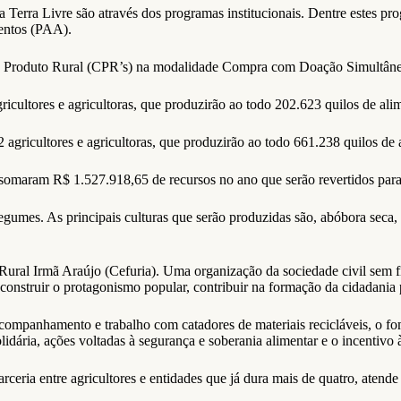
 Terra Livre são através dos programas institucionais. Dentre estes pro
entos (PAA).
s de Produto Rural (CPR’s) na modalidade Compra com Doação Simultâ
ultores e agricultoras, que produzirão ao todo 202.623 quilos de ali
gricultores e agricultoras, que produzirão ao todo 661.238 quilos de
maram R$ 1.527.918,65 de recursos no ano que serão revertidos para os
e legumes. As principais culturas que serão produzidas são, abóbora seca,
al Irmã Araújo (Cefuria). Uma organização da sociedade civil sem fins 
construir o protagonismo popular, contribuir na formação da cidadania 
 acompanhamento e trabalho com catadores de materiais recicláveis, o 
lidária, ações voltadas à segurança e soberania alimentar e o incentivo
ria entre agricultores e entidades que já dura mais de quatro, atende 