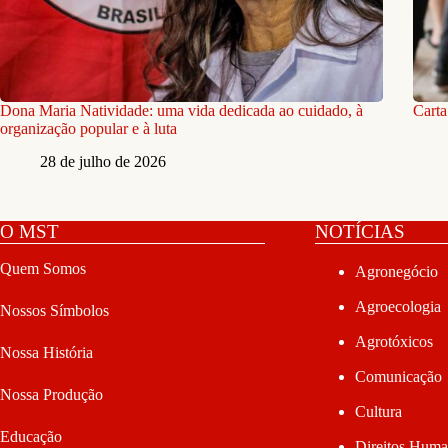
Dona Maria Natividade: uma vida dedicada ao cuidado, à
Carta
organização popular e à luta
28 de julho de 2026
O MST
NOTÍCIAS
Quem Somos
Agronegócio
Agroecologia
Nossos Símbolos
Agrotóxicos
Nossa História
Comunicação
Nossa Produção
Cultura
Educação
Direitos Hum