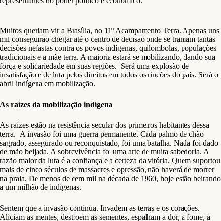
representantes do poder político e econômico.”
Muitos queriam vir a Brasília, no 11º Acampamento Terra. Apenas uns
mil conseguirão chegar até o centro de decisão onde se tramam tantas
decisões nefastas contra os povos indígenas, quilombolas, populações
tradicionais e a mãe terra. A maioria estará se mobilizando, dando sua
força e solidariedade em suas regiões. Será uma explosão de
insatisfação e de luta pelos direitos em todos os rincões do país. Será o
abril indígena em mobilização.
As raízes da mobilização indígena
As raízes estão na resistência secular dos primeiros habitantes dessa
terra. A invasão foi uma guerra permanente. Cada palmo de chão
sagrado, assegurado ou reconquistado, foi uma batalha. Nada foi dado
de mão beijada. A sobrevivência foi uma arte de muita sabedoria. A
razão maior da luta é a confiança e a certeza da vitória. Quem suportou
mais de cinco séculos de massacres e opressão, não haverá de morrer
na praia. De menos de cem mil na década de 1960, hoje estão beirando
a um milhão de indígenas.
Sentem que a invasão continua. Invadem as terras e os corações.
Aliciam as mentes, destroem as sementes, espalham a dor, a fome, a