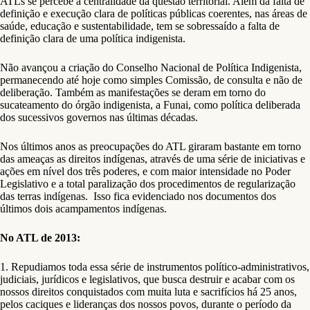
ATLs se percebe a centralidade da questão territorial. Além da falta de
definição e execução clara de políticas públicas coerentes, nas áreas de
saúde, educação e sustentabilidade, tem se sobressaído a falta de
definição clara de uma política indigenista.
Não avançou a criação do Conselho Nacional de Política Indigenista,
permanecendo até hoje como simples Comissão, de consulta e não de
deliberação. Também as manifestações se deram em torno do
sucateamento do órgão indigenista, a Funai, como política deliberada
dos sucessivos governos nas últimas décadas.
Nos últimos anos as preocupações do ATL giraram bastante em torno
das ameaças as direitos indígenas, através de uma série de iniciativas e
ações em nível dos três poderes, e com maior intensidade no Poder
Legislativo e a total paralização dos procedimentos de regularização
das terras indígenas. Isso fica evidenciado nos documentos dos
últimos dois acampamentos indígenas.
No ATL de 2013:
1. Repudiamos toda essa série de instrumentos político-administrativos,
judiciais, jurídicos e legislativos, que busca destruir e acabar com os
nossos direitos conquistados com muita luta e sacrifícios há 25 anos,
pelos caciques e lideranças dos nossos povos, durante o período da