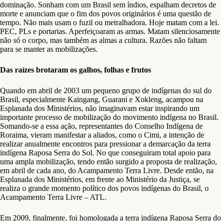
dominação. Sonham com um Brasil sem índios, espalham decretos de
morte e anunciam que o fim dos povos originários é uma questão de
tempo. Não mais usam o fuzil ou metralhadora. Hoje matam com a lei.
PEC, PLs e portarias. Aperfeiçoaram as armas. Matam silenciosamente
não só o corpo, mas também as almas a cultura. Razões não faltam
para se manter as mobilizações.
Das raízes brotaram os galhos, folhas e frutos
Quando em abril de 2003 um pequeno grupo de indígenas do sul do
Brasil, especialmente Kaingang, Guarani e Xokleng, acampou na
Esplanada dos Ministérios, não imaginavam estar inspirando um
importante processo de mobilização do movimento indígena no Brasil.
Somando-se a essa ação, representantes do Conselho Indígena de
Roraima, vieram manifestar a aliados, como o Cimi, a intenção de
realizar anualmente encontros para pressionar a demarcação da terra
indígena Raposa Serra do Sol. No que conseguiram total apoio para
uma ampla mobilização, tendo então surgido a proposta de realização,
em abril de cada ano, do Acampamento Terra Livre. Desde então, na
Esplanada dos Ministérios, em frente ao Ministério da Justiça, se
realiza o grande momento político dos povos indígenas do Brasil, o
Acampamento Terra Livre – ATL.
Em 2009, finalmente, foi homologada a terra indígena Raposa Serra do