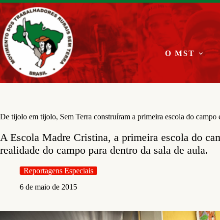
Pular
para
o
conteúdo
O MST
De tijolo em tijolo, Sem Terra construíram a primeira escola do camp
A Escola Madre Cristina, a primeira escola do ca
realidade do campo para dentro da sala de aula.
Reportagens Especiais
6 de maio de 2015