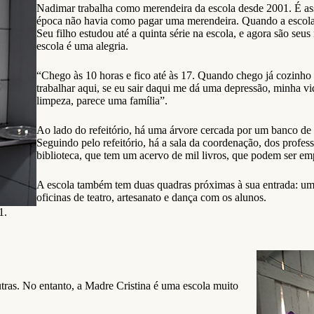
Nadimar trabalha como merendeira da escola desde 2001. É ass
época não havia como pagar uma merendeira. Quando a escola 
Seu filho estudou até a quinta série na escola, e agora são seu
escola é uma alegria.
“Chego às 10 horas e fico até às 17. Quando chego já cozinho 
trabalhar aqui, se eu sair daqui me dá uma depressão, minha vi
limpeza, parece uma família”.
Ao lado do refeitório, há uma árvore cercada por um banco de 
Seguindo pelo refeitório, há a sala da coordenação, dos profes
biblioteca, que tem um acervo de mil livros, que podem ser e
A escola também tem duas quadras próximas à sua entrada: uma 
oficinas de teatro, artesanato e dança com os alunos.
1.
utras. No entanto, a Madre Cristina é uma escola muito