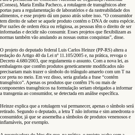
(Consea), Maria Emília Pacheco, a rotulagem de transgênicos abre
portas para a regulamentação de laboratórios e da rastreabilidade dos
alimentos, e esse projeto dá um passo atrás sobre isso. “O consumidor
tem direito de saber se aquele produto contém o DNA de outra espécie.
Por razões de ordem ética ou religiosa, as pessoas têm o direito de ser
informadas e decidir não consumir. Esses projetos que flexibilizam as
normas também vão anulando as nossas outras conquistas”, disse.
O projeto do deputado federal Luis Carlos Heinze (PP-RS) altera a
redação do Artigo 40 da Lei nº 11.105/2005 e, na prática, revoga o
Decreto 4.680/2003, que regulamenta o assunto. Com a nova lei, as
embalagens que contêm produtos geneticamente modificados não
precisariam mais trazer o símbolo do triângulo amarelo com um T na
cor preta no meio. Em vez disso, seria grafada a frase “contém
transgênico”. Apenas os produtos que contêm 1% ou mais de
componentes transgênicos na formulação seriam obrigados a informar
a transgenia ao consumidor, se detectada em análise específica.
Heinze explica que a rotulagem vai permanecer, apenas o símbolo será
retirado. Segundo o deputado, a letra T não informa e sim amedronta o
consumidor, já que se assemelha a símbolos de produtos venenosos e
inflamáveis, por exemplo.
A pesquisadora do Idec diz que, na prática, o projeto acaba com a