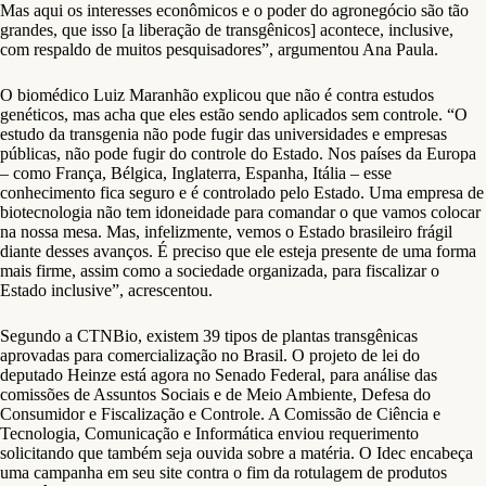
Mas aqui os interesses econômicos e o poder do agronegócio são tão
grandes, que isso [a liberação de transgênicos] acontece, inclusive,
com respaldo de muitos pesquisadores”, argumentou Ana Paula.
O biomédico Luiz Maranhão explicou que não é contra estudos
genéticos, mas acha que eles estão sendo aplicados sem controle. “O
estudo da transgenia não pode fugir das universidades e empresas
públicas, não pode fugir do controle do Estado. Nos países da Europa
– como França, Bélgica, Inglaterra, Espanha, Itália – esse
conhecimento fica seguro e é controlado pelo Estado. Uma empresa de
biotecnologia não tem idoneidade para comandar o que vamos colocar
na nossa mesa. Mas, infelizmente, vemos o Estado brasileiro frágil
diante desses avanços. É preciso que ele esteja presente de uma forma
mais firme, assim como a sociedade organizada, para fiscalizar o
Estado inclusive”, acrescentou.
Segundo a CTNBio, existem 39 tipos de plantas transgênicas
aprovadas para comercialização no Brasil. O projeto de lei do
deputado Heinze está agora no Senado Federal, para análise das
comissões de Assuntos Sociais e de Meio Ambiente, Defesa do
Consumidor e Fiscalização e Controle. A Comissão de Ciência e
Tecnologia, Comunicação e Informática enviou requerimento
solicitando que também seja ouvida sobre a matéria. O Idec encabeça
uma campanha em seu site contra o fim da rotulagem de produtos