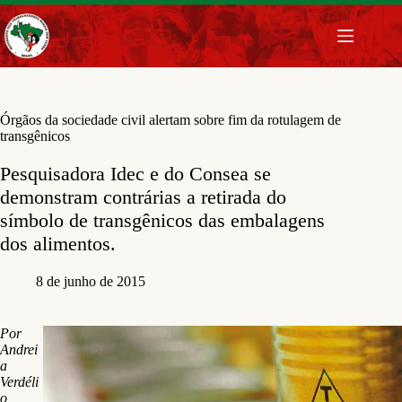
Pular
para
o
conteúdo
Órgãos da sociedade civil alertam sobre fim da rotulagem de
transgênicos
Pesquisadora Idec e do Consea se
demonstram contrárias a retirada do
símbolo de transgênicos das embalagens
dos alimentos.
8 de junho de 2015
Por
Andrei
a
Verdéli
o