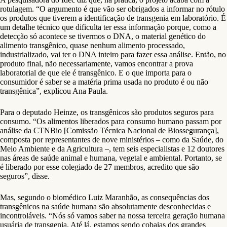
rotulagem. “O argumento é que vão ser obrigados a informar no rótulo
os produtos que tiverem a identificação de transgenia em laboratório. É
um detalhe técnico que dificulta ter essa informação porque, como a
detecção só acontece se tivermos o DNA, o material genético do
alimento transgênico, quase nenhum alimento processado,
industrializado, vai ter o DNA inteiro para fazer essa análise. Então, no
produto final, não necessariamente, vamos encontrar a prova
laboratorial de que ele é transgênico. E o que importa para o
consumidor é saber se a matéria prima usada no produto é ou não
transgênica”, explicou Ana Paula.
Para o deputado Heinze, os transgênicos são produtos seguros para
consumo. “Os alimentos liberados para consumo humano passam por
análise da CTNBio [Comissão Técnica Nacional de Biossegurança],
composta por representantes de nove ministérios – como da Saúde, do
Meio Ambiente e da Agricultura –, tem seis especialistas e 12 doutores
nas áreas de saúde animal e humana, vegetal e ambiental. Portanto, se
é liberado por esse colegiado de 27 membros, acredito que são
seguros”, disse.
Mas, segundo o biomédico Luiz Maranhão, as consequências dos
transgênicos na saúde humana são absolutamente desconhecidas e
incontroláveis. “Nós só vamos saber na nossa terceira geração humana
usuária de transgenia. Até lá, estamos sendo cobaias dos grandes