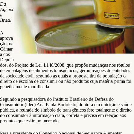
Da
Agênci
a
Brasil
A
aprova
ção, na
Câmar
a dos
Deputa
dos, do Projeto de Lei 4.148/2008, que propõe mudanças nos rótulos
de embalagens de alimentos transgênicos, gerou reações de entidades
da sociedade civil, segundo as quais a proposta tira da população o
direito de escolha de consumir ou não produtos cuja matéria-prima foi
geneticamente modificada.
Segundo a pesquisadora do Instituto Brasileiro de Defesa do
Consumidor (Idec) Ana Paula Bortoletto, doutora em nutrição e saúde
pública, a retirada do símbolo de transgênicos fere totalmente o direito
do consumidor à informação clara, correta e precisa em relação aos
produtos que estão no mercado.
Para a presidenta do Conselho Nacional de Segurança Alimentar