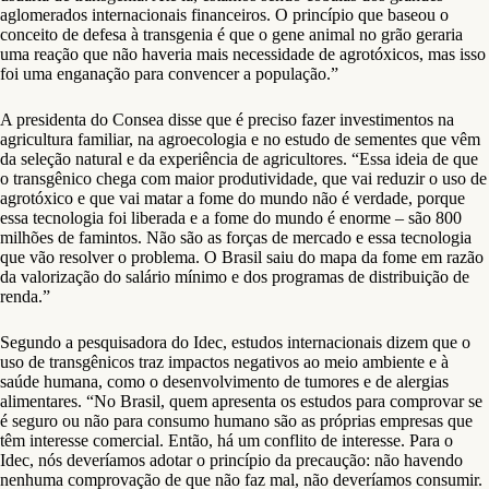
aglomerados internacionais financeiros. O princípio que baseou o
conceito de defesa à transgenia é que o gene animal no grão geraria
uma reação que não haveria mais necessidade de agrotóxicos, mas isso
foi uma enganação para convencer a população.”
A presidenta do Consea disse que é preciso fazer investimentos na
agricultura familiar, na agroecologia e no estudo de sementes que vêm
da seleção natural e da experiência de agricultores. “Essa ideia de que
o transgênico chega com maior produtividade, que vai reduzir o uso de
agrotóxico e que vai matar a fome do mundo não é verdade, porque
essa tecnologia foi liberada e a fome do mundo é enorme – são 800
milhões de famintos. Não são as forças de mercado e essa tecnologia
que vão resolver o problema. O Brasil saiu do mapa da fome em razão
da valorização do salário mínimo e dos programas de distribuição de
renda.”
Segundo a pesquisadora do Idec, estudos internacionais dizem que o
uso de transgênicos traz impactos negativos ao meio ambiente e à
saúde humana, como o desenvolvimento de tumores e de alergias
alimentares. “No Brasil, quem apresenta os estudos para comprovar se
é seguro ou não para consumo humano são as próprias empresas que
têm interesse comercial. Então, há um conflito de interesse. Para o
Idec, nós deveríamos adotar o princípio da precaução: não havendo
nenhuma comprovação de que não faz mal, não deveríamos consumir.