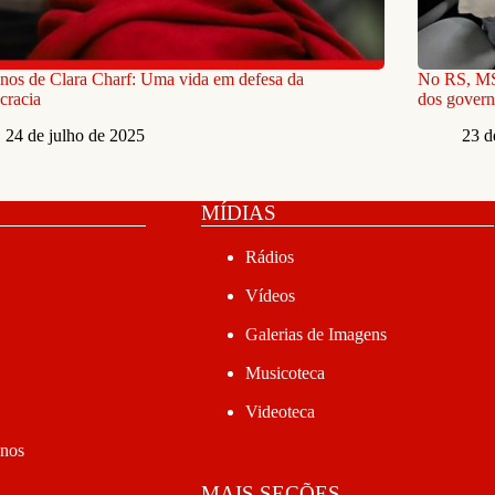
nos de Clara Charf: Uma vida em defesa da
No RS, MST
cracia
dos govern
24 de julho de 2025
23 d
MÍDIAS
Rádios
Vídeos
Galerias de Imagens
Musicoteca
Videoteca
anos
MAIS SEÇÕES