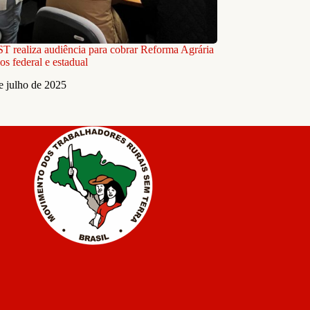
 realiza audiência para cobrar Reforma Agrária
os federal e estadual
e julho de 2025