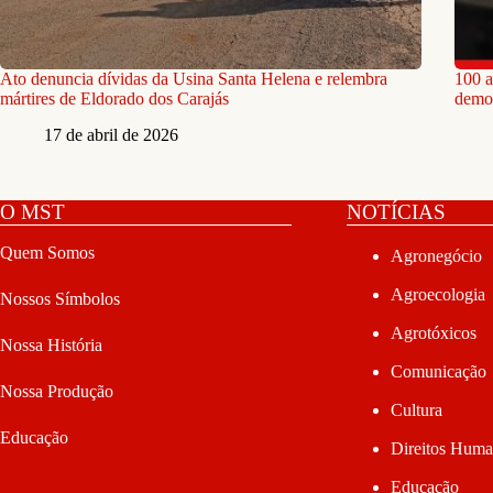
Ato denuncia dívidas da Usina Santa Helena e relembra
100 a
mártires de Eldorado dos Carajás
demo
17 de abril de 2026
O MST
NOTÍCIAS
Quem Somos
Agronegócio
Agroecologia
Nossos Símbolos
Agrotóxicos
Nossa História
Comunicação
Nossa Produção
Cultura
Educação
Direitos Hum
Educação