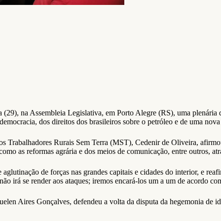
ra (29), na Assembleia Legislativa, em Porto Alegre (RS), uma plenária 
democracia, dos direitos dos brasileiros sobre o petróleo e de uma nova
Trabalhadores Rurais Sem Terra (MST), Cedenir de Oliveira, afirmou qu
 como as reformas agrária e dos meios de comunicação, entre outros, atr
glutinação de forças nas grandes capitais e cidades do interior, e rea
não irá se render aos ataques; iremos encará-los um a um de acordo com
en Aires Gonçalves, defendeu a volta da disputa da hegemonia de ide