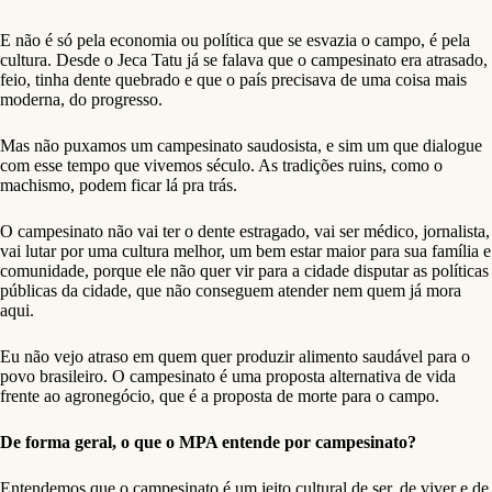
E não é só pela economia ou política que se esvazia o campo, é pela
cultura. Desde o Jeca Tatu já se falava que o campesinato era atrasado,
feio, tinha dente quebrado e que o país precisava de uma coisa mais
moderna, do progresso.
Mas não puxamos um campesinato saudosista, e sim um que dialogue
com esse tempo que vivemos século. As tradições ruins, como o
machismo, podem ficar lá pra trás.
O campesinato não vai ter o dente estragado, vai ser médico, jornalista,
vai lutar por uma cultura melhor, um bem estar maior para sua família e
comunidade, porque ele não quer vir para a cidade disputar as políticas
públicas da cidade, que não conseguem atender nem quem já mora
aqui.
Eu não vejo atraso em quem quer produzir alimento saudável para o
povo brasileiro. O campesinato é uma proposta alternativa de vida
frente ao agronegócio, que é a proposta de morte para o campo.
De forma geral, o que o MPA entende por campesinato?
Entendemos que o campesinato é um jeito cultural de ser, de viver e de