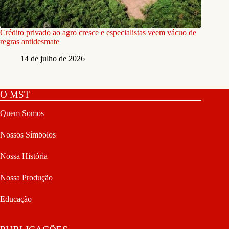
Crédito privado ao agro cresce e especialistas veem vácuo de
regras antidesmate
14 de julho de 2026
O MST
Quem Somos
Nossos Símbolos
Nossa História
Nossa Produção
Educação