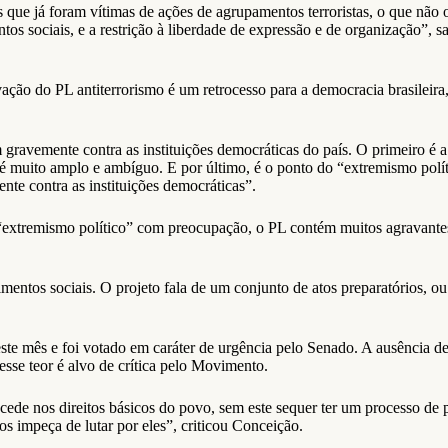
ses que já foram vítimas de ações de agrupamentos terroristas, o que nã
ntos sociais, e a restrição à liberdade de expressão e de organização”,
ão do PL antiterrorismo é um retrocesso para a democracia brasileira,
m gravemente contra as instituições democráticas do país. O primeiro é
 é muito amplo e ambíguo. E por último, é o ponto do “extremismo polít
ente contra as instituições democráticas”.
extremismo político” com preocupação, o PL contém muitos agravantes p
imentos sociais. O projeto fala de um conjunto de atos preparatórios, 
este mês e foi votado em caráter de urgência pelo Senado. A ausência de
 esse teor é alvo de crítica pelo Movimento.
cede nos direitos básicos do povo, sem este sequer ter um processo de 
os impeça de lutar por eles”, criticou Conceição.