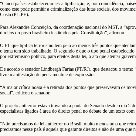
“Cinco países estabeleceram essa tipificação, e, por coincidência, paí
como este pode permitir a criminalização das lutas sociais, dos movime
Costa (PT-PE).
Para Alexandre Conceição, da coordenação nacional do MST, a “aprovaç
direitos do povo brasileiro instituídos pela Constituição”, afirmou.
O PL que tipifica terrorismo tem pelo ao menos três pontos que atenta
o tema tem sido trabalhado. O segundo é que o tipo penal estabelecido
por extremismo político, para efeitos desta lei, o ato que atentar gravem
De acordo o senador Lindbergh Farias (PT/RJ), que destacou o termo “
livre manifestação de pensamento e de expressão.
“A maior crítica nossa é a retirada dos pontos que preservavam os mov
social”, criticou o senador.
O projeto antiterror estava travando a pauta do Senado desde o dia 5 d
especialistas ligados à área do direito penal no debate de um texto com
“Não precisamos de lei antiterror no Brasil, muito menos uma que retro
precisamos nesse país é aquela que garante direitos e não de uma que n