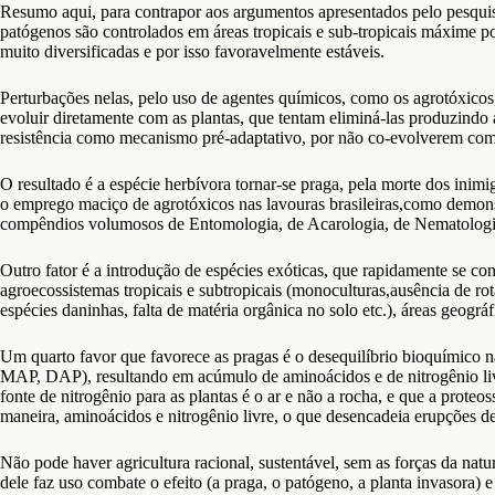
Resumo aqui, para contrapor aos argumentos apresentados pelo pesquis
patógenos são controlados em áreas tropicais e sub-tropicais máxime po
muito diversificadas e por isso favoravelmente estáveis.
Perturbações nelas, pelo uso de agentes químicos, como os agrotóxicos
evoluir diretamente com as plantas, que tentam eliminá-las produzindo 
resistência como mecanismo pré-adaptativo, por não co-evolverem com a
O resultado é a espécie herbívora tornar-se praga, pela morte dos inimi
o emprego maciço de agrotóxicos nas lavouras brasileiras,como demonst
compêndios volumosos de Entomologia, de Acarologia, de Nematologia
Outro fator é a introdução de espécies exóticas, que rapidamente se co
agroecossistemas tropicais e subtropicais (monoculturas,ausência de rot
espécies daninhas, falta de matéria orgânica no solo etc.), áreas geográ
Um quarto favor que favorece as pragas é o desequilíbrio bioquímico na
MAP, DAP), resultando em acúmulo de aminoácidos e de nitrogênio livre
fonte de nitrogênio para as plantas é o ar e não a rocha, e que a prot
maneira, aminoácidos e nitrogênio livre, o que desencadeia erupções d
Não pode haver agricultura racional, sustentável, sem as forças da natu
dele faz uso combate o efeito (a praga, o patógeno, a planta invasora) 