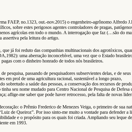
stema FAEP, no.1323, out.-nov.2015) o engenheiro-agrônomo Alfredo J.
icos, sobre estes perigosos agentes controladores de pragas, patógeno
enenos agrícolas em todo o mundo. A interrogação que faz (…são do ma
assertiva pela leitura do artigo.
 que já foi reduto das companhias multinacionais dos agrotóxicos, qua
,1982): uma aberração inconcebível, uma vez que o Estado brasileiro
s, pagas com o dinheiro honrado de todos nós brasileiros.
 de pesquisa, passando de pesquisadores subservientes delas, e de seus
es em prol de uma agricultura racional, sustentável a longo prazo,
do sobretudo a saúde das pessoas, a conservação dos recursos de prod
ição tinha seu nome mudado para Centro Nacional de Pesquisa de Defesa 
 aflige-me saber que pode haver retrocesso, pela falta de novas lider
ecoração: o Prêmio Frederico de Menezes Veiga, o primeiro de sua na
“Luiz de Queiroz”. Por isso sinto-me muito a vontade para defender a l
ilidade e o propósito para os quais foi criada. Ampliando seu leque d
iente em 1993.