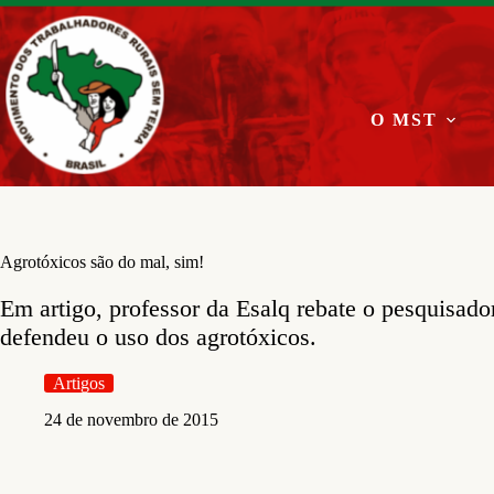
Pular
para
o
conteúdo
O MST
Agrotóxicos são do mal, sim!
Em artigo, professor da Esalq rebate o pesquisad
defendeu o uso dos agrotóxicos.
Artigos
24 de novembro de 2015