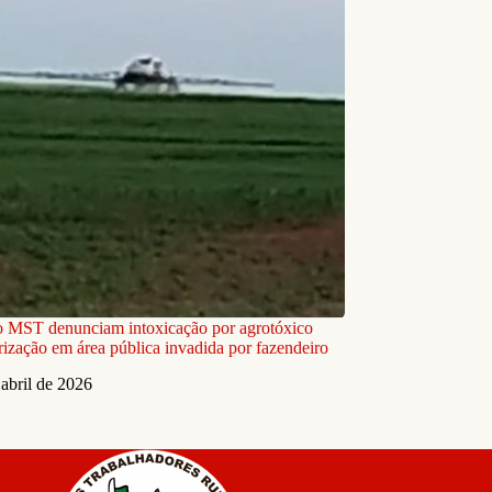
o MST denunciam intoxicação por agrotóxico
rização em área pública invadida por fazendeiro
 abril de 2026