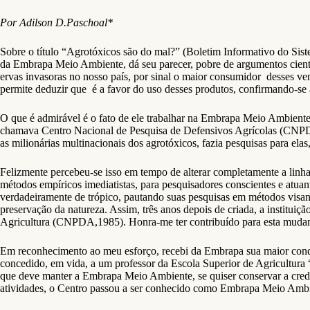
Por Adilson D.Paschoal*
Sobre o título “Agrotóxicos são do mal?” (Boletim Informativo do Si
da Embrapa Meio Ambiente, dá seu parecer, pobre de argumentos científ
ervas invasoras no nosso país, por sinal o maior consumidor desses v
permite deduzir que é a favor do uso desses produtos, confirmando-se a 
O que é admirável é o fato de ele trabalhar na Embrapa Meio Ambiente,
chamava Centro Nacional de Pesquisa de Defensivos Agrícolas (CNPDA
as milionárias multinacionais dos agrotóxicos, fazia pesquisas para ela
Felizmente percebeu-se isso em tempo de alterar completamente a linha
métodos empíricos imediatistas, para pesquisadores conscientes e atuant
verdadeiramente de trópico, pautando suas pesquisas em métodos visan
preservação da natureza. Assim, três anos depois de criada, a institu
Agricultura (CNPDA,1985). Honra-me ter contribuído para esta mudança;
Em reconhecimento ao meu esforço, recebi da Embrapa sua maior cond
concedido, em vida, a um professor da Escola Superior de Agricultura 
que deve manter a Embrapa Meio Ambiente, se quiser conservar a credib
atividades, o Centro passou a ser conhecido como Embrapa Meio Amb