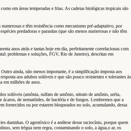
 como em áreas temperadas e frias. As cadeias biológicas tropicais são
is numerosas e têm resistência como mecanismo pré-adaptativo, por
s espécies predadoras e parasitas (que são menos numerosas e não têm
arenta anos atrás e tantas hoje em dia, perfeitamente correlacionas com
tal: problemas e soluções, FGV, Rio de Janeiro), descritas em
. Outro ainda, não menos importante, é a simplificação imposta aos
resposta aos adubos solúveis e que são pouco resistentes e tolerantes às
eza em milhões de anos.
os solúveis (amônia, sulfato de amônio, nitrato de amônio, uréia,
de ácaros, de nematóides, de bactéria e de fungos. Lembremos que a
serem fornecidos ou por estarem bloqueados no solo, acumulando, dessa
cies daninhas. O agrotóxico é a antítese desse raciocínio, porque quem
ontínuo, sem trégua nem regra, contaminando o solo, a água,o ar, os