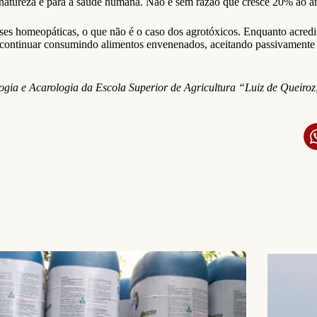
 natureza e para a saúde humana. Não é sem razão que cresce 20% ao an
es homeopáticas, o que não é o caso dos agrotóxicos. Enquanto acredit
continuar consumindo alimentos envenenados, aceitando passivamente a
gia e Acarologia da Escola Superior de Agricultura “Luiz de Queiroz