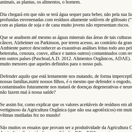
animais, as plantas, os alimentos, o homem.
Dia chegará em que não se terá água sequer para beber, não pela sua f
profundas envenenadas com resíduos altamente solúveis de glifosato (“
com as plantas de soja e de cana muito jovens não representam riscos.
Que se analisem até mesmo as águas minerais das áreas de tais cultura
câncer, Alzheimer ou Parkinson, por terem acesso, ao contrário da gra
Ambiente parece desconhecer as exaustivas análises feitas todo ano p
beterraba, cenoura, couve, alface e tantos outros) contaminados com r
em outros países (Paschoal,A.D. 2012. Alimentos Orgânicos, ADAE). A
muito menores que aqueles definidos para o nosso país.
Defender aquilo que está lentamente nos matando, de forma imperceptív
nossas famílias,nutrir nossos filhos, é o mesmo que defender o engodo
contaminados futuramente nos matará de doenças degenerativas e neurog
não fazem mal à nossa saúde?
Se assim for, como explicar que os valores aceitáveis de resíduos em 
vertiginoso da Agricultura Orgânica (que não usa agrotóxicos) em muit
vítimas mutiladas fez no mundo!
São muitos os ensaios que provam ser a produtividade da Agricultura 