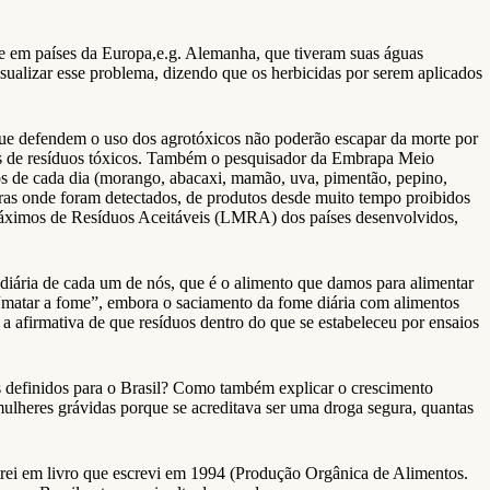
ece em países da Europa,e.g. Alemanha, que tiveram suas águas
sualizar esse problema, dizendo que os herbicidas por serem aplicados
 que defendem o uso dos agrotóxicos não poderão escapar da morte por
vres de resíduos tóxicos. Também o pesquisador da Embrapa Meio
os de cada dia (morango, abacaxi, mamão, uva, pimentão, pepino,
turas onde foram detectados, de produtos desde muito tempo proibidos
Máximos de Resíduos Aceitáveis (LMRA) dos países desenvolvidos,
 diária de cada um de nós, que é o alimento que damos para alimentar
é “matar a fome”, embora o saciamento da fome diária com alimentos
 afirmativa de que resíduos dentro do que se estabeleceu por ensaios
es definidos para o Brasil? Como também explicar o crescimento
mulheres grávidas porque se acreditava ser uma droga segura, quantas
trei em livro que escrevi em 1994 (Produção Orgânica de Alimentos.