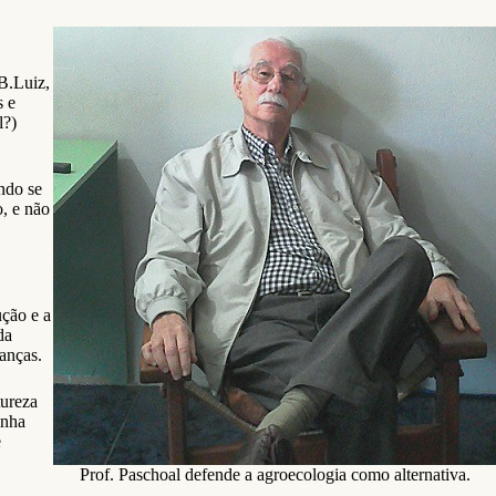
B.Luiz,
s e
l?)
ndo se
, e não
ução e a
da
anças.
tureza
inha
e
Prof. Paschoal defende a agroecologia como alternativa.