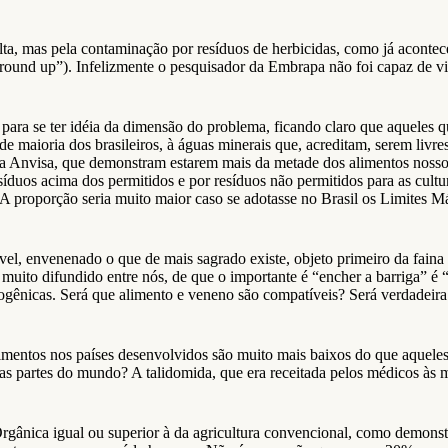
alta, mas pela contaminação por resíduos de herbicidas, como já acont
round up”). Infelizmente o pesquisador da Embrapa não foi capaz de vi
s para se ter idéia da dimensão do problema, ficando claro que aqueles
nde maioria dos brasileiros, à águas minerais que, acreditam, serem li
ela Anvisa, que demonstram estarem mais da metade dos alimentos noss
esíduos acima dos permitidos e por resíduos não permitidos para as cul
 proporção seria muito maior caso se adotasse no Brasil os Limites 
el, envenenado o que de mais sagrado existe, objeto primeiro da faina
, muito difundido entre nós, de que o importante é “encher a barriga” 
ênicas. Será que alimento e veneno são compatíveis? Será verdadeira a
alimentos nos países desenvolvidos são muito mais baixos do que aquel
as partes do mundo? A talidomida, que era receitada pelos médicos às 
Orgânica igual ou superior à da agricultura convencional, como demons