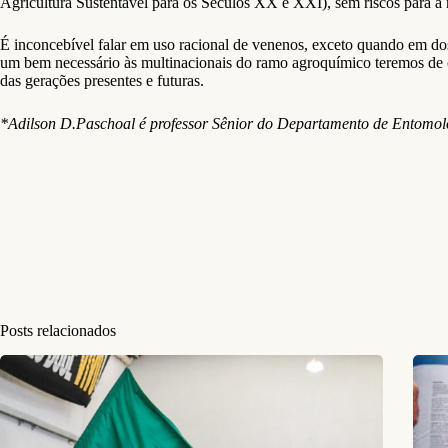
Agricultura Sustentável para os Séculos XX e XXI), sem riscos para a
É inconcebível falar em uso racional de venenos, exceto quando em dos
um bem necessário às multinacionais do ramo agroquímico teremos de 
das gerações presentes e futuras.
*Adilson D.Paschoal é p
rofessor Sênior do Departamento de Entomolo
Posts relacionados