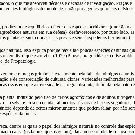
ador, o que me absorveu décadas e décadas de investigação. Pragas e
r agentes biológicos do ambiente, e não por agentes químicos e físicos,
, produzem desequilíbrios a favor das espécies herbívoras (que são ma
agrotóxicos naturais em sua defesa), desfavorecendo, por outro lado, a
s plantas e, sim, com as suas presas e seus hospedeiros herbívoros).
gos naturais. Isso explica porque havia tão poucas espécies daninhas qu
rei em livro que escrevi em 1979 (Pragas, praguicidas e a crise ambien
, de Fitopatologia.
nvertem em pragas primárias, exatamente pela falta de inimigos naturais
ação e de consorciação de culturas, clones, variedades melhoradas para 
ficas essas em que a diversidade é a regra absoluta, definida pela natur
 planta, induzido pelo uso de certos agrotóxicos e de adubos nitrogenad
 na seiva e no suco celular, alimentos básicos de insetos sugadores, 
eossíntese depende de certos micronutrientes que podem faltar, por não 
e espécies daninhas.
reza, dentre as quais o papel dos inimigos naturais no controle das espé
e não a causa (os fatores que as geram), daí a necessidade de seu uso c