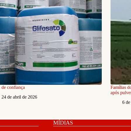
 de confiança
Famílias d
após pulve
24 de abril de 2026
6 de
MÍDIAS