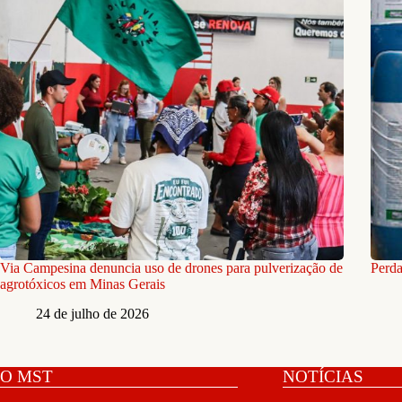
Via Campesina denuncia uso de drones para pulverização de
Perda
agrotóxicos em Minas Gerais
24 de julho de 2026
O MST
NOTÍCIAS