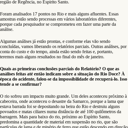
região de Regência, no Espirito Santo.
Foram analisados 17 pontos no Rio e mais alguns afluentes. Essas
amostras estão sendo processas em vários laboratórios diferentes,
porque cada pesquisador se comprometeu em fazer uma parte da
análise.
Algumas análises já estão prontas, e conforme elas vão sendo
concluídas, vamos liberando os relatórios parciais. Outras análises, por
conta do custo e do tempo, ainda estão sendo feitas e, portanto,
teremos mais alguns resultados no final do mês de janeiro.
Quais as primeiras conclusões parciais do Relatório? O que as
análises feitas até então indicam sobre a situação do Rio Doce? À
época do acidente, falou-se da impossibilidade de recuperá-lo. Isso
tende a se confirmar?
O rio sofreu um impacto muito grande. Um deles aconteceu próximo à
cabeceira, onde aconteceu o desastre da Samarco, porque a lama que
estava barrada foi se depositando na beira do Rio e destruiu alguns
povoados e matas ciliares numa distância de até 100 quilômetros da
barragem. Mais para baixo do rio, próximo ao Espírito Santo,
predomina a quantidade de material em suspensão no rio, que são
partículas de lama e de minério de ferro que estão descendo em direção