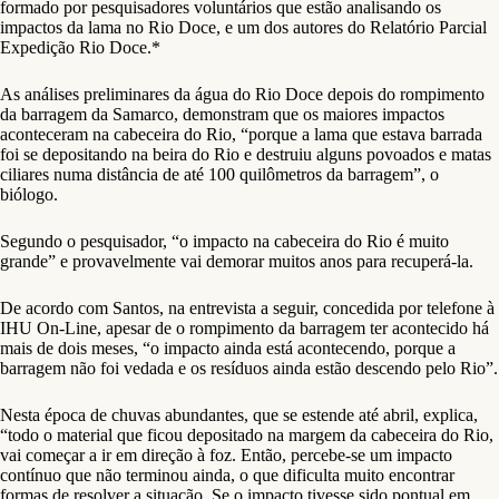
formado por pesquisadores voluntários que estão analisando os
impactos da lama no Rio Doce, e um dos autores do Relatório Parcial
Expedição Rio Doce.*
As análises preliminares da água do Rio Doce depois do rompimento
da barragem da Samarco, demonstram que os maiores impactos
aconteceram na cabeceira do Rio, “porque a lama que estava barrada
foi se depositando na beira do Rio e destruiu alguns povoados e matas
ciliares numa distância de até 100 quilômetros da barragem”, o
biólogo.
Segundo o pesquisador, “o impacto na cabeceira do Rio é muito
grande” e provavelmente vai demorar muitos anos para recuperá-la.
De acordo com Santos, na entrevista a seguir, concedida por telefone à
IHU On-Line, apesar de o rompimento da barragem ter acontecido há
mais de dois meses, “o impacto ainda está acontecendo, porque a
barragem não foi vedada e os resíduos ainda estão descendo pelo Rio”.
Nesta época de chuvas abundantes, que se estende até abril, explica,
“todo o material que ficou depositado na margem da cabeceira do Rio,
vai começar a ir em direção à foz. Então, percebe-se um impacto
contínuo que não terminou ainda, o que dificulta muito encontrar
formas de resolver a situação. Se o impacto tivesse sido pontual em