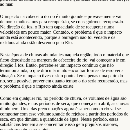
ao mar.
O impacto na cabeceira do rio é muito grande e provavelmente vai
demorar muitos anos para recuperá-lo, se conseguirmos recuperá-lo.
Na direção da foz, o Rio tem capacidade de se recuperar numa
velocidade um pouco maior. Contudo, o problema é que o impacto
ainda está acontecendo, porque a barragem não foi vedada e os
resíduos ainda estão descendo pelo Rio.
Nesta época de chuvas abundantes naquela região, todo o material que
ficou depositado na margem da cabeceira do rio, vai começar a ir em
direção à foz. Então, percebe-se um impacto contínuo que não
terminou ainda, o que dificulta muito encontrar formas de resolver a
situação. Se o impacto tivesse sido pontual em apenas uma parte do
rio, seria possível prever em quanto tempo o rio seria recuperado, mas
o problema é que o impacto ainda existe.
Como em qualquer rio, no período de chuva, os volumes de água são
muito grandes, e nos períodos de seca, que começa em abril, as chuvas
diminuem. Uma das preocupações agora é saber como o rio vai se
comportar com esse volume grande de rejeitos a partir dos períodos de
seca, em que diminui a quantidade de água. Nesse período, essas
substâncias tendem a se concentrar e isso gera prejuízos maiores,
posteriormente, para a biota.