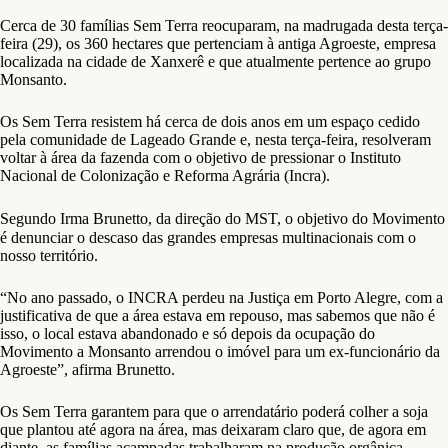
Cerca de 30 famílias Sem Terra reocuparam, na madrugada desta terça-
feira (29), os 360 hectares que pertenciam à antiga Agroeste, empresa
localizada na cidade de Xanxerê e que atualmente pertence ao grupo
Monsanto.
Os Sem Terra resistem há cerca de dois anos em um espaço cedido
pela comunidade de Lageado Grande e, nesta terça-feira, resolveram
voltar à área da fazenda com o objetivo de pressionar o Instituto
Nacional de Colonização e Reforma Agrária (Incra).
Segundo
Irma Brunetto, da direção do MST,
o objetivo do Movimento
é denunciar o descaso das grandes empresas multinacionais com o
nosso território.
“No ano passado, o INCRA perdeu na Justiça em Porto Alegre, com a
justificativa de que a área estava em repouso, mas sabemos que não é
isso, o local estava abandonado e só depois da ocupação do
Movimento a Monsanto arrendou o imóvel para um ex-funcionário da
Agroeste”, afirma Brunetto.
Os Sem Terra garantem para que o arrendatário poderá colher a soja
que plantou até agora na área, mas deixaram claro que, de agora em
diante, as famílias acampadas trabalharam na produção orgânica.