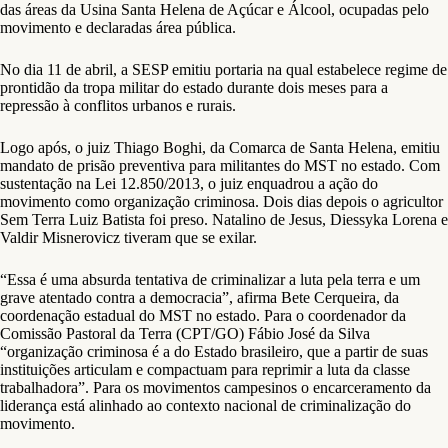
das áreas da Usina Santa Helena de Açúcar e Álcool, ocupadas pelo
movimento e declaradas área pública.
No dia 11 de abril, a SESP emitiu portaria na qual estabelece regime de
prontidão da tropa militar do estado durante dois meses para a
repressão à conflitos urbanos e rurais.
Logo após, o juiz Thiago Boghi, da Comarca de Santa Helena, emitiu
mandato de prisão preventiva para militantes do MST no estado. Com
sustentação na Lei 12.850/2013, o juiz enquadrou a ação do
movimento como organização criminosa. Dois dias depois o agricultor
Sem Terra Luiz Batista foi preso. Natalino de Jesus, Diessyka Lorena e
Valdir Misnerovicz tiveram que se exilar.
“Essa é uma absurda tentativa de criminalizar a luta pela terra e um
grave atentado contra a democracia”, afirma Bete Cerqueira, da
coordenação estadual do MST no estado. Para o coordenador da
Comissão Pastoral da Terra (CPT/GO) Fábio José da Silva
“organização criminosa é a do Estado brasileiro, que a partir de suas
instituições articulam e compactuam para reprimir a luta da classe
trabalhadora”. Para os movimentos campesinos o encarceramento da
liderança está alinhado ao contexto nacional de criminalização do
movimento.