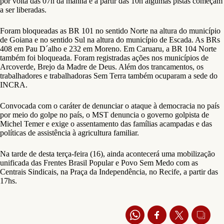
por volta das 07h da manhã e a partir das 10h algumas pistas começam
a ser liberadas.
Foram bloqueadas as BR 101 no sentido Norte na altura do município
de Goiana e no sentido Sul na altura do município de Escada. As BRs
408 em Pau D´alho e 232 em Moreno. Em Caruaru, a BR 104 Norte
também foi bloqueada. Foram registradas ações nos municípios de
Arcoverde, Brejo da Madre de Deus. Além dos trancamentos, os
trabalhadores e trabalhadoras Sem Terra também ocuparam a sede do
INCRA.
Convocada com o caráter de denunciar o ataque à democracia no país
por meio do golpe no país, o MST denuncia o governo golpista de
Michel Temer e exige o assentamento das famílias acampadas e das
políticas de assistência à agricultura familiar.
Na tarde de desta terça-feira (16), ainda acontecerá uma mobilização
unificada das Frentes Brasil Popular e Povo Sem Medo com as
Centrais Sindicais, na Praça da Independência, no Recife, a partir das
17hs.