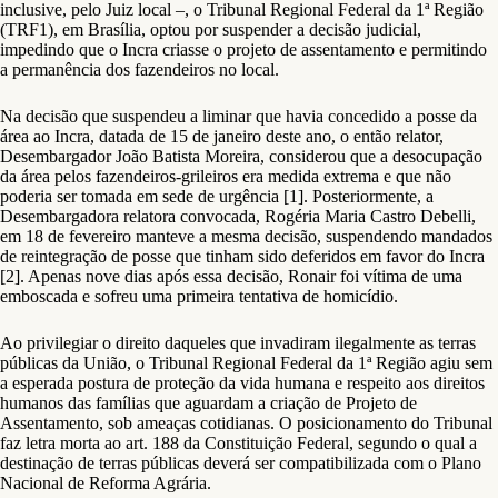
inclusive, pelo Juiz local –, o Tribunal Regional Federal da 1ª Região
(TRF1), em Brasília, optou por suspender a decisão judicial,
impedindo que o Incra criasse o projeto de assentamento e permitindo
a permanência dos fazendeiros no local.
Na decisão que suspendeu a liminar que havia concedido a posse da
área ao Incra, datada de 15 de janeiro deste ano, o então relator,
Desembargador João Batista Moreira, considerou que a desocupação
da área pelos fazendeiros-grileiros era medida extrema e que não
poderia ser tomada em sede de urgência [1]. Posteriormente, a
Desembargadora relatora convocada, Rogéria Maria Castro Debelli,
em 18 de fevereiro manteve a mesma decisão, suspendendo mandados
de reintegração de posse que tinham sido deferidos em favor do Incra
[2]. Apenas nove dias após essa decisão, Ronair foi vítima de uma
emboscada e sofreu uma primeira tentativa de homicídio.
Ao privilegiar o direito daqueles que invadiram ilegalmente as terras
públicas da União, o Tribunal Regional Federal da 1ª Região agiu sem
a esperada postura de proteção da vida humana e respeito aos direitos
humanos das famílias que aguardam a criação de Projeto de
Assentamento, sob ameaças cotidianas. O posicionamento do Tribunal
faz letra morta ao art. 188 da Constituição Federal, segundo o qual a
destinação de terras públicas deverá ser compatibilizada com o Plano
Nacional de Reforma Agrária.