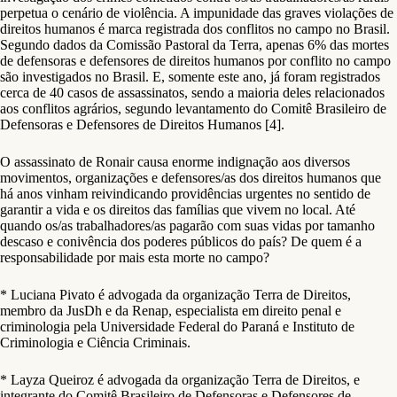
perpetua o cenário de violência. A impunidade das graves violações de
direitos humanos é marca registrada dos conflitos no campo no Brasil.
Segundo dados da Comissão Pastoral da Terra, apenas 6% das mortes
de defensoras e defensores de direitos humanos por conflito no campo
são investigados no Brasil. E, somente este ano, já foram registrados
cerca de 40 casos de assassinatos, sendo a maioria deles relacionados
aos conflitos agrários, segundo levantamento do Comitê Brasileiro de
Defensoras e Defensores de Direitos Humanos [4].
O assassinato de Ronair causa enorme indignação aos diversos
movimentos, organizações e defensores/as dos direitos humanos que
há anos vinham reivindicando providências urgentes no sentido de
garantir a vida e os direitos das famílias que vivem no local. Até
quando os/as trabalhadores/as pagarão com suas vidas por tamanho
descaso e conivência dos poderes públicos do país? De quem é a
responsabilidade por mais esta morte no campo?
* ​Luciana Pivato é advogada da organização Terra de Direitos,
membro da JusDh e da Renap, especialista em direito penal e
criminologia pela Universidade Federal do Paraná e Instituto de
Criminologia e Ciência Criminais.
* Layza Queiroz é advogada da organização Terra de Direitos, e
integrante do Comitê Brasileiro de Defensoras e Defensores de