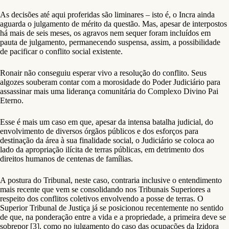
As decisões até aqui proferidas são liminares – isto é, o Incra ainda
aguarda o julgamento de mérito da questão. Mas, apesar de interpostos
há mais de seis meses, os agravos nem sequer foram incluídos em
pauta de julgamento, permanecendo suspensa, assim, a possibilidade
de pacificar o conflito social existente.
Ronair não conseguiu esperar vivo a resolução do conflito. Seus
algozes souberam contar com a morosidade do Poder Judiciário para
assassinar mais uma liderança comunitária do Complexo Divino Pai
Eterno.
Esse é mais um caso em que, apesar da intensa batalha judicial, do
envolvimento de diversos órgãos públicos e dos esforços para
destinação da área à sua finalidade social, o Judiciário se coloca ao
lado da apropriação ilícita de terras públicas, em detrimento dos
direitos humanos de centenas de famílias.
A postura do Tribunal, neste caso, contraria inclusive o entendimento
mais recente que vem se consolidando nos Tribunais Superiores a
respeito dos conflitos coletivos envolvendo a posse de terras. O
Superior Tribunal de Justiça já se posicionou recentemente no sentido
de que, na ponderação entre a vida e a propriedade, a primeira deve se
sobrepor [3], como no julgamento do caso das ocupações da Izidora