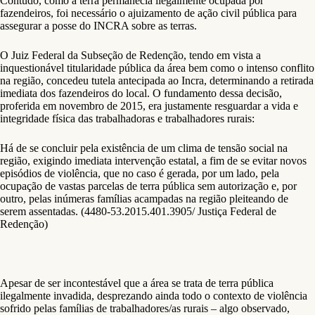
Contudo, como a terra permanecia ilegalmente ocupada por
fazendeiros, foi necessário o ajuizamento de ação civil pública para
assegurar a posse do INCRA sobre as terras.
O Juiz Federal da Subseção de Redenção, tendo em vista a
inquestionável titularidade pública da área bem como o intenso conflito
na região, concedeu tutela antecipada ao Incra, determinando a retirada
imediata dos fazendeiros do local. O fundamento dessa decisão,
proferida em novembro de 2015, era justamente resguardar a vida e
integridade física das trabalhadoras e trabalhadores rurais:
Há de se concluir pela existência de um clima de tensão social na
região, exigindo imediata intervenção estatal, a fim de se evitar novos
episódios de violência, que no caso é gerada, por um lado, pela
ocupação de vastas parcelas de terra pública sem autorização e, por
outro, pelas inúmeras famílias acampadas na região pleiteando de
serem assentadas. (4480-53.2015.401.3905/ Justiça Federal de
Redenção)
Apesar de ser incontestável que a área se trata de terra pública
ilegalmente invadida, desprezando ainda todo o contexto de violência
sofrido pelas famílias de trabalhadores/as rurais – algo observado,