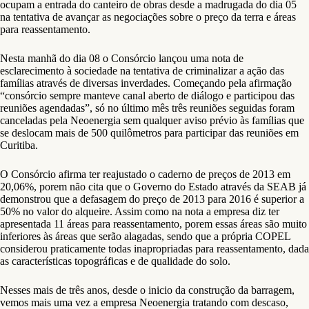
ocupam a entrada do canteiro de obras desde a madrugada do dia 05
na tentativa de avançar as negociações sobre o preço da terra e áreas
para reassentamento.
Nesta manhã do dia 08 o Consórcio lançou uma nota de
esclarecimento à sociedade na tentativa de criminalizar a ação das
famílias através de diversas inverdades. Começando pela afirmação
“consórcio sempre manteve canal aberto de diálogo e participou das
reuniões agendadas”, só no último mês três reuniões seguidas foram
canceladas pela Neoenergia sem qualquer aviso prévio às famílias que
se deslocam mais de 500 quilômetros para participar das reuniões em
Curitiba.
O Consórcio afirma ter reajustado o caderno de preços de 2013 em
20,06%, porem não cita que o Governo do Estado através da SEAB já
demonstrou que a defasagem do preço de 2013 para 2016 é superior a
50% no valor do alqueire. Assim como na nota a empresa diz ter
apresentada 11 áreas para reassentamento, porem essas áreas são muito
inferiores às áreas que serão alagadas, sendo que a própria COPEL
considerou praticamente todas inapropriadas para reassentamento, dada
as características topográficas e de qualidade do solo.
Nesses mais de três anos, desde o inicio da construção da barragem,
vemos mais uma vez a empresa Neoenergia tratando com descaso,