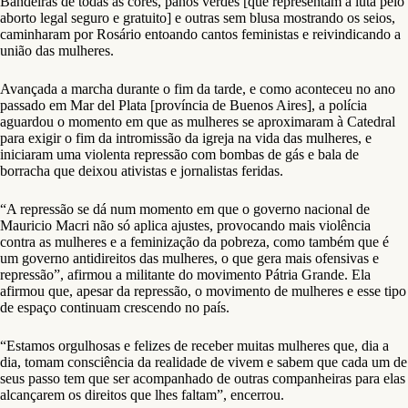
Bandeiras de todas as cores, panos verdes [que representam a luta pelo
aborto legal seguro e gratuito] e outras sem blusa mostrando os seios,
caminharam por Rosário entoando cantos feministas e reivindicando a
união das mulheres.
Avançada a marcha durante o fim da tarde, e como aconteceu no ano
passado em Mar del Plata [província de Buenos Aires], a polícia
aguardou o momento em que as mulheres se aproximaram à Catedral
para exigir o fim da intromissão da igreja na vida das mulheres, e
iniciaram uma violenta repressão com bombas de gás e bala de
borracha que deixou ativistas e jornalistas feridas.
“A repressão se dá num momento em que o governo nacional de
Mauricio Macri não só aplica ajustes, provocando mais violência
contra as mulheres e a feminização da pobreza, como também que é
um governo antidireitos das mulheres, o que gera mais ofensivas e
repressão”, afirmou a militante do movimento Pátria Grande. Ela
afirmou que, apesar da repressão, o movimento de mulheres e esse tipo
de espaço continuam crescendo no país.
“Estamos orgulhosas e felizes de receber muitas mulheres que, dia a
dia, tomam consciência da realidade de vivem e sabem que cada um de
seus passo tem que ser acompanhado de outras companheiras para elas
alcançarem os direitos que lhes faltam”, encerrou.