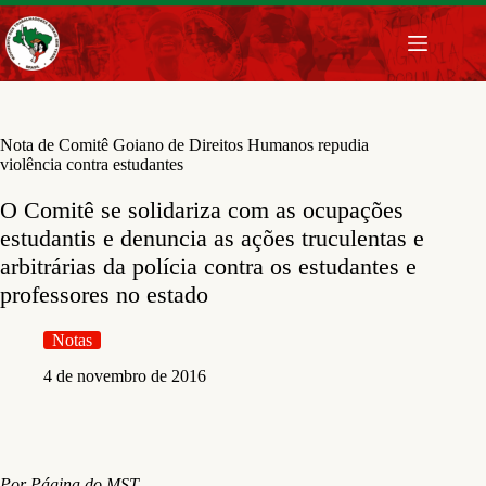
Pular
para
o
conteúdo
Nota de Comitê Goiano de Direitos Humanos repudia
violência contra estudantes
O Comitê se solidariza com as ocupações
estudantis e denuncia as ações truculentas e
arbitrárias da polícia contra os estudantes e
professores no estado
Notas
4 de novembro de 2016
Por Página do MST