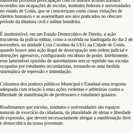
manifesta profunda preocupação com os últimos acontecimentos
ocorridos nas ocupações de escolas, institutos federais e universidades
no estado de Goiás, que se caracterizam como claras violações de
direitos humanos e se assemelham aos atos praticados no obscuro
período da ditadura civil e militar brasileira.
É inadmissível, em um Estado Democrático de Direito, a ação
truculenta da polícia militar, como a ocorrida na madrugada do dia 2 de
novembro, na unidade Cora Coralina da UEG na Cidade de Goiás,
quando houve uma ação ilegal de desocupação sem ordem judicial e
detenções agressivas, configurando em abuso de poder. Infelizmente,
esse lamentável episódio de autoritarismo tem se repetido nas escolas
ocupadas por estudantes secundaristas, tornando-se uma medida
sistemática de repressão e intimidação.
Cobramos dos poderes públicos Municipal e Estadual uma resposta
adequada com relação à estas ações violentas e arbitrárias contra a
liberdade de manifestação de professores e estudantes goianos.
Reafirmamos que escolas, institutos e universidades são espaços
naturais de exercício da cidadania, da pluralidade de ideias e liberdade
de expressão, que devem necessariamente abrigar a manifestação livre
e democrática da nossa juventude.