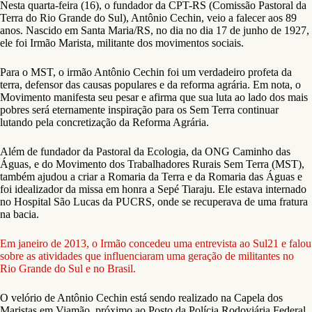
Nesta quarta-feira (16), o fundador da CPT-RS (Comissão Pastoral da
Terra do Rio Grande do Sul), Antônio Cechin, veio a falecer aos 89
anos. Nascido em Santa Maria/RS, no dia no dia 17 de junho de 1927,
ele foi Irmão Marista, militante dos movimentos sociais.
Para o MST, o irmão Antônio Cechin foi um verdadeiro profeta da
terra, defensor das causas populares e da reforma agrária. Em nota, o
Movimento manifesta seu pesar e afirma que sua luta ao lado dos mais
pobres será eternamente inspiração para os Sem Terra continuar
lutando pela concretização da Reforma Agrária.
Além de fundador da Pastoral da Ecologia, da ONG Caminho das
Águas, e do Movimento dos Trabalhadores Rurais Sem Terra (MST),
também ajudou a criar a Romaria da Terra e da Romaria das Águas e
foi idealizador da missa em honra a Sepé Tiaraju. Ele estava internado
no Hospital São Lucas da PUCRS, onde se recuperava de uma fratura
na bacia.
Em janeiro de 2013, o Irmão concedeu uma entrevista ao Sul21 e falou
sobre as atividades que influenciaram uma geração de militantes no
Rio Grande do Sul e no Brasil.
O velório de Antônio Cechin está sendo realizado na Capela dos
Maristas em Viamão, próximo ao Posto da Polícia Rodoviária Federal