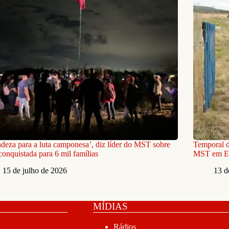
deza para a luta camponesa’, diz líder do MST sobre
Temporal d
 conquistada para 6 mil famílias
MST em El
15 de julho de 2026
13 d
MÍDIAS
Rádios