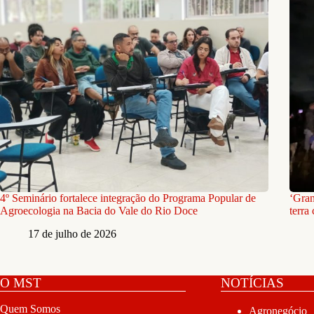
4º Seminário fortalece integração do Programa Popular de
‘Gran
Agroecologia na Bacia do Vale do Rio Doce
terra
17 de julho de 2026
O MST
NOTÍCIAS
Quem Somos
Agronegócio