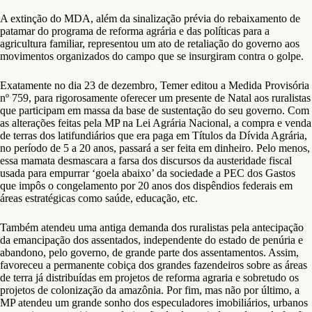
A extinção do MDA, além da sinalização prévia do rebaixamento de
patamar do programa de reforma agrária e das políticas para a
agricultura familiar, representou um ato de retaliação do governo aos
movimentos organizados do campo que se insurgiram contra o golpe.
Exatamente no dia 23 de dezembro, Temer editou a Medida Provisória
nº 759, para rigorosamente oferecer um presente de Natal aos ruralistas
que participam em massa da base de sustentação do seu governo. Com
as alterações feitas pela MP na Lei Agrária Nacional, a compra e venda
de terras dos latifundiários que era paga em Títulos da Dívida Agrária,
no período de 5 a 20 anos, passará a ser feita em dinheiro. Pelo menos,
essa mamata desmascara a farsa dos discursos da austeridade fiscal
usada para empurrar ‘goela abaixo’ da sociedade a PEC dos Gastos
que impôs o congelamento por 20 anos dos dispêndios federais em
áreas estratégicas como saúde, educação, etc.
Também atendeu uma antiga demanda dos ruralistas pela antecipação
da emancipação dos assentados, independente do estado de penúria e
abandono, pelo governo, de grande parte dos assentamentos. Assim,
favoreceu a permanente cobiça dos grandes fazendeiros sobre as áreas
de terra já distribuídas em projetos de reforma agraria e sobretudo os
projetos de colonização da amazônia. Por fim, mas não por último, a
MP atendeu um grande sonho dos especuladores imobiliários, urbanos