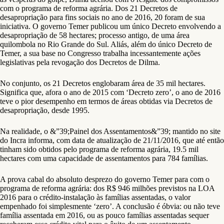
com o programa de reforma agrária. Dos 21 Decretos de
desapropriação para fins sociais no ano de 2016, 20 foram de sua
iniciativa. O governo Temer publicou um único Decreto envolvendo a
desapropriação de 58 hectares; processo antigo, de uma área
quilombola no Rio Grande do Sul. Aliás, além do único Decreto de
Temer, a sua base no Congresso trabalha incessantemente ações
legislativas pela revogação dos Decretos de Dilma.
No conjunto, os 21 Decretos englobaram área de 35 mil hectares.
Significa que, afora o ano de 2015 com ‘Decreto zero’, o ano de 2016
teve o pior desempenho em termos de áreas obtidas via Decretos de
desapropriação, desde 1995.
Na realidade, o &”39;Painel dos Assentamentos&”39; mantido no site
do Incra informa, com data de atualização de 21/11/2016, que até então
tinham sido obtidos pelo programa de reforma agrária, 19.5 mil
hectares com uma capacidade de assentamentos para 784 famílias.
A prova cabal do absoluto desprezo do governo Temer para com o
programa de reforma agrária: dos R$ 946 milhões previstos na LOA
2016 para o crédito-instalação às famílias assentadas, o valor
empenhado foi simplesmente ‘zero’. A conclusão é óbvia: ou não teve
família assentada em 2016, ou as pouco famílias assentadas sequer