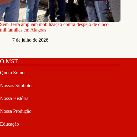
Sem Terra ampliam mobilização contra despejo de cinco
mil famílias em Alagoas
7 de julho de 2026
O MST
Quem Somos
Nossos Símbolos
Nossa História
Nossa Produção
Educação