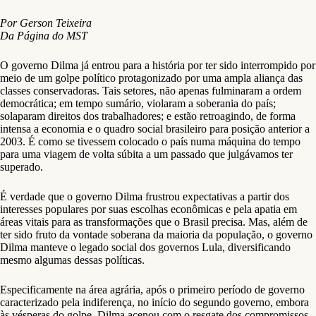
Por Gerson Teixeira
Da Página do MST
O governo Dilma já entrou para a história por ter sido interrompido por
meio de um golpe político protagonizado por uma ampla aliança das
classes conservadoras. Tais setores, não apenas fulminaram a ordem
democrática; em tempo sumário, violaram a soberania do país;
solaparam direitos dos trabalhadores; e estão retroagindo, de forma
intensa a economia e o quadro social brasileiro para posição anterior a
2003. É como se tivessem colocado o país numa máquina do tempo
para uma viagem de volta súbita a um passado que julgávamos ter
superado.
É verdade que o governo Dilma frustrou expectativas a partir dos
interesses populares por suas escolhas econômicas e pela apatia em
áreas vitais para as transformações que o Brasil precisa. Mas, além de
ter sido fruto da vontade soberana da maioria da população, o governo
Dilma manteve o legado social dos governos Lula, diversificando
mesmo algumas dessas políticas.
Especificamente na área agrária, após o primeiro período de governo
caracterizado pela indiferença, no início do segundo governo, embora
às vésperas do golpe, Dilma acenou com o resgate dos compromissos