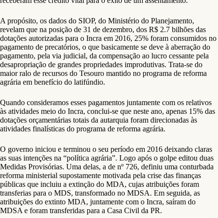
receberam esse crédito vital para o êxito de um assentamento.
A propósito, os dados do SIOP, do Ministério do Planejamento,
revelam que na posição de 31 de dezembro, dos R$ 2.7 bilhões das
dotações autorizadas para o Incra em 2016, 25% foram consumidos no
pagamento de precatórios, o que basicamente se deve à aberração do
pagamento, pela via judicial, da compensação ao lucro cessante pela
desapropriação de grandes propriedades improdutivas. Trata-se do
maior ralo de recursos do Tesouro mantido no programa de reforma
agrária em benefício do latifúndio.
Quando consideramos esses pagamentos juntamente com os relativos
às atividades meio do Incra, conclui-se que neste ano, apenas 15% das
dotações orçamentárias totais da autarquia foram direcionadas às
atividades finalísticas do programa de reforma agrária.
O governo iniciou e terminou o seu período em 2016 deixando claras
as suas intenções na “política agrária”. Logo após o golpe editou duas
Medidas Provisórias. Uma delas, a de nº 726, definiu uma conturbada
reforma ministerial supostamente motivada pela crise das finanças
públicas que incluiu a extinção do MDA, cujas atribuições foram
transferias para o MDS, transformado no MDSA. Em seguida, as
atribuições do extinto MDA, juntamente com o Incra, saíram do
MDSA e foram transferidas para a Casa Civil da PR.