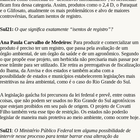
ficam fora dessa categoria. Assim, produtos como o 2,4 D, o Paraquat
e o Glifosato, atualmente os mais problemáticos e alvo de maiores
controvérsias, ficariam isentos de registro.
Sul21:
O que significa exatamente “isentos de registro”?
Ana Paula Carvalho de Medeiros
: Para produzir e comercializar um
produto é preciso ter um registro, que passa pela avaliação de um
órgão ambiental, de um órgão da saúde e de um agronômico. Segundo
o que propõe esse projeto, um herbicida não precisaria mais passar por
esse trâmite para ser utilizado. Ele retira as prerrogativas de fiscalização
do Ibama, da Anvisa e dos estados e também acaba com a
possibilidade de estados e municípios estabelecerem legislações mais
restritivas na área ambiental, como é o caso do Rio Grande do Sul.
A legislação gaúcha foi precursora da lei federal e prevê, entre outras
coisas, que não podem ser usados no Rio Grande do Sul agrotóxicos
que estejam proibidos em seu país de origem. O projeto de Covatti
Filho também veta esse tipo de restrição. Os estados não poderão
legislar de maneira mais protetiva ao meio ambiente, como ocorre hoje.
Sul21
:
O Ministério Público Federal tem alguma possibilidade de
intervir nesse processo para tentar barrar essa alteração da