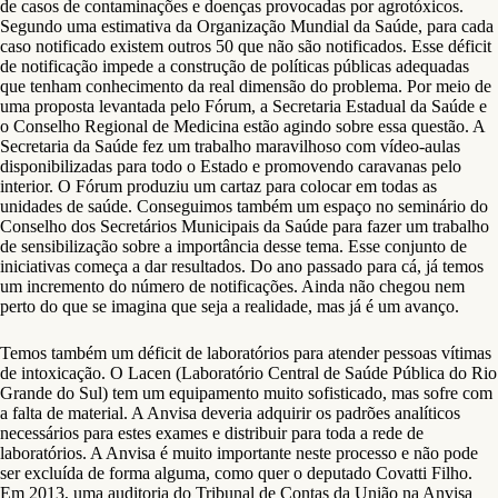
de casos de contaminações e doenças provocadas por agrotóxicos.
Segundo uma estimativa da Organização Mundial da Saúde, para cada
caso notificado existem outros 50 que não são notificados. Esse déficit
de notificação impede a construção de políticas públicas adequadas
que tenham conhecimento da real dimensão do problema. Por meio de
uma proposta levantada pelo Fórum, a Secretaria Estadual da Saúde e
o Conselho Regional de Medicina estão agindo sobre essa questão. A
Secretaria da Saúde fez um trabalho maravilhoso com vídeo-aulas
disponibilizadas para todo o Estado e promovendo caravanas pelo
interior. O Fórum produziu um cartaz para colocar em todas as
unidades de saúde. Conseguimos também um espaço no seminário do
Conselho dos Secretários Municipais da Saúde para fazer um trabalho
de sensibilização sobre a importância desse tema. Esse conjunto de
iniciativas começa a dar resultados. Do ano passado para cá, já temos
um incremento do número de notificações. Ainda não chegou nem
perto do que se imagina que seja a realidade, mas já é um avanço.
Temos também um déficit de laboratórios para atender pessoas vítimas
de intoxicação. O Lacen (Laboratório Central de Saúde Pública do Rio
Grande do Sul) tem um equipamento muito sofisticado, mas sofre com
a falta de material. A Anvisa deveria adquirir os padrões analíticos
necessários para estes exames e distribuir para toda a rede de
laboratórios. A Anvisa é muito importante neste processo e não pode
ser excluída de forma alguma, como quer o deputado Covatti Filho.
Em 2013, uma auditoria do Tribunal de Contas da União na Anvisa