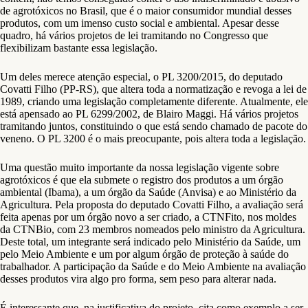
de agrotóxicos no Brasil, que é o maior consumidor mundial desses
produtos, com um imenso custo social e ambiental. Apesar desse
quadro, há vários projetos de lei tramitando no Congresso que
flexibilizam bastante essa legislação.
Um deles merece atenção especial, o PL 3200/2015, do deputado
Covatti Filho (PP-RS), que altera toda a normatização e revoga a lei de
1989, criando uma legislação completamente diferente. Atualmente, ele
está apensado ao PL 6299/2002, de Blairo Maggi. Há vários projetos
tramitando juntos, constituindo o que está sendo chamado de pacote do
veneno. O PL 3200 é o mais preocupante, pois altera toda a legislação.
Uma questão muito importante da nossa legislação vigente sobre
agrotóxicos é que ela submete o registro dos produtos a um órgão
ambiental (Ibama), a um órgão da Saúde (Anvisa) e ao Ministério da
Agricultura. Pela proposta do deputado Covatti Filho, a avaliação será
feita apenas por um órgão novo a ser criado, a CTNFito, nos moldes
da CTNBio, com 23 membros nomeados pelo ministro da Agricultura.
Deste total, um integrante será indicado pelo Ministério da Saúde, um
pelo Meio Ambiente e um por algum órgão de proteção à saúde do
trabalhador. A participação da Saúde e do Meio Ambiente na avaliação
desses produtos vira algo pro forma, sem peso para alterar nada.
É interessante que, na justificativa do projeto, cita como exemplo a ser