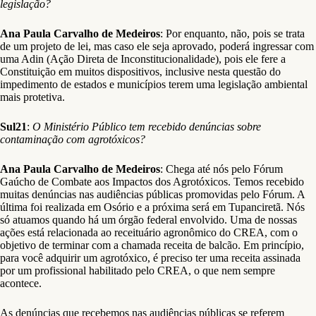
legislação?
Ana Paula Carvalho de Medeiros
: Por enquanto, não, pois se trata
de um projeto de lei, mas caso ele seja aprovado, poderá ingressar com
uma Adin (Ação Direta de Inconstitucionalidade), pois ele fere a
Constituição em muitos dispositivos, inclusive nesta questão do
impedimento de estados e municípios terem uma legislação ambiental
mais protetiva.
Sul21
:
O Ministério Público tem recebido denúncias sobre
contaminação com agrotóxicos?
Ana Paula Carvalho de Medeiros
: Chega até nós pelo Fórum
Gaúcho de Combate aos Impactos dos Agrotóxicos. Temos recebido
muitas denúncias nas audiências públicas promovidas pelo Fórum. A
última foi realizada em Osório e a próxima será em Tupanciretã. Nós
só atuamos quando há um órgão federal envolvido. Uma de nossas
ações está relacionada ao receituário agronômico do CREA, com o
objetivo de terminar com a chamada receita de balcão. Em princípio,
para você adquirir um agrotóxico, é preciso ter uma receita assinada
por um profissional habilitado pelo CREA, o que nem sempre
acontece.
As denúncias que recebemos nas audiências públicas se referem