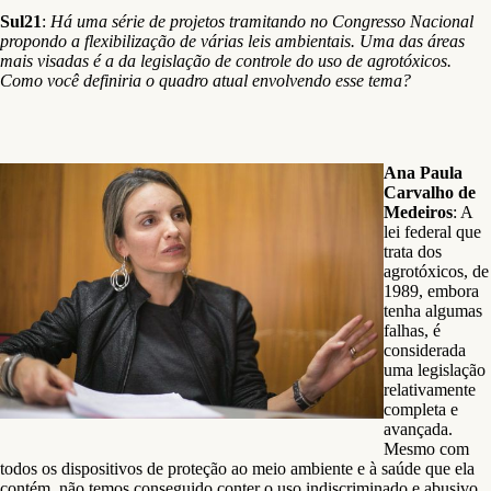
Sul21
:
Há uma série de projetos tramitando no Congresso Nacional
propondo a flexibilização de várias leis ambientais. Uma das áreas
mais visadas é a da legislação de controle do uso de agrotóxicos.
Como você definiria o quadro atual envolvendo esse tema?
Ana Paula
Carvalho de
Medeiros
: A
lei federal que
trata dos
agrotóxicos, de
1989, embora
tenha algumas
falhas, é
considerada
uma legislação
relativamente
completa e
avançada.
Mesmo com
todos os dispositivos de proteção ao meio ambiente e à saúde que ela
contém, não temos conseguido conter o uso indiscriminado e abusivo