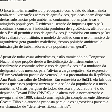
O Inca também manifestou preocupação com o fato do Brasil ainda
realizar pulverizações aéreas de agrotóxicos, que ocasionam dispersão
destas substâncias pelo ambiente, contaminando amplas áreas e
atingindo populações. E criticou a isenção de impostos que o país
continua a conceder à indústria produtora de agrotóxicos, além do fato
de o Brasil permitir o uso de agrotóxicos já proibidos em outros países.
Na avaliação do instituto, o modelo de cultivo com o uso intensivo de
agrotóxicos gera grandes malefícios, “como poluição ambiental e
intoxicação de trabalhadores e da população em geral”.
Apesar de todas essas advertências, estão tramitando no Congresso
Nacional que propõe desde a flexibilização de instrumentos de
fiscalização e controle sobre o uso de agrotóxicos até a mudança da
designação dos mesmos para “aliviar a carga negativa” da expressão.
“É um verdadeiro pacote do veneno”, diz a procuradora da República,
Ana Paula Carvalho de Medeiros. Em entrevista ao
Sul21
, ela fala dos
riscos que esses projetos trazem para a saúde da população e o meio
ambiente. O mais perigoso de todos, destaca a procuradora, é o do
deputado Covatti Filho (PP-RS), que altera toda a normatização e
revoga a lei de 1989, criando uma legislação completamente diferente.
Covatti Filho é o autor da proposta para que os agrotóxicos passem a
ser chamados de “defensivos fitossanitários”.