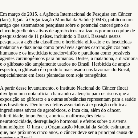
Em março de 2015, a Agência Internacional de Pesquisa em Câncer
(Iarc), ligada à Organização Mundial da Saúde (OMS), publicou um
artigo que sistematizou pesquisas sobre o potencial cancerígeno de
cinco ingredientes ativos de agrotóxicos realizadas por uma equipe de
pesquisadores de 11 países, incluindo o Brasil. Baseada nestas
pesquisas, a agência classificou o herbicida glifosato e os inseticidas
malationa e diazinona como prováveis agentes carcinogênicos para
humanos e os inseticidas tetraclorvinfós e parationa como possíveis
agentes carcinogênicos para humanos. Destes, a malationa, a diazinona
e o glifosato são amplamente usados no Brasil. Herbicida de amplo
espectro, o glifosato é o produto mais usado nas lavouras do Brasil,
especialmente em áreas plantadas com soja transgênica.
A partir desse levantamento, o Instituto Nacional do Câncer (Inca)
divulgou uma nota oficial chamando a atenção para os riscos que a
exposição ao glifosato e a outras substâncias representam para a saúde
dos brasileiros. Dentre os efeitos associados à exposição crônica a
ingredientes ativos de agrotóxicos, o Inca cita, além do câncer,
infertilidade, impotência, abortos, malformações fetais,
neurotoxicidade, desregulação hormonal e efeitos sobre o sistema
imunológico. O Inca e a Organização Mundial da Saúde estimaram
que, nos próximos cinco anos, o câncer deve ser a principal causa de
mortes no Brasil.