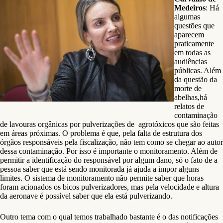
Medeiros
: Há
algumas
questões que
aparecem
praticamente
em todas as
audiências
públicas. Além
da questão da
morte de
abelhas,há
relatos de
contaminação
de lavouras orgânicas por pulverizações de agrotóxicos que são feitas
em áreas próximas. O problema é que, pela falta de estrutura dos
órgãos responsáveis pela fiscalização, não tem como se chegar ao autor
dessa contaminação. Por isso é importante o monitoramento. Além de
permitir a identificação do responsável por algum dano, só o fato de a
pessoa saber que está sendo monitorada já ajuda a impor alguns
limites. O sistema de monitoramento não permite saber que horas
foram acionados os bicos pulverizadores, mas pela velocidade e altura
da aeronave é possível saber que ela está pulverizando.
Outro tema com o qual temos trabalhado bastante é o das notificações