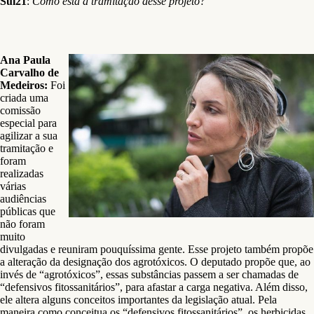
Sul21
:
Como está a tramitação desse projeto?
Ana Paula
Carvalho de
Medeiros:
Foi
criada uma
comissão
especial para
agilizar a sua
tramitação e
foram
realizadas
várias
audiências
públicas que
não foram
muito
divulgadas e reuniram pouquíssima gente. Esse projeto também propõe
a alteração da designação dos agrotóxicos. O deputado propõe que, ao
invés de “agrotóxicos”, essas substâncias passem a ser chamadas de
“defensivos fitossanitários”, para afastar a carga negativa. Além disso,
ele altera alguns conceitos importantes da legislação atual. Pela
maneira como conceitua os “defensivos fitossanitários”, os herbicidas