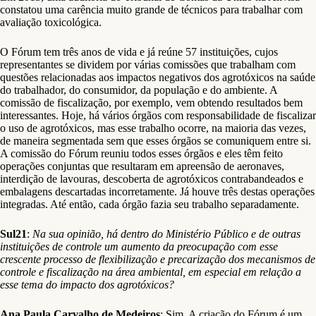
constatou uma carência muito grande de técnicos para trabalhar com
avaliação toxicológica.
O Fórum tem três anos de vida e já reúne 57 instituições, cujos
representantes se dividem por várias comissões que trabalham com
questões relacionadas aos impactos negativos dos agrotóxicos na saúde
do trabalhador, do consumidor, da população e do ambiente. A
comissão de fiscalização, por exemplo, vem obtendo resultados bem
interessantes. Hoje, há vários órgãos com responsabilidade de fiscalizar
o uso de agrotóxicos, mas esse trabalho ocorre, na maioria das vezes,
de maneira segmentada sem que esses órgãos se comuniquem entre si.
A comissão do Fórum reuniu todos esses órgãos e eles têm feito
operações conjuntas que resultaram em apreensão de aeronaves,
interdição de lavouras, descoberta de agrotóxicos contrabandeados e
embalagens descartadas incorretamente. Já houve três destas operações
integradas. Até então, cada órgão fazia seu trabalho separadamente.
Sul21
:
Na sua opinião, há dentro do Ministério Público e de outras
instituições de controle um aumento da preocupação com esse
crescente processo de flexibilização e precarização dos mecanismos de
controle e fiscalização na área ambiental, em especial em relação a
esse tema do impacto dos agrotóxicos?
Ana Paula Carvalho de Medeiros
: Sim. A criação do Fórum é um