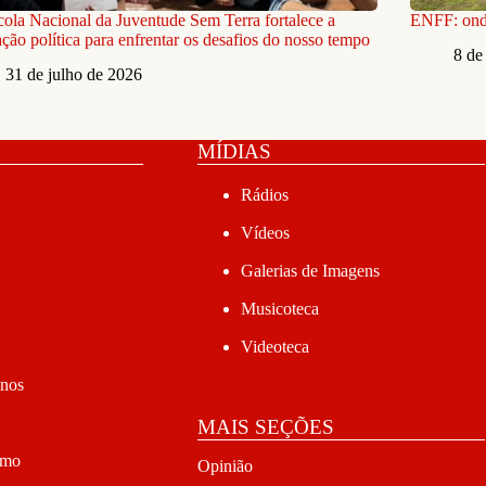
cola Nacional da Juventude Sem Terra fortalece a
ENFF: onde
ção política para enfrentar os desafios do nosso tempo
8 de
31 de julho de 2026
MÍDIAS
Rádios
Vídeos
Galerias de Imagens
Musicoteca
Videoteca
anos
MAIS SEÇÕES
smo
Opinião