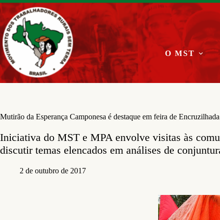
Pular
para
o
conteúdo
O MST
Mutirão da Esperança Camponesa é destaque em feira de Encruzilhada
Iniciativa do MST e MPA envolve visitas às comu
discutir temas elencados em análises de conjuntur
2 de outubro de 2017