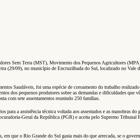
dores Sem Terra (MST), Movimento dos Pequenos Agricultores (MPA) e
ra (29/09), no município de Encruzilhada do Sul, localizado no Vale d
imentos Saudáveis, foi uma espécie de coroamento do trabalho realizad
os dos pequenos produtores sobre as demandas e dificuldades que vêm 
onta com sete assentamentos reunindo 250 famílias.
rios para a assistência técnica voltada aos assentados e as manobras d
rocuradoria-Geral da República (PGR) e aceita pelo Supremo Tribunal F
, em que o Rio Grande do Sul gasta mais do que arrecada, se o governo 