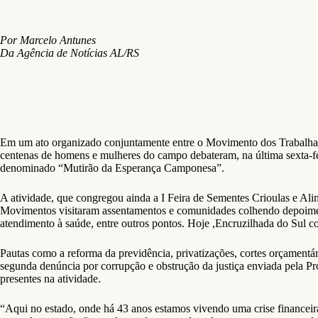
Por Marcelo Antunes
Da Agência de Notícias AL/RS
Em um ato organizado conjuntamente entre o Movimento dos Trabalha
centenas de homens e mulheres do campo debateram, na última sexta-fei
denominado “Mutirão da Esperança Camponesa”.
A atividade, que congregou ainda a I Feira de Sementes Crioulas e Al
Movimentos visitaram assentamentos e comunidades colhendo depoiment
atendimento à saúde, entre outros pontos. Hoje ,Encruzilhada do Sul c
Pautas como a reforma da previdência, privatizações, cortes orçamentá
segunda denúncia por corrupção e obstrução da justiça enviada pela P
presentes na atividade.
“Aqui no estado, onde há 43 anos estamos vivendo uma crise financeira