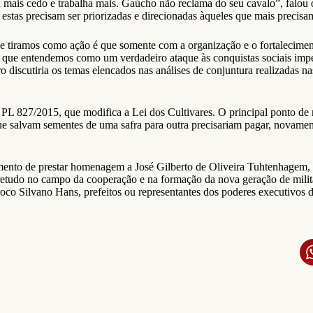
mais cedo e trabalha mais. Gaúcho não reclama do seu cavalo”, falou o
estas precisam ser priorizadas e direcionadas àqueles que mais precisam
 e tiramos como ação é que somente com a organização e o fortalecimen
ao que entendemos como um verdadeiro ataque às conquistas sociais im
o discutiria os temas elencados nas análises de conjuntura realizadas n
 PL 827/2015, que modifica a Lei dos Cultivares. O principal ponto de 
e salvam sementes de uma safra para outra precisariam pagar, novamente
momento de prestar homenagem a José Gilberto de Oliveira Tuhtenhage
tudo no campo da cooperação e na formação da nova geração de militan
oco Silvano Hans, prefeitos ou representantes dos poderes executivos 