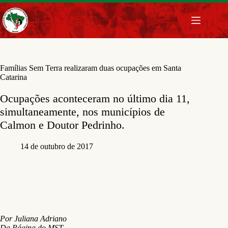
Pular
para
o
conteúdo
​Famílias Sem Terra realizaram duas ocupações em Santa
Catarina
Ocupações aconteceram no último dia 11,
simultaneamente, nos municípios de
Calmon e Doutor Pedrinho.
14 de outubro de 2017
Por Juliana Adriano
Da Página do MST