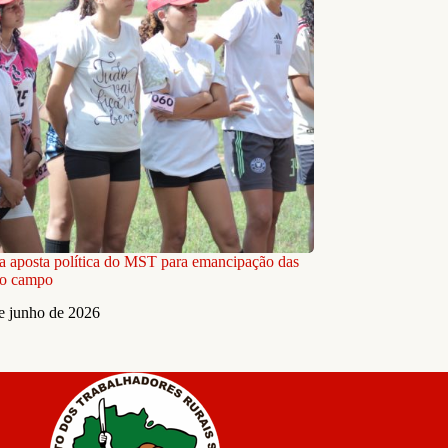
ra aposta política do MST para emancipação das
do campo
e junho de 2026