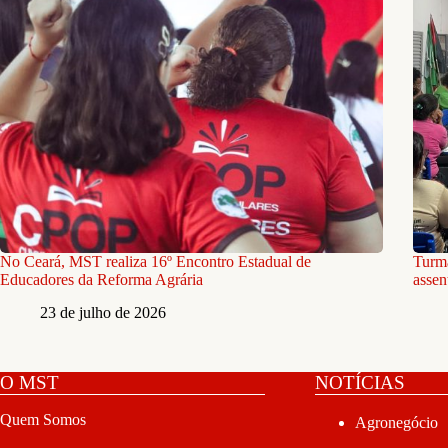
No Ceará, MST realiza 16º Encontro Estadual de
Turma
Educadores da Reforma Agrária
assen
23 de julho de 2026
O MST
NOTÍCIAS
Quem Somos
Agronegócio