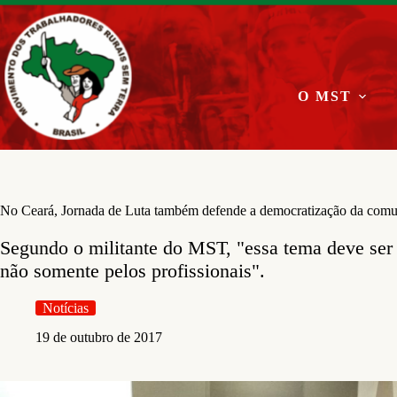
Pular
para
o
conteúdo
O MST
No Ceará, Jornada de Luta também defende a democratização da com
Segundo o militante do MST, "essa tema deve ser d
não somente pelos profissionais".
Notícias
19 de outubro de 2017