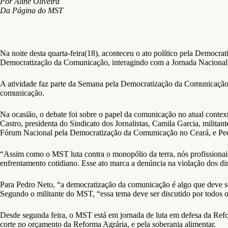
Por Aline Oliveira
Da Página do MST
Na noite desta quarta-feira(18), aconteceu o ato político pela Democr
Democratização da Comunicação, interagindo com a Jornada Nacional d
A atividade faz parte da Semana pela Democratização da Comunicação, q
comunicação.
Na ocasião, o debate foi sobre o papel da comunicação no atual contex
Castro, presidenta do Sindicato dos Jornalistas, Camila Garcia, milita
Fórum Nacional pela Democratização da Comunicação no Ceará, e Pe
“Assim como o MST luta contra o monopólio da terra, nós profission
enfrentamento cotidiano. Esse ato marca a denúncia na violação dos dir
Para Pedro Neto, “a democratização da comunicação é algo que deve ser 
Segundo o militante do MST, “essa tema deve ser discutido por todos os
Desde segunda feira, o MST está em jornada de luta em defesa da Refor
corte no orçamento da Reforma Agrária, e pela soberania alimentar.