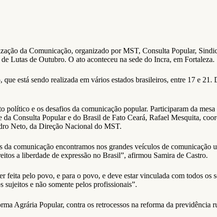
atização da Comunicação, organizado por MST, Consulta Popular, Sindic
e Lutas de Outubro. O ato aconteceu na sede do Incra, em Fortaleza.
ue está sendo realizada em vários estados brasileiros, entre 17 e 21. 
to político e os desafios da comunicação popular. Participaram da mesa
nte da Consulta Popular e do Brasil de Fato Ceará, Rafael Mesquita, co
dro Neto, da Direção Nacional do MST.
ais da comunicação encontramos nos grandes veículos de comunicação 
eitos a liberdade de expressão no Brasil”, afirmou Samira de Castro.
feita pelo povo, e para o povo, e deve estar vinculada com todos os se
 sujeitos e não somente pelos profissionais”.
ma Agrária Popular, contra os retrocessos na reforma da previdência ru