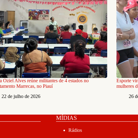
 Oziel Alves reúne militantes de 4 estados no
Esporte vi
tamento Marrecas, no Piauí
mulheres 
22 de julho de 2026
26 d
MÍDIAS
Rádios