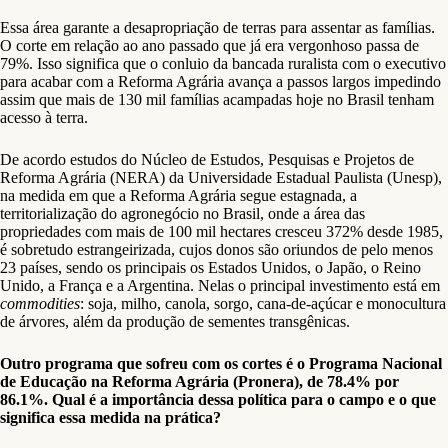
Essa área garante a desapropriação de terras para assentar as famílias.
O corte em relação ao ano passado que já era vergonhoso passa de
79%. Isso significa que o conluio da bancada ruralista com o executivo
para acabar com a Reforma Agrária avança a passos largos impedindo
assim que mais de 130 mil famílias acampadas hoje no Brasil tenham
acesso à terra.
De acordo estudos do Núcleo de Estudos, Pesquisas e Projetos de
Reforma Agrária (NERA) da Universidade Estadual Paulista (Unesp),
na medida em que a Reforma Agrária segue estagnada, a
territorialização do agronegócio no Brasil, onde a área das
propriedades com mais de 100 mil hectares cresceu 372% desde 1985,
é sobretudo estrangeirizada, cujos donos são oriundos de pelo menos
23 países, sendo os principais os Estados Unidos, o Japão, o Reino
Unido, a França e a Argentina. Nelas o principal investimento está em
commodities
: soja, milho, canola, sorgo, cana-de-açúcar e monocultura
de árvores, além da produção de sementes transgênicas.
Outro programa que sofreu com os cortes é o Programa Nacional
de Educação na Reforma Agrária (Pronera), de 78.4% por
86.1%. Qual é a importância dessa política para o campo e o que
significa essa medida na prática?