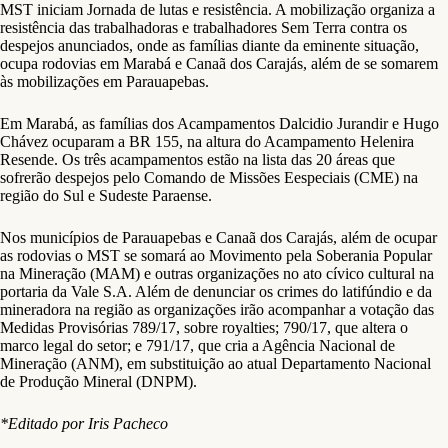
MST iniciam Jornada de lutas e resistência. A mobilização organiza a
resistência das trabalhadoras e trabalhadores Sem Terra contra os
despejos anunciados, onde as famílias diante da eminente situação,
ocupa rodovias em Marabá e Canaã dos Carajás, além de se somarem
às mobilizações em Parauapebas.
Em Marabá, as famílias dos Acampamentos Dalcidio Jurandir e Hugo
Chávez ocuparam a BR 155, na altura do Acampamento Helenira
Resende. Os três acampamentos estão na lista das 20 áreas que
sofrerão despejos pelo Comando de Missões Eespeciais (CME) na
região do Sul e Sudeste Paraense.
Nos municípios de Parauapebas e Canaã dos Carajás, além de ocupar
as rodovias o MST se somará ao Movimento pela Soberania Popular
na Mineração (MAM) e outras organizações no ato cívico cultural na
portaria da Vale S.A. Além de denunciar os crimes do latifúndio e da
mineradora na região as organizações irão acompanhar a votação das
Medidas Provisórias 789/17, sobre royalties; 790/17, que altera o
marco legal do setor; e 791/17, que cria a Agência Nacional de
Mineração (ANM), em substituição ao atual Departamento Nacional
de Produção Mineral (DNPM).
*Editado por Iris Pacheco