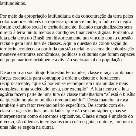
latifundiários.
Por meio da apropriação latifundiária e da concentração da terra pelos
colonizadores através da repressão, tortura e morte, o índio e o negro
foram excluídos social e territorialmente, ficando marginalizados sem
direito à terra muito menos a condições financeiras dignas. Portanto, a
luta pela terra no Brasil tem historicamente um vínculo com a questão
racial e gera uma luta de classes. Aqui a questão da colonização do
território aconteceu a partir da questão racial, o sistema de colonização
manteve estruturas econômicas, políticas e culturais que foram capazes
de perpetuar territorialmente a divisão sócio-racial da população.
De acordo ao sociólogo Florestan Fernandes, classe e raça combinam
forças essenciais para contrapor à ordem existente e fortalecem
reciprocamente, “que só podem se recompor em uma unidade mais
complexa, uma sociedade nova, por exemplo”. A luta negra e a luta
agrária fazem parte de uma luta da classe trabalhadora “aí está o busílis
da questão no plano político revolucionário”. Desta maneira, a raça
também é um fator revolucionário específico. De acordo com ele,
classe e raça são duas polaridades, que não se contrapõem, mas se
interpenetram como elementos explosivos. Classe e raça é unidade do
diverso, são dilemas interligados (uma não esgota a outra e, tampouco,
uma não se esgota na outra).