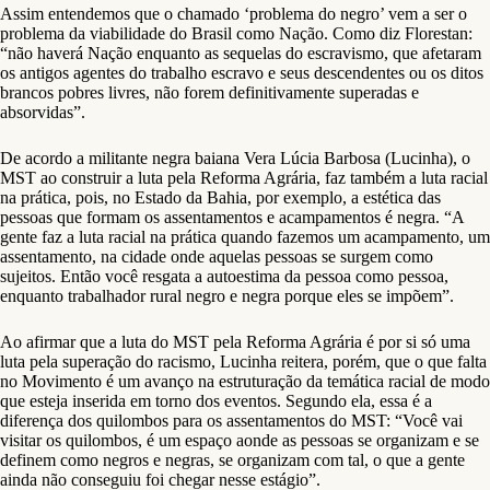
Assim entendemos que o chamado ‘problema do negro’ vem a ser o
problema da viabilidade do Brasil como Nação. Como diz Florestan:
“não haverá Nação enquanto as sequelas do escravismo, que afetaram
os antigos agentes do trabalho escravo e seus descendentes ou os ditos
brancos pobres livres, não forem definitivamente superadas e
absorvidas”.
De acordo a militante negra baiana Vera Lúcia Barbosa (Lucinha), o
MST ao construir a luta pela Reforma Agrária, faz também a luta racial
na prática, pois, no Estado da Bahia, por exemplo, a estética das
pessoas que formam os assentamentos e acampamentos é negra. “A
gente faz a luta racial na prática quando fazemos um acampamento, um
assentamento, na cidade onde aquelas pessoas se surgem como
sujeitos. Então você resgata a autoestima da pessoa como pessoa,
enquanto trabalhador rural negro e negra porque eles se impõem”.
Ao afirmar que a luta do MST pela Reforma Agrária é por si só uma
luta pela superação do racismo, Lucinha reitera, porém, que o que falta
no Movimento é um avanço na estruturação da temática racial de modo
que esteja inserida em torno dos eventos. Segundo ela, essa é a
diferença dos quilombos para os assentamentos do MST: “Você vai
visitar os quilombos, é um espaço aonde as pessoas se organizam e se
definem como negros e negras, se organizam com tal, o que a gente
ainda não conseguiu foi chegar nesse estágio”.