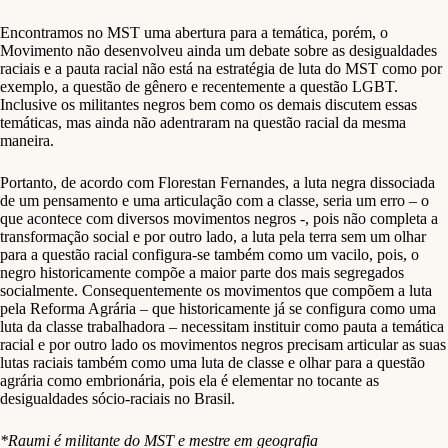
Encontramos no MST uma abertura para a temática, porém, o
Movimento não desenvolveu ainda um debate sobre as desigualdades
raciais e a pauta racial não está na estratégia de luta do MST como por
exemplo, a questão de gênero e recentemente a questão LGBT.
Inclusive os militantes negros bem como os demais discutem essas
temáticas, mas ainda não adentraram na questão racial da mesma
maneira.
Portanto, de acordo com Florestan Fernandes, a luta negra dissociada
de um pensamento e uma articulação com a classe, seria um erro – o
que acontece com diversos movimentos negros -, pois não completa a
transformação social e por outro lado, a luta pela terra sem um olhar
para a questão racial configura-se também como um vacilo, pois, o
negro historicamente compõe a maior parte dos mais segregados
socialmente. Consequentemente os movimentos que compõem a luta
pela Reforma Agrária – que historicamente já se configura como uma
luta da classe trabalhadora – necessitam instituir como pauta a temática
racial e por outro lado os movimentos negros precisam articular as suas
lutas raciais também como uma luta de classe e olhar para a questão
agrária como embrionária, pois ela é elementar no tocante as
desigualdades sócio-raciais no Brasil.
*Raumi é militante do MST e mestre em geografia