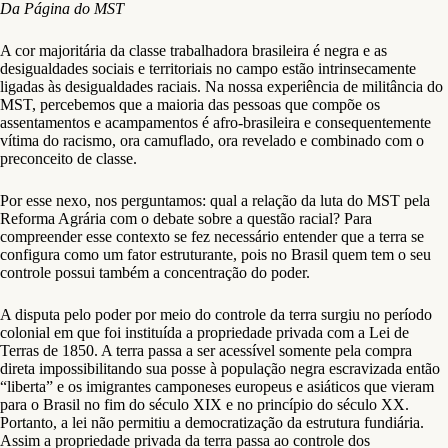
Da Página do MST
A cor majoritária da classe trabalhadora brasileira é negra e as
desigualdades sociais e territoriais no campo estão intrinsecamente
ligadas às desigualdades raciais. Na nossa experiência de militância do
MST, percebemos que a maioria das pessoas que compõe os
assentamentos e acampamentos é afro-brasileira e consequentemente
vítima do racismo, ora camuflado, ora revelado e combinado com o
preconceito de classe.
Por esse nexo, nos perguntamos: qual a relação da luta do MST pela
Reforma Agrária com o debate sobre a questão racial? Para
compreender esse contexto se fez necessário entender que a terra se
configura como um fator estruturante, pois no Brasil quem tem o seu
controle possui também a concentração do poder.
A disputa pelo poder por meio do controle da terra surgiu no período
colonial em que foi instituída a propriedade privada com a Lei de
Terras de 1850. A terra passa a ser acessível somente pela compra
direta impossibilitando sua posse à população negra escravizada então
“liberta” e os imigrantes camponeses europeus e asiáticos que vieram
para o Brasil no fim do século XIX e no princípio do século XX.
Portanto, a lei não permitiu a democratização da estrutura fundiária.
Assim a propriedade privada da terra passa ao controle dos