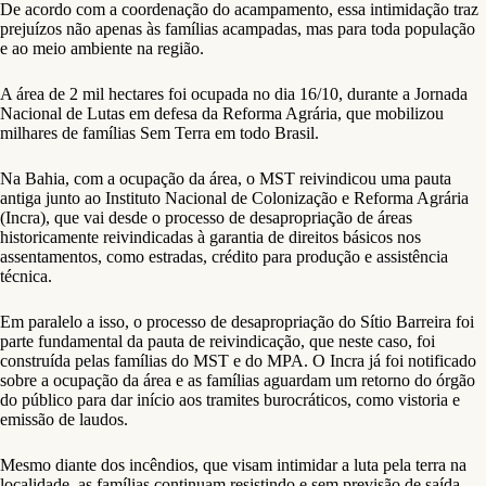
De acordo com a coordenação do acampamento, essa intimidação traz
prejuízos não apenas às famílias acampadas, mas para toda população
e ao meio ambiente na região.
A área de 2 mil hectares foi ocupada no dia 16/10, durante a Jornada
Nacional de Lutas em defesa da Reforma Agrária, que mobilizou
milhares de famílias Sem Terra em todo Brasil.
Na Bahia, com a ocupação da área, o MST reivindicou uma pauta
antiga junto ao Instituto Nacional de Colonização e Reforma Agrária
(Incra), que vai desde o processo de desapropriação de áreas
historicamente reivindicadas à garantia de direitos básicos nos
assentamentos, como estradas, crédito para produção e assistência
técnica.
Em paralelo a isso, o processo de desapropriação do Sítio Barreira foi
parte fundamental da pauta de reivindicação, que neste caso, foi
construída pelas famílias do MST e do MPA. O Incra já foi notificado
sobre a ocupação da área e as famílias aguardam um retorno do órgão
do público para dar início aos tramites burocráticos, como vistoria e
emissão de laudos.
Mesmo diante dos incêndios, que visam intimidar a luta pela terra na
localidade, as famílias continuam resistindo e sem previsão de saída.