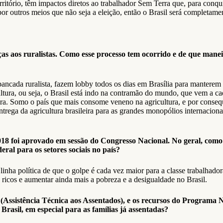
itório, têm impactos diretos ao trabalhador Sem Terra que, para conquis
 por outros meios que não seja a eleição, então o Brasil será completam
s aos ruralistas. Como esse processo tem ocorrido e de que manei
 bancada ruralista, fazem lobby todos os dias em Brasília para manterem
ultura, ou seja, o Brasil está indo na contramão do mundo, que vem a c
ura. Somo o país que mais consome veneno na agricultura, e por conseq
rega da agricultura brasileira para as grandes monopólios internacionai
8 foi aprovado em sessão do Congresso Nacional. No geral, como
ral para os setores sociais no país?
ha política de que o golpe é cada vez maior para a classe trabalhador
ricos e aumentar ainda mais a pobreza e a desigualdade no Brasil.
Assistência Técnica aos Assentados), e os recursos do Programa 
Brasil, em especial para as famílias já assentadas?