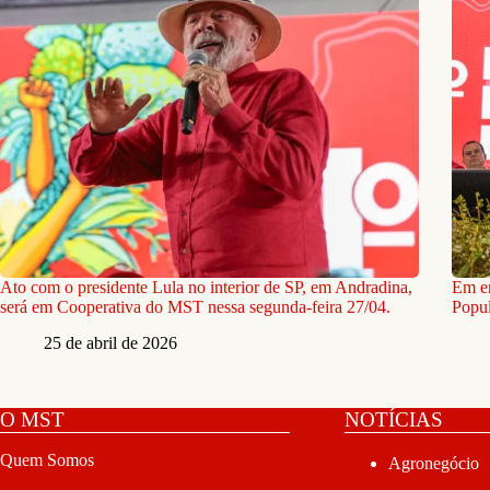
Ato com o presidente Lula no interior de SP, em Andradina,
Em e
será em Cooperativa do MST nessa segunda-feira 27/04.
Popul
25 de abril de 2026
O MST
NOTÍCIAS
Quem Somos
Agronegócio