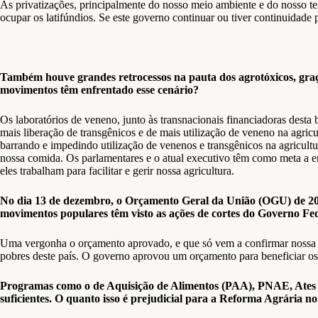
As privatizações, principalmente do nosso meio ambiente e do nosso terr
ocupar os latifúndios. Se este governo continuar ou tiver continuidade
Também houve grandes retrocessos na pauta dos agrotóxicos, graça
movimentos têm enfrentado esse cenário?
Os laboratórios de veneno, junto às transnacionais financiadoras desta
mais liberação de transgênicos e de mais utilização de veneno na agric
barrando e impedindo utilização de venenos e transgênicos na agricult
nossa comida. Os parlamentares e o atual executivo têm como meta a ent
eles trabalham para facilitar e gerir nossa agricultura.
No dia 13 de dezembro, o Orçamento Geral da União (OGU) de 201
movimentos populares têm visto as ações de cortes do Governo Fede
Uma vergonha o orçamento aprovado, e que só vem a confirmar nossa lin
pobres deste país. O governo aprovou um orçamento para beneficiar os 
Programas como o de Aquisição de Alimentos (PAA), PNAE, Ates (
suficientes. O quanto isso é prejudicial para a Reforma Agrária no 