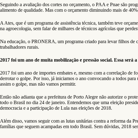
Seguindo a avaliação dos cortes no orçamento, o PAA e Pnae são progr
alimento de qualidade. Mas com o orçamento diminuindo mais de 40%, m
A Ates, que é um programa de assistência técnica, também teve orçamen
na agroecologia, sem falar de milhares de técnicos agrícolas que perd
Na educação, o PRONERA, um programa criado para levar filhos de cam
trabalhadores rurais.
2017 foi um ano de muita mobilização e pressão social. Essa será
2017 foi um ano de importes embates e, mesmo com a correlação de forç
derrotar o golpe. Por isso, já iniciamos o ano convocando a todos par
assim o golpe, mas não vamos permitir.
Então não adianta que a prefeitura de Porto Alegre não autorize o prote
todo o Brasil no dia 24 de janeiro. Entendemos que uma eleição preside
democracia e a participação de Lula nas eleições de 2018.
Além disso, vamos seguir com as lutas unitárias contra a reforma da Pr
famílias que seguem acampadas em todo Brasil. Sem dúvidas, 2018 será 