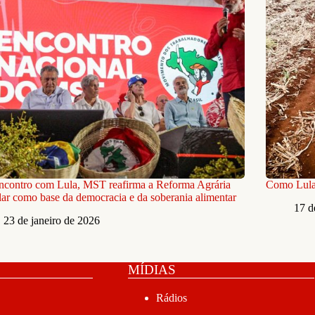
ncontro com Lula, MST reafirma a Reforma Agrária
Como Lula 3
ar como base da democracia e da soberania alimentar
17 d
23 de janeiro de 2026
MÍDIAS
Rádios