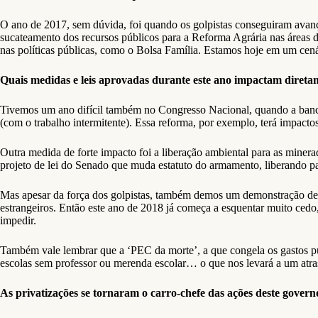
O ano de 2017, sem dúvida, foi quando os golpistas conseguiram avanç
sucateamento dos recursos públicos para a Reforma Agrária nas áreas de
nas políticas públicas, como o Bolsa Família. Estamos hoje em um cená
Quais medidas e leis aprovadas durante este ano impactam diretame
Tivemos um ano difícil também no Congresso Nacional, quando a bancada 
(com o trabalho intermitente). Essa reforma, por exemplo, terá impactos
Outra medida de forte impacto foi a liberação ambiental para as mine
projeto de lei do Senado que muda estatuto do armamento, liberando pa
Mas apesar da força dos golpistas, também demos um demonstração de 
estrangeiros. Então este ano de 2018 já começa a esquentar muito cedo
impedir.
Também vale lembrar que a ‘PEC da morte’, a que congela os gastos púb
escolas sem professor ou merenda escolar… o que nos levará a um atra
As privatizações se tornaram o carro-chefe das ações deste gover