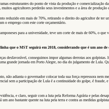
amas estruturantes do ponto de vista da produção e comercialização da
uitos agricultores perderão seus investimentos e a área de produção d
to reduzido em mais de 70%, retirando o direito do agricultor de ter u
eram o emprego com este corte orçamentário.
poneses para a universidade, teve um corte de mais de 60%, o que vai
 a linha que o MST seguirá em 2018, considerando que é um ano de 
as desfavorável, conseguimos impor algumas derrotas aos golpistas. Iss
a uma grande jornada em Porto Alegre, no dia do julgamento de Lula. Q
sto, não adianta o governador colocar toda sua força repressora nem mes
ncial sem a participação de Lula é a continuidade do golpe, é fraude, e
evidência, e claro, seguir com a luta pela Reforma Agrária e pelas desa
um ano bastante quente na luta pela terra e contra as medidas golpista