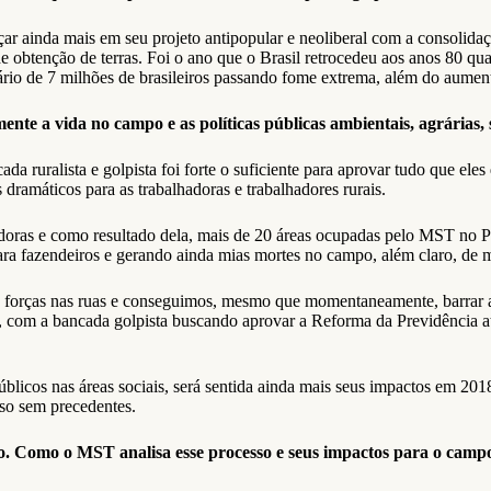
ar ainda mais em seu projeto antipopular e neoliberal com a consolid
 obtenção de terras. Foi o ano que o Brasil retrocedeu aos anos 80 qua
rio de 7 milhões de brasileiros passando fome extrema, além do aumento
nte a vida no campo e as políticas públicas ambientais, agrárias, 
ruralista e golpista foi forte o suficiente para aprovar tudo que eles 
 dramáticos para as trabalhadoras e trabalhadores rurais.
radoras e como resultado dela, mais de 20 áreas ocupadas pelo MST no
ra fazendeiros e gerando ainda mias mortes no campo, além claro, de m
forças nas ruas e conseguimos, mesmo que momentaneamente, barrar a R
, com a bancada golpista buscando aprovar a Reforma da Previdência at
licos nas áreas sociais, será sentida ainda mais seus impactos em 201
so sem precedentes.
no. Como o MST analisa esse processo e seus impactos para o campo