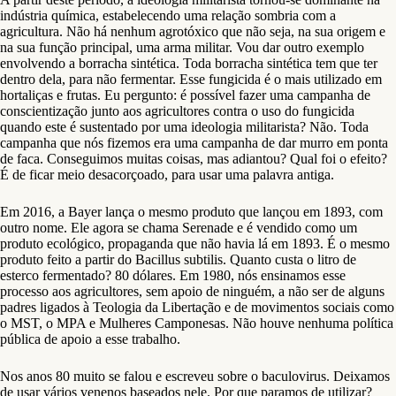
indústria química, estabelecendo uma relação sombria com a
agricultura. Não há nenhum agrotóxico que não seja, na sua origem e
na sua função principal, uma arma militar. Vou dar outro exemplo
envolvendo a borracha sintética. Toda borracha sintética tem que ter
dentro dela, para não fermentar. Esse fungicida é o mais utilizado em
hortaliças e frutas. Eu pergunto: é possível fazer uma campanha de
conscientização junto aos agricultores contra o uso do fungicida
quando este é sustentado por uma ideologia militarista? Não. Toda
campanha que nós fizemos era uma campanha de dar murro em ponta
de faca. Conseguimos muitas coisas, mas adiantou? Qual foi o efeito?
É de ficar meio desacorçoado, para usar uma palavra antiga.
Em 2016, a Bayer lança o mesmo produto que lançou em 1893, com
outro nome. Ele agora se chama Serenade e é vendido como um
produto ecológico, propaganda que não havia lá em 1893. É o mesmo
produto feito a partir do Bacillus subtilis. Quanto custa o litro de
esterco fermentado? 80 dólares. Em 1980, nós ensinamos esse
processo aos agricultores, sem apoio de ninguém, a não ser de alguns
padres ligados à Teologia da Libertação e de movimentos sociais como
o MST, o MPA e Mulheres Camponesas. Não houve nenhuma política
pública de apoio a esse trabalho.
Nos anos 80 muito se falou e escreveu sobre o baculovirus. Deixamos
de usar vários venenos baseados nele. Por que paramos de utilizar?