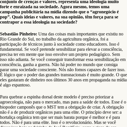
conjunto de crenças e valores, representa uma ideologia muito
forte e enraizada na sociedade. Agora mesmo, temos uma
campanha publicitária na mídia dizendo que o “agronegócio é
pop”. Quais ideias e valores, na sua opinião, têm força para se
contrapor a essa ideologia na sociedade?
Sebastião Pinheiro:
Uma das coisas mais importantes que existiu no
Rio Grande do Sul, no trabalho da agricultura orgânica, foi a
participação de técnicos junto à sociedade como educadores. Isso é
fundamental. Se você pretende sensibilizar para elevar a consciência,
precisa ter em mente que isso envolve um projeto pedagógico. Sem
isso não adianta. Se você conseguir transformar essa sensibilização em
consciência, ganha a guerra. Não há poder no mundo que consiga
parar uma sociedade consciente. Nós não fomos capazes de fazer isso.
É lógico que o poder das grandes transnacionais é muito grande. O que
eles gastaram de dinheiro nos últimos 30 anos em propaganda na mídia
é algo espantoso.
Para quebrar a espinha dorsal deste modelo é preciso priorizar a
agroecologia, não para o mercado, mas para a saúde de todos. Esse é o
biopoder camponês que o MST tem a obrigação de criar. A obrigação
não é a de produzir orgânicos para uma elite. O princípio deve ser: a
hortaliça orgânica tem que ser mais barata porque é melhor e é para
todos. Não é para uma elite. Isso é o revolucionário. Mas se você