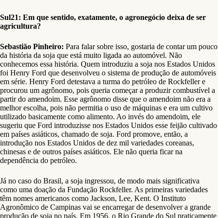
Sul21: Em que sentido, exatamente, o agronegócio deixa de ser
agricultura?
Sebastião Pinheiro:
Para falar sobre isso, gostaria de contar um pouco
da história da soja que está muito ligada ao automóvel. Não
conhecemos essa história. Quem introduziu a soja nos Estados Unidos
foi Henry Ford que desenvolveu o sistema de produção de automóveis
em série. Henry Ford detestava a turma do petróleo de Rockfeller e
procurou um agrônomo, pois queria começar a produzir combustível a
partir do amendoim. Esse agrônomo disse que o amendoim não era a
melhor escolha, pois não permitia o uso de máquinas e era um cultivo
utilizado basicamente como alimento. Ao invés do amendoim, ele
sugeriu que Ford introduzisse nos Estados Unidos esse feijão cultivado
em países asiáticos, chamado de soja. Ford promove, então, a
introdução nos Estados Unidos de dez mil variedades coreanas,
chinesas e de outros países asiáticos. Ele não queria ficar na
dependência do petróleo.
Já no caso do Brasil, a soja ingressou, de modo mais significativa
como uma doação da Fundação Rockfeller. As primeiras variedades
têm nomes americanos como Jackson, Lee, Kent. O Instituto
Agronômico de Campinas vai se encarregar de desenvolver a grande
produção de soja no país. Em 1956, o Rio Grande do Sul praticamente