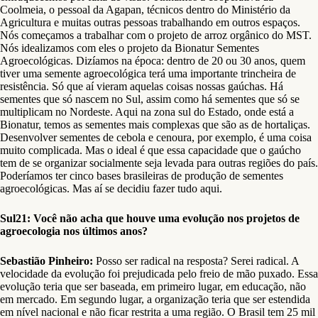
Coolmeia, o pessoal da Agapan, técnicos dentro do Ministério da
Agricultura e muitas outras pessoas trabalhando em outros espaços.
Nós começamos a trabalhar com o projeto de arroz orgânico do MST.
Nós idealizamos com eles o projeto da Bionatur Sementes
Agroecológicas. Dizíamos na época: dentro de 20 ou 30 anos, quem
tiver uma semente agroecológica terá uma importante trincheira de
resistência. Só que aí vieram aquelas coisas nossas gaúchas. Há
sementes que só nascem no Sul, assim como há sementes que só se
multiplicam no Nordeste. Aqui na zona sul do Estado, onde está a
Bionatur, temos as sementes mais complexas que são as de hortaliças.
Desenvolver sementes de cebola e cenoura, por exemplo, é uma coisa
muito complicada. Mas o ideal é que essa capacidade que o gaúcho
tem de se organizar socialmente seja levada para outras regiões do país.
Poderíamos ter cinco bases brasileiras de produção de sementes
agroecológicas. Mas aí se decidiu fazer tudo aqui.
Sul21: Você não acha que houve uma evolução nos projetos de
agroecologia nos últimos anos?
Sebastião Pinheiro:
Posso ser radical na resposta? Serei radical. A
velocidade da evolução foi prejudicada pelo freio de mão puxado. Essa
evolução teria que ser baseada, em primeiro lugar, em educação, não
em mercado. Em segundo lugar, a organização teria que ser estendida
em nível nacional e não ficar restrita a uma região. O Brasil tem 25 mil