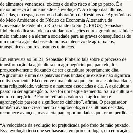
de alimentos venenosos, tóxicos e de alto risco a longo prazo. É a
maior ameaça à humanidade e à evolução”. Ao longo das últimas
décadas, em espaços como o Laboratório de Resíduos de Agrotóxicos
do Meio Ambiente e do Núcleo de Economia Alternativa da
Universidade Federal do Rio Grande do Sul (UFRGS), Sebastião
Pinheiro dedica sua vida a estudar as relações entre agricultura, saúde e
meio ambiente e a alertar a sociedade para as graves consequências de
um modelo agrícola baseado no uso intensivo de agrotóxicos,
transgênicos e outros insumos químicos.
Em entrevista ao Sul21, Sebastião Pinheiro fala sobre o processo de
transformação da agricultura em agronegócio que, para ele, foi
progressivamente deixando de ser agricultura propriamente dita.
“Agricultura é uma das palavras mais lindas que existe e não significa
cultivo somente. Ela envolve uma cultura que tem uma espiritualidade,
uma religiosidade, valores e a natureza associadas a ela. A agricultura
passou a ser agronegócio. Isso foi um baque tremendo. Saiu a cultura e
entrou o negócio. ? Foram retirados valores da agricultura e
agronegócio passou a significar só dinheiro”, afirma. O pesquisador
também avalia o crescimento da agroecologia nas últimas décadas,
reconhece avanços, mas alerta para oportunidades que foram perdidas:
“A velocidade da evolução foi prejudicada pelo freio de mão puxado.
Essa evolução teria que ser baseada, em primeiro lugar, em educação,