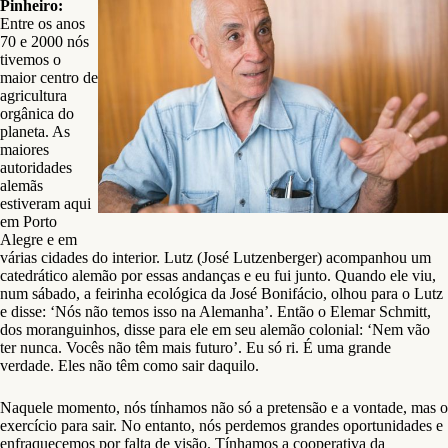
Pinheiro:
Entre os anos
70 e 2000 nós
tivemos o
maior centro de
agricultura
orgânica do
planeta. As
maiores
autoridades
alemãs
estiveram aqui
em Porto
Alegre e em
várias cidades do interior. Lutz (José Lutzenberger) acompanhou um
catedrático alemão por essas andanças e eu fui junto. Quando ele viu,
num sábado, a feirinha ecológica da José Bonifácio, olhou para o Lutz
e disse: ‘Nós não temos isso na Alemanha’. Então o Elemar Schmitt,
dos moranguinhos, disse para ele em seu alemão colonial: ‘Nem vão
ter nunca. Vocês não têm mais futuro’. Eu só ri. É uma grande
verdade. Eles não têm como sair daquilo.
Naquele momento, nós tínhamos não só a pretensão e a vontade, mas o
exercício para sair. No entanto, nós perdemos grandes oportunidades e
enfraquecemos por falta de visão. Tínhamos a cooperativa da