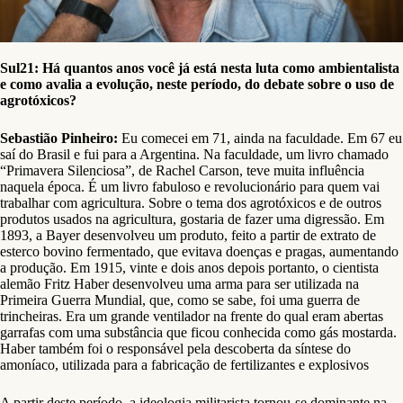
Sul21: Há quantos anos você já está nesta luta como ambientalista
e como avalia a evolução, neste período, do debate sobre o uso de
agrotóxicos?
Sebastião Pinheiro:
Eu comecei em 71, ainda na faculdade. Em 67 eu
saí do Brasil e fui para a Argentina. Na faculdade, um livro chamado
“Primavera Silenciosa”, de Rachel Carson, teve muita influência
naquela época. É um livro fabuloso e revolucionário para quem vai
trabalhar com agricultura. Sobre o tema dos agrotóxicos e de outros
produtos usados na agricultura, gostaria de fazer uma digressão. Em
1893, a Bayer desenvolveu um produto, feito a partir de extrato de
esterco bovino fermentado, que evitava doenças e pragas, aumentando
a produção. Em 1915, vinte e dois anos depois portanto, o cientista
alemão Fritz Haber desenvolveu uma arma para ser utilizada na
Primeira Guerra Mundial, que, como se sabe, foi uma guerra de
trincheiras. Era um grande ventilador na frente do qual eram abertas
garrafas com uma substância que ficou conhecida como gás mostarda.
Haber também foi o responsável pela descoberta da síntese do
amoníaco, utilizada para a fabricação de fertilizantes e explosivos
A partir deste período, a ideologia militarista tornou-se dominante na