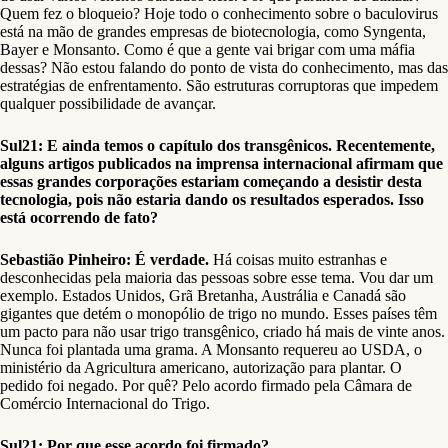
Quem fez o bloqueio? Hoje todo o conhecimento sobre o baculovirus
está na mão de grandes empresas de biotecnologia, como Syngenta,
Bayer e Monsanto. Como é que a gente vai brigar com uma máfia
dessas? Não estou falando do ponto de vista do conhecimento, mas das
estratégias de enfrentamento. São estruturas corruptoras que impedem
qualquer possibilidade de avançar.
Sul21: E ainda temos o capítulo dos transgênicos. Recentemente,
alguns artigos publicados na imprensa internacional afirmam que
essas grandes corporações estariam começando a desistir desta
tecnologia, pois não estaria dando os resultados esperados. Isso
está ocorrendo de fato?
Sebastião Pinheiro: É verdade.
Há coisas muito estranhas e
desconhecidas pela maioria das pessoas sobre esse tema. Vou dar um
exemplo. Estados Unidos, Grã Bretanha, Austrália e Canadá são
gigantes que detém o monopólio de trigo no mundo. Esses países têm
um pacto para não usar trigo transgênico, criado há mais de vinte anos.
Nunca foi plantada uma grama. A Monsanto requereu ao USDA, o
ministério da Agricultura americano, autorização para plantar. O
pedido foi negado. Por quê? Pelo acordo firmado pela Câmara de
Comércio Internacional do Trigo.
Sul21: Por que esse acordo foi firmado?