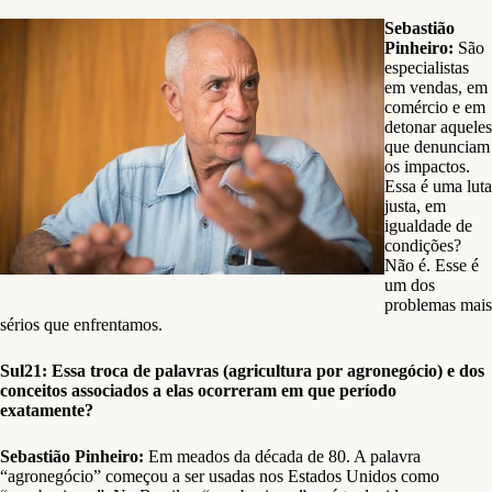
Sebastião
Pinheiro:
São
especialistas
em vendas, em
comércio e em
detonar aqueles
que denunciam
os impactos.
Essa é uma luta
justa, em
igualdade de
condições?
Não é. Esse é
um dos
problemas mais
sérios que enfrentamos.
Sul21: Essa troca de palavras (agricultura por agronegócio) e dos
conceitos associados a elas ocorreram em que período
exatamente?
Sebastião Pinheiro:
Em meados da década de 80. A palavra
“agronegócio” começou a ser usadas nos Estados Unidos como