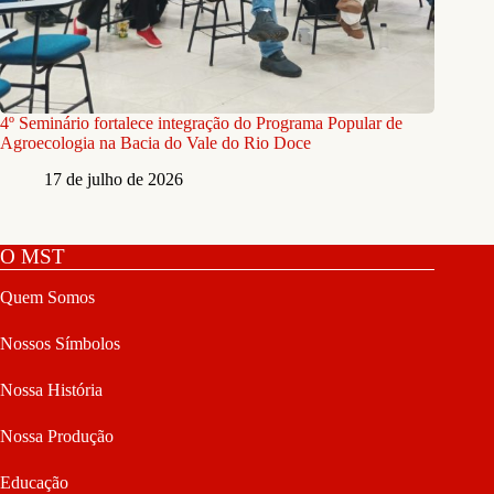
4º Seminário fortalece integração do Programa Popular de
Agroecologia na Bacia do Vale do Rio Doce
17 de julho de 2026
O MST
Quem Somos
Nossos Símbolos
Nossa História
Nossa Produção
Educação