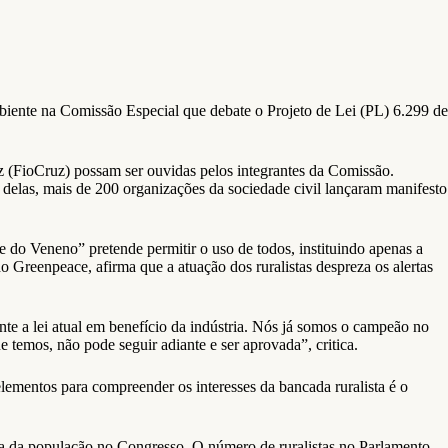
biente na Comissão Especial que debate o Projeto de Lei (PL) 6.299 de
z (FioCruz) possam ser ouvidas pelos integrantes da Comissão.
 delas, mais de 200 organizações da sociedade civil lançaram manifesto
do Veneno” pretende permitir o uso de todos, instituindo apenas a
o Greenpeace, afirma que a atuação dos ruralistas despreza os alertas
e a lei atual em benefício da indústria. Nós já somos o campeão no
 temos, não pode seguir adiante e ser aprovada”, critica.
mentos para compreender os interesses da bancada ruralista é o
a da população no Congresso. O número de ruralistas no Parlamento