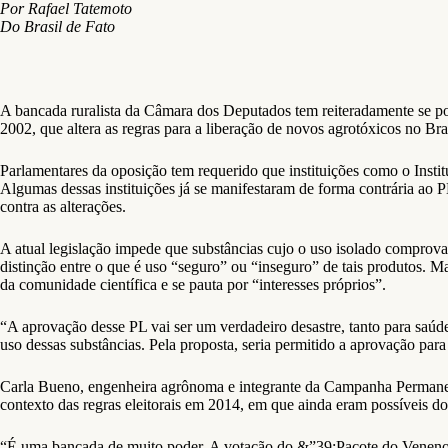
Por Rafael Tatemoto
Do Brasil de Fato
A bancada ruralista da Câmara dos Deputados tem reiteradamente se po
2002, que altera as regras para a liberação de novos agrotóxicos no Bra
Parlamentares da oposição tem requerido que instituições como o Inst
Algumas dessas instituições já se manifestaram de forma contrária ao 
contra as alterações.
A atual legislação impede que substâncias cujo o uso isolado comprov
distinção entre o que é uso “seguro” ou “inseguro” de tais produtos. M
da comunidade científica e se pauta por “interesses próprios”.
“A aprovação desse PL vai ser um verdadeiro desastre, tanto para saú
uso dessas substâncias. Pela proposta, seria permitido a aprovação par
Carla Bueno, engenheira agrônoma e integrante da Campanha Permanent
contexto das regras eleitorais em 2014, em que ainda eram possíveis do
“É uma bancada de muito poder. A votação do &”39;Pacote do Veneno&”