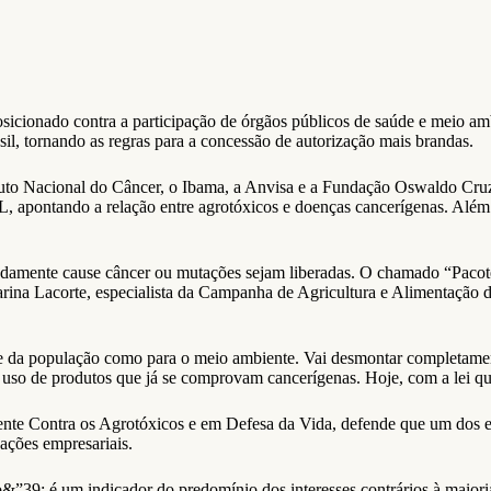
sicionado contra a participação de órgãos públicos de saúde e meio am
sil, tornando as regras para a concessão de autorização mais brandas.
ituto Nacional do Câncer, o Ibama, a Anvisa e a Fundação Oswaldo Cru
PL, apontando a relação entre agrotóxicos e doenças cancerígenas. Além
adamente cause câncer ou mutações sejam liberadas. O chamado “Pacote 
arina Lacorte, especialista da Campanha de Agricultura e Alimentação d
de da população como para o meio ambiente. Vai desmontar completament
a uso de produtos que já se comprovam cancerígenas. Hoje, com a lei que
e Contra os Agrotóxicos e em Defesa da Vida, defende que um dos ele
ações empresariais.
39; é um indicador do predomínio dos interesses contrários à maiori