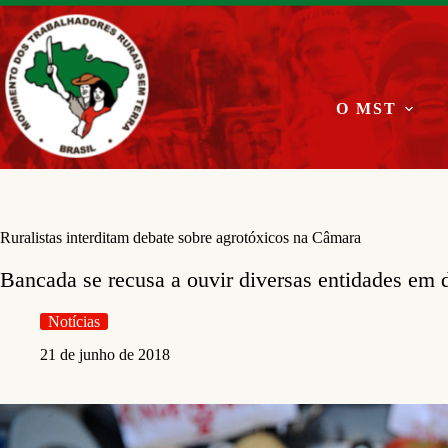
Pular
para
o
conteúdo
O MST
Ruralistas interditam debate sobre agrotóxicos na Câmara
Bancada se recusa a ouvir diversas entidades em d
Notícias
21 de junho de 2018