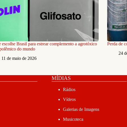
 escolhe Brasil para estrear complemento a agrotóxico
Perda de c
 polêmico do mundo
24 d
11 de maio de 2026
MÍDIAS
Rádios
Vídeos
Galerias de Imagens
Musicoteca