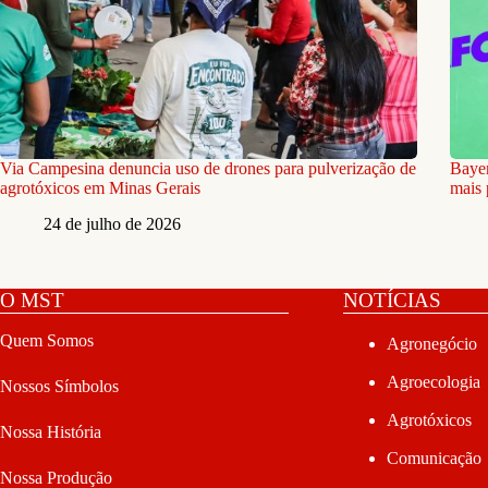
Via Campesina denuncia uso de drones para pulverização de
Bayer
agrotóxicos em Minas Gerais
mais
24 de julho de 2026
O MST
NOTÍCIAS
Quem Somos
Agronegócio
Agroecologia
Nossos Símbolos
Agrotóxicos
Nossa História
Comunicação
Nossa Produção