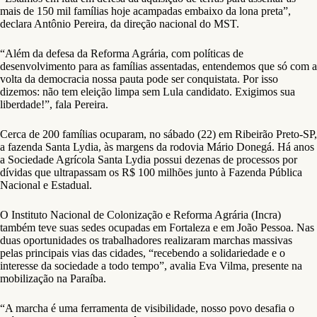
mais de 150 mil famílias hoje acampadas embaixo da lona preta”,
declara Antônio Pereira, da direção nacional do MST.
“Além da defesa da Reforma Agrária, com políticas de
desenvolvimento para as famílias assentadas, entendemos que só com a
volta da democracia nossa pauta pode ser conquistata. Por isso
dizemos: não tem eleição limpa sem Lula candidato. Exigimos sua
liberdade!”, fala Pereira.
Cerca de 200 famílias ocuparam, no sábado (22) em Ribeirão Preto-SP,
a fazenda Santa Lydia, às margens da rodovia Mário Donegá. Há anos
a Sociedade Agrícola Santa Lydia possui dezenas de processos por
dívidas que ultrapassam os R$ 100 milhões junto à Fazenda Pública
Nacional e Estadual.
O Instituto Nacional de Colonização e Reforma Agrária (Incra)
também teve suas sedes ocupadas em Fortaleza e em João Pessoa. Nas
duas oportunidades os trabalhadores realizaram marchas massivas
pelas principais vias das cidades, “recebendo a solidariedade e o
interesse da sociedade a todo tempo”, avalia Eva Vilma, presente na
mobilização na Paraíba.
“A marcha é uma ferramenta de visibilidade, nosso povo desafia o