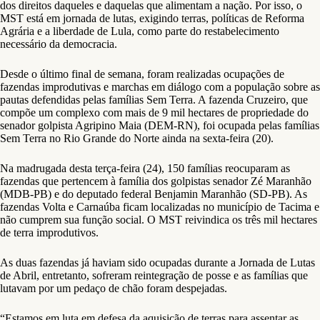
dos direitos daqueles e daquelas que alimentam a nação. Por isso, o
MST está em jornada de lutas, exigindo terras, políticas de Reforma
Agrária e a liberdade de Lula, como parte do restabelecimento
necessário da democracia.
Desde o último final de semana, foram realizadas ocupações de
fazendas improdutivas e marchas em diálogo com a população sobre as
pautas defendidas pelas famílias Sem Terra. A fazenda Cruzeiro, que
compõe um complexo com mais de 9 mil hectares de propriedade do
senador golpista Agripino Maia (DEM-RN), foi ocupada pelas famílias
Sem Terra no Rio Grande do Norte ainda na sexta-feira (20).
Na madrugada desta terça-feira (24), 150 famílias reocuparam as
fazendas que pertencem à família dos golpistas senador Zé Maranhão
(MDB-PB) e do deputado federal Benjamin Maranhão (SD-PB). As
fazendas Volta e Carnaúba ficam localizadas no município de Tacima e
não cumprem sua função social. O MST reivindica os três mil hectares
de terra improdutivos.
As duas fazendas já haviam sido ocupadas durante a Jornada de Lutas
de Abril, entretanto, sofreram reintegração de posse e as famílias que
lutavam por um pedaço de chão foram despejadas.
“Estamos em luta em defesa da aquisição de terras para assentar as