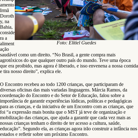
amento
Irmã
Doroth
y, na
Bahia,
conside
ra a
Foto: Elitiel Guedes
aliment
ação
saudável como um direito. “No Brasil, a gente compra mais
agrotóxicos do que qualquer outro país do mundo. Teve uma época
que era proibido, mas agora é liberado, e isso envenena a nossa comida
e tira nosso direito”, explica ele.
O Encontro recebeu ao todo 1200 crianças, que participaram de
diversas oficinas das mais variadas linguagens. Márcia Ramos, da
coordenação do Encontro e do Setor de Educação, falou sobre a
importância de garantir experiências lúdicas, políticas e pedagógicas
para as crianças, e da iniciativa de um Encontro com as crianças, que
foi “a expressão mais bonita que o MST já teve de organização e
mobilização das crianças, que ajuda a garantir que cada vez mais as
nossas crianças tenham o direito de ter acesso a cultura, saúde,
educação”. Segundo ela, as crianças agora irão construir a infância nos
estados e refletir sobre um próximo Encontro.