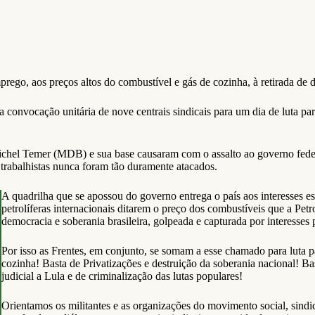
prego, aos preços altos do combustível e gás de cozinha, à retirada de di
a convocação unitária de nove centrais sindicais para um dia de luta p
hel Temer (MDB) e sua base causaram com o assalto ao governo federal
e trabalhistas nunca foram tão duramente atacados.
A quadrilha que se apossou do governo entrega o país aos interesses e
petrolíferas internacionais ditarem o preço dos combustíveis que a Petr
democracia e soberania brasileira, golpeada e capturada por interesses 
Por isso as Frentes, em conjunto, se somam a esse chamado para luta
cozinha! Basta de Privatizações e destruição da soberania nacional! Ba
judicial a Lula e de criminalização das lutas populares!
Orientamos os militantes e as organizações do movimento social, sindica