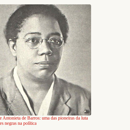
e Antonieta de Barros: uma das pioneiras da luta
s negras na política