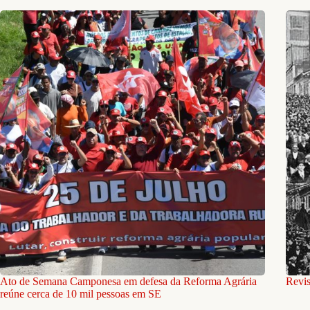
Ato de Semana Camponesa em defesa da Reforma Agrária
Revis
reúne cerca de 10 mil pessoas em SE