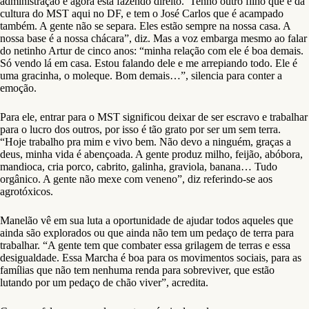
administração e agora está fazendo direito. Tenho outro filho que é da
cultura do MST aqui no DF, e tem o José Carlos que é acampado
também. A gente não se separa. Eles estão sempre na nossa casa. A
nossa base é a nossa chácara”, diz. Mas a voz embarga mesmo ao falar
do netinho Artur de cinco anos: “minha relação com ele é boa demais.
Só vendo lá em casa. Estou falando dele e me arrepiando todo. Ele é
uma gracinha, o moleque. Bom demais…”, silencia para conter a
emoção.
Para ele, entrar para o MST significou deixar de ser escravo e trabalhar
para o lucro dos outros, por isso é tão grato por ser um sem terra.
“Hoje trabalho pra mim e vivo bem. Não devo a ninguém, graças a
deus, minha vida é abençoada. A gente produz milho, feijão, abóbora,
mandioca, cria porco, cabrito, galinha, graviola, banana… Tudo
orgânico. A gente não mexe com veneno”, diz referindo-se aos
agrotóxicos.
Manelão vê em sua luta a oportunidade de ajudar todos aqueles que
ainda são explorados ou que ainda não tem um pedaço de terra para
trabalhar. “A gente tem que combater essa grilagem de terras e essa
desigualdade. Essa Marcha é boa para os movimentos sociais, para as
famílias que não tem nenhuma renda para sobreviver, que estão
lutando por um pedaço de chão viver”, acredita.