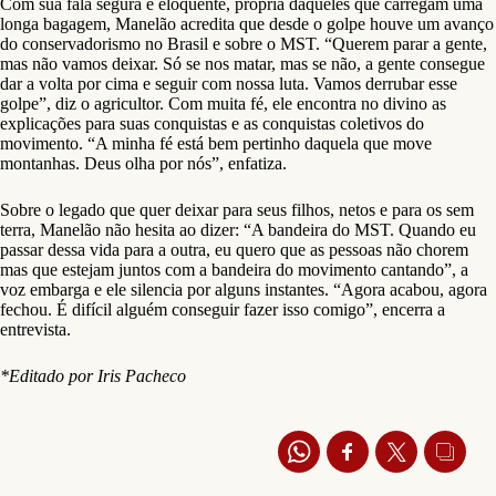
Com sua fala segura e eloquente, própria daqueles que carregam uma
longa bagagem, Manelão acredita que desde o golpe houve um avanço
do conservadorismo no Brasil e sobre o MST. “Querem parar a gente,
mas não vamos deixar. Só se nos matar, mas se não, a gente consegue
dar a volta por cima e seguir com nossa luta. Vamos derrubar esse
golpe”, diz o agricultor. Com muita fé, ele encontra no divino as
explicações para suas conquistas e as conquistas coletivos do
movimento. “A minha fé está bem pertinho daquela que move
montanhas. Deus olha por nós”, enfatiza.
Sobre o legado que quer deixar para seus filhos, netos e para os sem
terra, Manelão não hesita ao dizer: “A bandeira do MST. Quando eu
passar dessa vida para a outra, eu quero que as pessoas não chorem
mas que estejam juntos com a bandeira do movimento cantando”, a
voz embarga e ele silencia por alguns instantes. “Agora acabou, agora
fechou. É difícil alguém conseguir fazer isso comigo”, encerra a
entrevista.
*Editado por Iris Pacheco