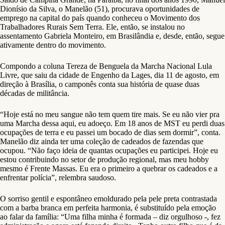
Dionísio da Silva, o Manelão (51), procurava oportunidades de
emprego na capital do país quando conheceu o Movimento dos
Trabalhadores Rurais Sem Terra. Ele, então, se instalou no
assentamento Gabriela Monteiro, em Brasilândia e, desde, então, segue
ativamente dentro do movimento.
Compondo a coluna Tereza de Benguela da Marcha Nacional Lula
Livre, que saiu da cidade de Engenho da Lages, dia 11 de agosto, em
direção à Brasília, o camponês conta sua história de quase duas
décadas de militância.
“Hoje está no meu sangue não tem quem tire mais. Se eu não vier pra
uma Marcha dessa aqui, eu adoeço. Em 18 anos de MST eu perdi duas
ocupações de terra e eu passei um bocado de dias sem dormir”, conta.
Manelão diz ainda ter uma coleção de cadeados de fazendas que
ocupou. “Não faço ideia de quantas ocupações eu participei. Hoje eu
estou contribuindo no setor de produção regional, mas meu hobby
mesmo é Frente Massas. Eu era o primeiro a quebrar os cadeados e a
enfrentar polícia”, relembra saudoso.
O sorriso gentil e espontâneo emoldurado pela pele preta contrastada
com a barba branca em perfeita harmonia, é substituído pela emoção
ao falar da família: “Uma filha minha é formada – diz orgulhoso -, fez