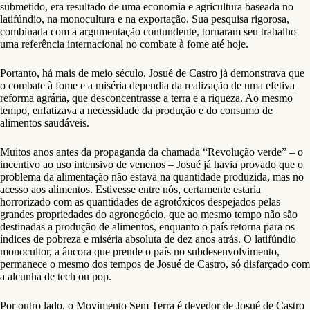
submetido, era resultado de uma economia e agricultura baseada no
latifúndio, na monocultura e na exportação. Sua pesquisa rigorosa,
combinada com a argumentação contundente, tornaram seu trabalho
uma referência internacional no combate à fome até hoje.
Portanto, há mais de meio século, Josué de Castro já demonstrava que
o combate à fome e a miséria dependia da realização de uma efetiva
reforma agrária, que desconcentrasse a terra e a riqueza. Ao mesmo
tempo, enfatizava a necessidade da produção e do consumo de
alimentos saudáveis.
Muitos anos antes da propaganda da chamada “Revolução verde” – o
incentivo ao uso intensivo de venenos – Josué já havia provado que o
problema da alimentação não estava na quantidade produzida, mas no
acesso aos alimentos. Estivesse entre nós, certamente estaria
horrorizado com as quantidades de agrotóxicos despejados pelas
grandes propriedades do agronegócio, que ao mesmo tempo não são
destinadas a produção de alimentos, enquanto o país retorna para os
índices de pobreza e miséria absoluta de dez anos atrás. O latifúndio
monocultor, a âncora que prende o país no subdesenvolvimento,
permanece o mesmo dos tempos de Josué de Castro, só disfarçado com
a alcunha de tech ou pop.
Por outro lado, o Movimento Sem Terra é devedor de Josué de Castro