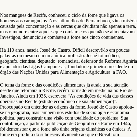
Nos mangues de Recife, conheceu o ciclo da fome que ligava os
homens aos caranguejos. Nos latifúndios de Pernambuco, viu a miséria
causada pela concentração e as cercas que dividiam não apenas a terra,
mas o mundo: entre aqueles que comiam e os que não se alimentavam.
Investigou, denunciou e combateu a fome nos cinco continentes.
Há 110 anos, nascia Josué de Castro. Difícil descrevê-lo em poucas
palavras ou mesmo em uma única profissão. Josué foi médico,
geógrafo, cientista, deputado, romancista, defensor da Reforma Agrária
e apoiador das Ligas Camponesas, fundador e primeiro presidente do
órgão das Nações Unidas para Alimentação e Agricultura, a FAO.
O tema da fome e das condições alimentares já atraia a sua atenção
desde que retornara a Recife, recém-formado em medicina no Rio de
Janeiro. Ainda em 1935, escrevera “As condições de vida das classes
operárias no Recife (estudo econômico de sua alimentação)”.
Preocupado em entender as origens da fome, Josué de Castro apoiou-
se na geografia, mas tambem nos estudos de sociologia e economia
política, para construir uma visão com totalidade do problema. Sua
contribuição, a partir da publicação de Geografia da Fome em 1946,
foi demonstrar que a fome não tinha origens climáticas ou étnicas. A
fome era produto do subdesenvolvimento ao que o Brasil fora