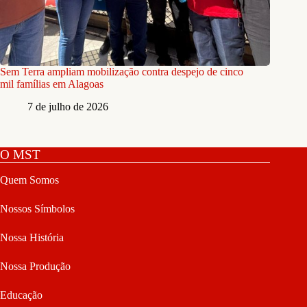
Sem Terra ampliam mobilização contra despejo de cinco
mil famílias em Alagoas
7 de julho de 2026
O MST
Quem Somos
Nossos Símbolos
Nossa História
Nossa Produção
Educação