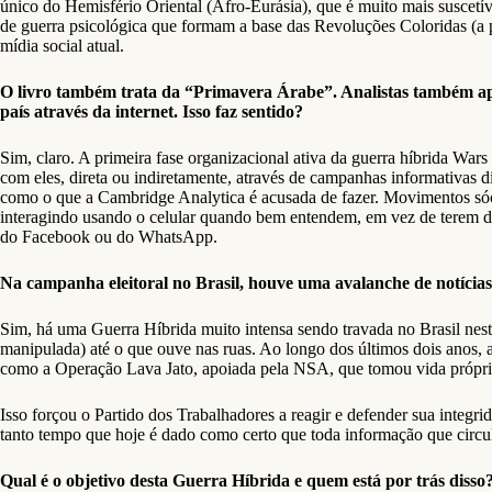
único do Hemisfério Oriental (Afro-Eurásia), que é muito mais suscetív
de guerra psicológica que formam a base das Revoluções Coloridas (a p
mídia social atual.
O livro também trata da “Primavera Árabe”. Analistas também a
país através da internet. Isso faz sentido?
Sim, claro. A primeira fase organizacional ativa da guerra híbrida Wa
com eles, direta ou indiretamente, através de campanhas informativas d
como o que a Cambridge Analytica é acusada de fazer. Movimentos sóci
interagindo usando o celular quando bem entendem, em vez de terem de p
do Facebook ou do WhatsApp.
Na campanha eleitoral no Brasil, houve uma avalanche de notícia
Sim, há uma Guerra Híbrida muito intensa sendo travada no Brasil neste
manipulada) até o que ouve nas ruas. Ao longo dos últimos dois anos, 
como a Operação Lava Jato, apoiada pela NSA, que tomou vida própri
Isso forçou o Partido dos Trabalhadores a reagir e defender sua integr
tanto tempo que hoje é dado como certo que toda informação que circul
Qual é o objetivo desta Guerra Híbrida e quem está por trás disso