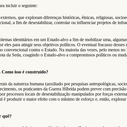
a incluir o seguinte:
externos, que exploram diferenças históricas, étnicas, religiosas, soci
ional, a fim de desestabilizar, controlar ou influenciar projetos de inf
lemas identitários em um Estado-alvo a fim de mobilizar uma, algumas 
 eles para atingir seus objetivos políticos. O eventual fracasso desse
o não convencional contra o Estado. Na maioria das vezes, pelo menos no
va Rota da Seda, coagindo o Estado-alvo a compromissos políticos ou 
. Como isso é construído?
rais da natureza humana (auxiliado por pesquisas antropológicas, socio
imento, os praticantes da Guerra Híbrida podem prever com precisão q
 por processos locais de desestabilização manipulados por forças exter
l é produzir o maior efeito com o mínimo de esforço e, então, explorar 
r quê?