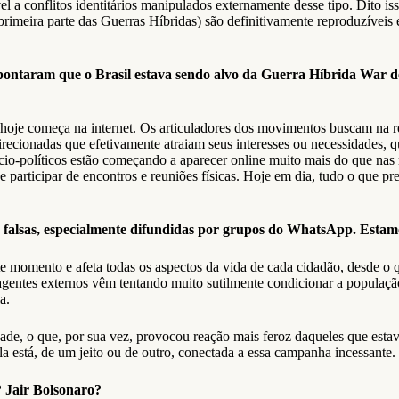
el a conflitos identitários manipulados externamente desse tipo. Dito i
rimeira parte das Guerras Híbridas) são definitivamente reproduzíveis
pontaram que o Brasil estava sendo alvo da Guerra Híbrida War 
rs hoje começa na internet. Os articuladores dos movimentos buscam na 
irecionadas que efetivamente atraiam seus interesses ou necessidades, 
o-políticos estão começando a aparecer online muito mais do que nas r
articipar de encontros e reuniões físicas. Hoje em dia, tudo o que pre
s falsas, especialmente difundidas por grupos do WhatsApp. Estam
 momento e afeta todas os aspectos da vida de cada cidadão, desde o qu
agentes externos vêm tentando muito sutilmente condicionar a população
a.
idade, o que, por sua vez, provocou reação mais feroz daqueles que esta
a está, de um jeito ou de outro, conectada a essa campanha incessante.
? Jair Bolsonaro?