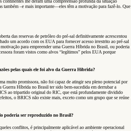
os continentes lhe deram uma compreensão profunda da situação
 mas também –e mais importante—eles têm a motivação para fazê-lo. Que
erta das reservas de petróleo do pré-sal definitivamente acrescentou
hado um acordo com os EUA para fornecer acesso irrestrito ao pré-sal
 motivação para empreender uma Guerra Híbrida no Brasil, ou poderia
sucessora foram vistos como alvos “legítimos” pelos EUA porque
zões pelas quais ele foi alvo da Guerra Híbrida?
a muito promissora, não foi capaz de atingir seu pleno potencial por
da Guerra Híbrida no Brasil ter sido bem-sucedida em derrubar a
ICS ao tripartido original do RIC, que está profundamente dividido
os efeitos, o BRICS não existe mais, exceto como um grupo que se reúne
lo poderia ser reproduzido no Brasil?
eles conflitos, é principalmente aplicável ​​ao ambiente operacional