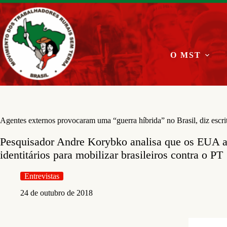
Pular
para
o
conteúdo
O MST
Agentes externos provocaram uma “guerra híbrida” no Brasil, diz escri
Pesquisador Andre Korybko analisa que os EUA 
identitários para mobilizar brasileiros contra o PT
Entrevistas
24 de outubro de 2018