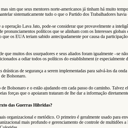
 mas sim que seus mentores norte-americanos já tinham há muito tempo 
antelar sistematicamente tudo o que o Partido dos Trabalhadores havia
e a operação Lava Jato, pode-se considerar que provavelmente a inteli
a de pronunciamentos políticos que se alinham com os Interesses globai
o que os EUA teriam sabido antecipadamente por causa da participação
de que muitos dos usurpadores e seus aliados foram igualmente –se n
cionados a odiar todos os políticos do establishment (e especialmente 
drásticas de segurança a serem implementadas para salvá-los da onda d
 de Bolsonaro.
o de Bolsonaro e o estão ajudando em cada passo do caminho. Talvez el
prias forças que o apoiaram trataram de lhe dar a informação diretament
exto das Guerras Híbridas?
s organizacional e metódico. O primeiro é geralmente usado para envi
nizacional mais profundo e gerenciamento de controle de multidões a 
Coloridas.