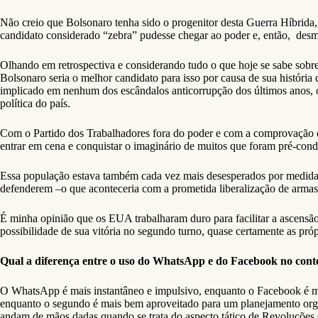
Não creio que Bolsonaro tenha sido o progenitor desta Guerra Híbrida,
candidato considerado “zebra” pudesse chegar ao poder e, então, desm
Olhando em retrospectiva e considerando tudo o que hoje se sabe sobr
Bolsonaro seria o melhor candidato para isso por causa de sua históri
implicado em nenhum dos escândalos anticorrupção dos últimos anos, 
política do país.
Com o Partido dos Trabalhadores fora do poder e com a comprovação 
entrar em cena e conquistar o imaginário de muitos que foram pré-condi
Essa população estava também cada vez mais desesperados por medidas 
defenderem –o que aconteceria com a prometida liberalização de armas
É minha opinião que os EUA trabalharam duro para facilitar a ascensã
possibilidade de sua vitória no segundo turno, quase certamente as pró
Qual a diferença entre o uso do WhatsApp e do Facebook no cont
O WhatsApp é mais instantâneo e impulsivo, enquanto o Facebook é mai
enquanto o segundo é mais bem aproveitado para um planejamento orga
andam de mãos dadas quando se trata do aspecto tático de Revoluções 