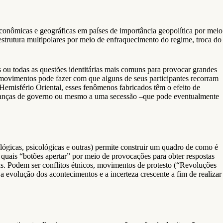
oeconômicas e geográficas em países de importância geopolítica por meio
raestrutura multipolares por meio de enfraquecimento do regime, troca do
ou todas as questões identitárias mais comuns para provocar grandes
s movimentos pode fazer com que alguns de seus participantes recorram
 Hemisfério Oriental, esses fenômenos fabricados têm o efeito de
mudanças de governo ou mesmo a uma secessão –que pode eventualmente
lógicas, psicológicas e outras) permite construir um quadro de como é
uais “botões apertar” por meio de provocações para obter respostas
nas. Podem ser conflitos étnicos, movimentos de protesto (“Revoluções
a evolução dos acontecimentos e a incerteza crescente a fim de realizar