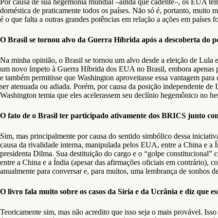
Por causa de sua hegemonia mundial –ainda que cadente–, os EUA têm 
doméstica de praticamente todos os países. Não só é, portanto, muito
é o que falta a outras grandes potências em relação a ações em países fo
O Brasil se tornou alvo da Guerra Híbrida após a descoberta do pe
Na minha opinião, o Brasil se tornou um alvo desde a eleição de Lula 
um novo ímpeto à Guerra Híbrida dos EUA no Brasil, embora apenas por
e também permitisse que Washington aproveitasse essa vantagem para 
ser atenuada ou adiada. Porém, por causa da posição independente de L
Washington temia que eles acelerassem seu declínio hegemônico no hem
O fato de o Brasil ter participado ativamente dos BRICS junto com
Sim, mas principalmente por causa do sentido simbólico dessa iniciati
causa da rivalidade interna, manipulada pelos EUA, entre a China e a Í
presidenta Dilma. Sua destituição do cargo e o “golpe constitucional”
entre a China e a Índia (apesar das afirmações oficiais em contrário)
anualmente para conversar e, para muitos, uma lembrança de sonhos de
O livro fala muito sobre os casos da Síria e da Ucrânia e diz que
Teoricamente sim, mas não acredito que isso seja o mais provável. Isso 