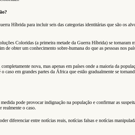
ção?
uerra Híbrida para incluir seis das categorias identitárias que são os
voluções Coloridas (a primeira metade da Guerra Híbrida) se tornaram 
a fim de obter um conhecimento sobre-humana do que as pessoas nos país
a completamente nova, mas apenas em países onde a maioria da populaç
 é o caso em grandes partes da África que estão gradualmente se tornan
a medida pode provocar indignação na população e confirmar as suspeita
 realmente o caso.
r diferenciar entre notícias reais, notícias falsas e notícias manipulad