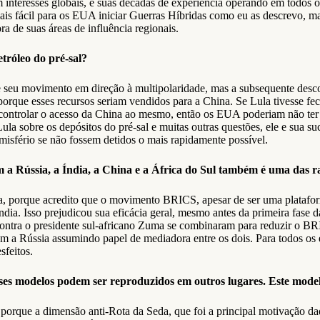
interesses globais, e suas décadas de experiência operando em todos 
 mais fácil para os EUA iniciar Guerras Híbridas como eu as descrevo,
ra de suas áreas de influência regionais.
tróleo do pré-sal?
e seu movimento em direção à multipolaridade, mas a subsequente descob
que esses recursos seriam vendidos para a China. Se Lula tivesse fec
controlar o acesso da China ao mesmo, então os EUA poderiam não ter
ula sobre os depósitos do pré-sal e muitas outras questões, ele e sua 
isfério se não fossem detidos o mais rapidamente possível.
 a Rússia, a Índia, a China e a África do Sul também é uma das ra
va, porque acredito que o movimento BRICS, apesar de ser uma plataform
ndia. Isso prejudicou sua eficácia geral, mesmo antes da primeira fase 
 contra o presidente sul-africano Zuma se combinaram para reduzir o BR
, com a Rússia assumindo papel de mediadora entre os dois. Para todos 
sfeitos.
 esses modelos podem ser reproduzidos em outros lugares. Este mode
porque a dimensão anti-Rota da Seda, que foi a principal motivação daqu