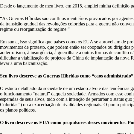
Desde o lançamento de meu livro, em 2015, ampliei minha definição par
“As Guerras Híbridas são conflitos identitários provocados por agentes 
da transição gradual das revoluções coloridas para a guerra não convenc
regime ou reorganização do regime.”
Em suma, isso significa que países como os EUA se aproveitam de prob
movimentos de protesto, que podem então ser cooptados ou dirigidos por
ao terrorismo, à insurgência, à guerrilha e a outras formas de conflit
dificultar a viabilização de projetos da China de implantação da no
levar a uma balcanização.
Seu livro descreve as Guerras Híbridas como “caos administrado”
O estudo detalhado da sociedade de um estado-alvo e das tendências ge
o funcionamento “natural” daquela sociedade. Armados com esse conhec
esperadas de seus alvos, tudo com a intenção de perturbar o status quo
Coloridas”) ou a exacerbação de rivalidades regionais. O ponto principa
os planos políticos.
O livro descreve os EUA como propulsores desses movimentos. Po