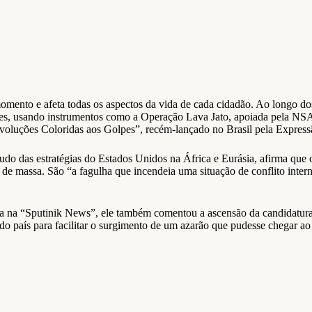
mento e afeta todas os aspectos da vida de cada cidadão. Ao longo dos
es, usando instrumentos como a Operação Lava Jato, apoiada pela NSA [a
oluções Coloridas aos Golpes”, recém-lançado no Brasil pela Express
udo das estratégias do Estados Unidos na África e Eurásia, afirma que
s de massa. São “a fagulha que incendeia uma situação de conflito inte
lista na “Sputinik News”, ele também comentou a ascensão da candidatur
o país para facilitar o surgimento de um azarão que pudesse chegar ao 