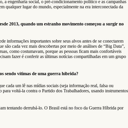
sso, a engenharia social, o pré-condicionamento político e as campanhas
 em qualquer lugar do mundo, especialmente na era interconectada da
desde 2013, quando um estranho movimento começou a surgir no
rede informações importantes sobre seus alvos antes de se conectarem
que são cada vez mais descobertas por meio de análises de “Big Data”,
uas, como costumavam, porque as pessoas ficam mais confortáveis ​​
cisam fazer é conferir as últimas notícias compartilhadas em um grupo
os sendo vítimas de uma guerra híbrida?
e cada um lê nas mídias sociais (seja informação real, falsa ou
 para voltá-la contra o Partido dos Trabalhadores, usando instrumentos
vam tentando derrubá-lo. O Brasil está no foco da Guerra Híbrida por