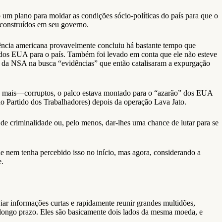
um plano para moldar as condições sócio-políticas do país para que o
 construídos em seu governo.
gência americana provavelmente concluiu há bastante tempo que
s dos EUA para o país. Também foi levado em conta que ele não esteve
 da NSA na busca “evidências” que então catalisaram a expurgação
ão mais—corruptos, o palco estava montado para o “azarão” dos EUA
do Partido dos Trabalhadores) depois da operação Lava Jato.
e criminalidade ou, pelo menos, dar-lhes uma chance de lutar para se
e nem tenha percebido isso no início, mas agora, considerando a
e.
ar informações curtas e rapidamente reunir grandes multidões,
longo prazo. Eles são basicamente dois lados da mesma moeda, e