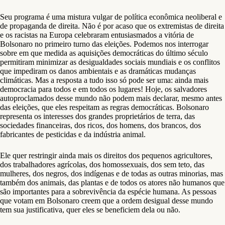
Seu programa é uma mistura vulgar de política econômica neoliberal e
de propaganda de direita. Não é por acaso que os extremistas de direita
e os racistas na Europa celebraram entusiasmados a vitória de
Bolsonaro no primeiro turno das eleições. Podemos nos interrogar
sobre em que medida as aquisições democráticas do último século
permitiram minimizar as desigualdades sociais mundiais e os conflitos
que impediram os danos ambientais e as dramáticas mudanças
climáticas. Mas a resposta a tudo isso só pode ser uma: ainda mais
democracia para todos e em todos os lugares! Hoje, os salvadores
autoproclamados desse mundo não podem mais declarar, mesmo antes
das eleições, que eles respeitam as regras democráticas. Bolsonaro
representa os interesses dos grandes proprietários de terra, das
sociedades financeiras, dos ricos, dos homens, dos brancos, dos
fabricantes de pesticidas e da indústria animal.
Ele quer restringir ainda mais os direitos dos pequenos agricultores,
dos trabalhadores agrícolas, dos homossexuais, dos sem teto, das
mulheres, dos negros, dos indígenas e de todas as outras minorias, mas
também dos animais, das plantas e de todos os atores não humanos que
são importantes para a sobrevivência da espécie humana. As pessoas
que votam em Bolsonaro creem que a ordem desigual desse mundo
tem sua justificativa, quer eles se beneficiem dela ou não.