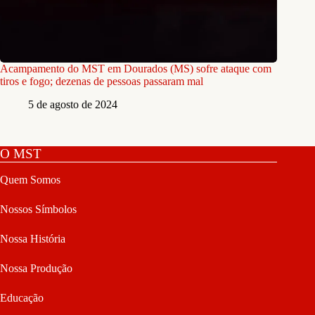
Acampamento do MST em Dourados (MS) sofre ataque com
tiros e fogo; dezenas de pessoas passaram mal
5 de agosto de 2024
O MST
Quem Somos
Nossos Símbolos
Nossa História
Nossa Produção
Educação