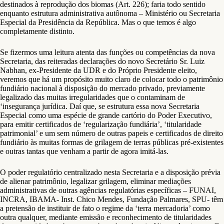
destinados à reprodução dos biomas (Art. 226); faria todo sentido
enquanto estrutura administrativa autônoma – Ministério ou Secretaria
Especial da Presidência da República. Mas o que temos é algo
completamente distinto.
Se fizermos uma leitura atenta das funções ou competências da nova
Secretaria, das reiteradas declarações do novo Secretário Sr. Luiz
Nabhan, ex-Presidente da UDR e do Próprio Presidente eleito,
veremos que há um propósito muito claro de colocar todo o patrimônio
fundiário nacional à disposição do mercado privado, previamente
legalizado das muitas irregularidades que o contaminam de
‘insegurança jurídica. Daí que, se estrutura essa nova Secretaria
Especial como uma espécie de grande cartório do Poder Executivo,
para emitir certificados de ‘regularização fundiária’, ‘titularidade
patrimonial’ e um sem número de outras papeis e certificados de direito
fundiário às muitas formas de grilagem de terras públicas pré-existentes
e outras tantas que venham a partir de agora imitá-las.
O poder regulatório centralizado nesta Secretaria e a disposição prévia
de alienar patrimônio, legalizar grilagem, eliminar mediações
administrativas de outras agências regulatórias específicas – FUNAI,
INCRA, IBAMA- Inst. Chico Mendes, Fundação Palmares, SPU- têm
a pretensão de instituir de fato o regime da ‘terra mercadoria’ como
outra qualquer, mediante emissão e reconhecimento de titularidades