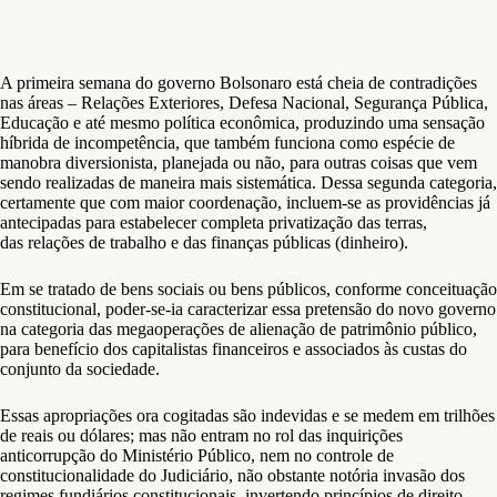
A primeira semana do governo Bolsonaro está cheia de contradições
nas áreas – Relações Exteriores, Defesa Nacional, Segurança Pública,
Educação e até mesmo política econômica, produzindo uma sensação
híbrida de incompetência, que também funciona como espécie de
manobra diversionista, planejada ou não, para outras coisas que vem
sendo realizadas de maneira mais sistemática. Dessa segunda categoria,
certamente que com maior coordenação, incluem-se as providências já
antecipadas para estabelecer completa privatização das terras,
das relações de trabalho e das finanças públicas (dinheiro).
Em se tratado de bens sociais ou bens públicos, conforme conceituação
constitucional, poder-se-ia caracterizar essa pretensão do novo governo
na categoria das megaoperações de alienação de patrimônio público,
para benefício dos capitalistas financeiros e associados às custas do
conjunto da sociedade.
Essas apropriações ora cogitadas são indevidas e se medem em trilhões
de reais ou dólares; mas não entram no rol das inquirições
anticorrupção do Ministério Público, nem no controle de
constitucionalidade do Judiciário, não obstante notória invasão dos
regimes fundiários constitucionais, invertendo princípios de direito –