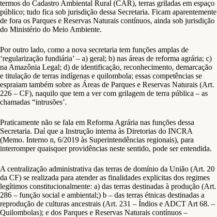
termos do Cadastro Ambiental Rural (CAR), terras griladas em espaço
público; tudo fica sob jurisdição dessa Secretaria. Ficam aparentemente
de fora os Parques e Reservas Naturais contínuos, ainda sob jurisdição
do Ministério do Meio Ambiente.
Por outro lado, como a nova secretaria tem funções amplas de
‘regularização fundiária’ – a) geral; b) nas áreas de reforma agrária; c)
na Amazônia Legal; d) de identificação, reconhecimento, demarcação
e titulação de terras indígenas e quilombola; essas competências se
espraiam também sobre as Áreas de Parques e Reservas Naturais (Art.
226 – CF), naquilo que tem a ver com grilagem de terra pública – as
chamadas “intrusões’.
Praticamente não se fala em Reforma Agrária nas funções dessa
Secretaria. Daí que a Instrução interna às Diretorias do INCRA
(Memo. Interno n, 6/2019 às Superintendências regionais), para
interromper quaisquer providências neste sentido, pode ser entendida.
A centralização administrativa das terras de domínio da União (Art. 20
da CF) se realizada para atender as finalidades explicitas dos regimes
legítimos constitucionalmente: a) das terras destinadas à produção (Art.
286 – função social e ambiental;) b – das terras étnicas destinadas a
reprodução de culturas ancestrais (Art. 231 – Índios e ADCT Art 68. –
Quilombolas); e dos Parques e Reservas Naturais contínuos –