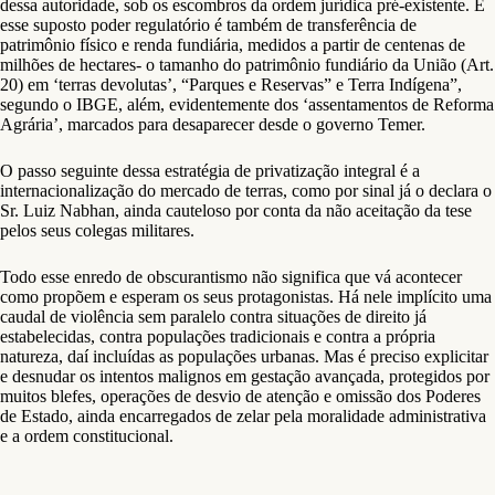
dessa autoridade, sob os escombros da ordem jurídica pré-existente. E
esse suposto poder regulatório é também de transferência de
patrimônio físico e renda fundiária, medidos a partir de centenas de
milhões de hectares- o tamanho do patrimônio fundiário da União (Art.
20) em ‘terras devolutas’, “Parques e Reservas” e Terra Indígena”,
segundo o IBGE, além, evidentemente dos ‘assentamentos de Reforma
Agrária’, marcados para desaparecer desde o governo Temer.
O passo seguinte dessa estratégia de privatização integral é a
internacionalização do mercado de terras, como por sinal já o declara o
Sr. Luiz Nabhan, ainda cauteloso por conta da não aceitação da tese
pelos seus colegas militares.
Todo esse enredo de obscurantismo não significa que vá acontecer
como propõem e esperam os seus protagonistas. Há nele implícito uma
caudal de violência sem paralelo contra situações de direito já
estabelecidas, contra populações tradicionais e contra a própria
natureza, daí incluídas as populações urbanas. Mas é preciso explicitar
e desnudar os intentos malignos em gestação avançada, protegidos por
muitos blefes, operações de desvio de atenção e omissão dos Poderes
de Estado, ainda encarregados de zelar pela moralidade administrativa
e a ordem constitucional.