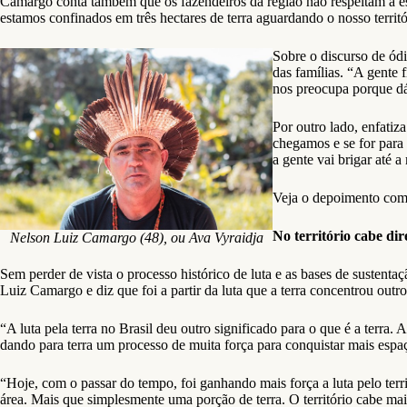
Camargo conta também que os fazendeiros da região não respeitam a esco
estamos confinados em três hectares de terra aguardando o nosso territ
Sobre o discurso de ódi
das famílias. “A gente
nos preocupa porque dá
Por outro lado, enfatiz
chegamos e se for para 
a gente vai brigar até a
Veja o depoimento co
No território cabe dir
Nelson Luiz Camargo (48), ou Ava Vyraidja
Sem perder de vista o processo histórico de luta e as bases de sustenta
Luiz Camargo e diz que foi a partir da luta que a terra concentrou outro
“A luta pela terra no Brasil deu outro significado para o que é a terra
dando para terra um processo de muita força para conquistar mais espa
“Hoje, com o passar do tempo, foi ganhando mais força a luta pelo terri
área. Mais que simplesmente uma porção de terra. O território cabe mais