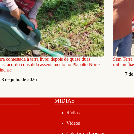
rra contestada à terra livre: depois de quase duas
Sem Terra 
as, acordo consolida assentamento no Planalto Norte
mil famíli
inense
7 de
8 de julho de 2026
MÍDIAS
Rádios
Vídeos
Galerias de Imagens