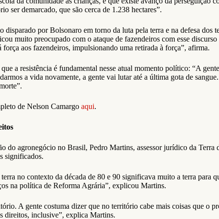
la da comunidade as crianças, e que existe avanço da perseguição contr
ório ser demarcado, que são cerca de 1.238 hectares”.
o disparado por Bolsonaro em torno da luta pela terra e na defesa dos te
 ficou muito preocupado com o ataque de fazendeiros com esse discurs
 força aos fazendeiros, impulsionando uma retirada à força”, afirma.
a que a resistência é fundamental nesse atual momento político: “A gent
darmos a vida novamente, a gente vai lutar até a última gota de sangue.
 morte”.
mpleto de Nelson Camargo
aqui
.
eitos
ção do agronegócio no Brasil, Pedro Martins, assessor jurídico da Terra
s significados.
. A terra no contexto da década de 80 e 90 significava muito a terra par
ços na política de Reforma Agrária”, explicou Martins.
tório. A gente costuma dizer que no território cabe mais coisas que o pr
 direitos, inclusive”, explica Martins.