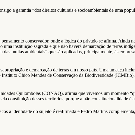
 consigo a garantia “dos direitos culturais e socioambientais de uma popu
 pensamento conservador, onde a lógica do privado se afirma. Ainda no
nto uma instituição sagrada e que não haverá demarcação de terras indíge
tria das multas ambientais” que são aplicadas, principalmente, às empres
desapropriação e demarcação de terras em nosso país. Uma ameaça inclu
nstituto Chico Mendes de Conservação da Biodiversidade (ICMBio), In
Comunidades Quilombolas (CONAQ), afirma que vivemos um momento “qu
ela constituição desses territórios, porque a não constitucionalidade é
paços a identidade do sujeito é reafirmada e Pedro Martins complementa, 