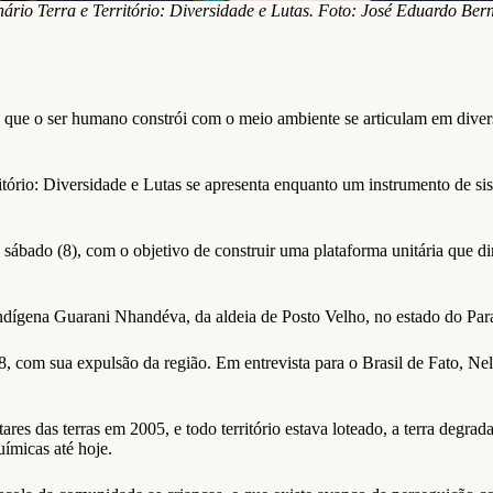
ário Terra e Território: Diversidade e Lutas​. Foto: José Eduardo Ber
ões que o ser humano constrói com o meio ambiente se articulam em dive
itório: Diversidade e Lutas se apresenta enquanto um instrumento de si
é sábado (8), com o objetivo de construir uma plataforma unitária que di
indígena Guarani Nhandéva, da aldeia de Posto Velho, no estado do Pa
, com sua expulsão da região. Em entrevista para o Brasil de Fato, Ne
ares das terras em 2005, e todo território estava loteado, a terra degra
uímicas até hoje.