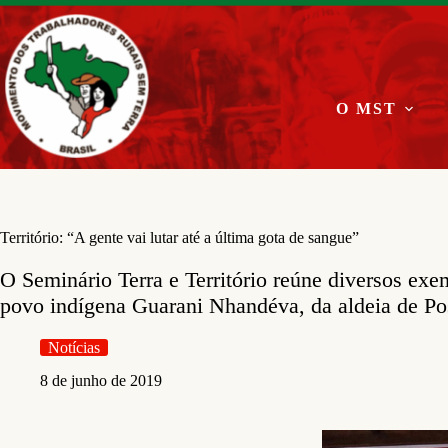
Pular
para
o
conteúdo
O MST
Território: “A gente vai lutar até a última gota de sangue”
O Seminário Terra e Território reúne diversos exe
povo indígena Guarani Nhandéva, da aldeia de Po
Notícias
8 de junho de 2019