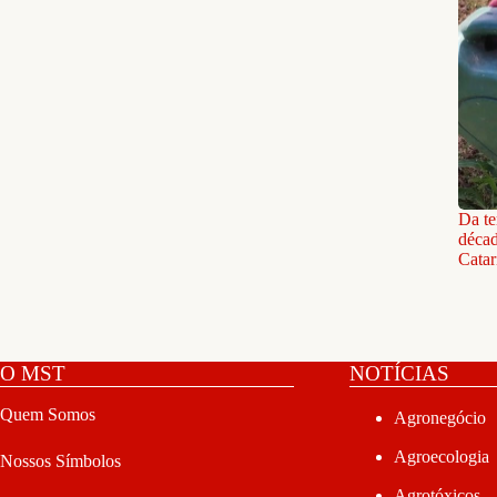
Da te
décad
Catar
O MST
NOTÍCIAS
Quem Somos
Agronegócio
Agroecologia
Nossos Símbolos
Agrotóxicos