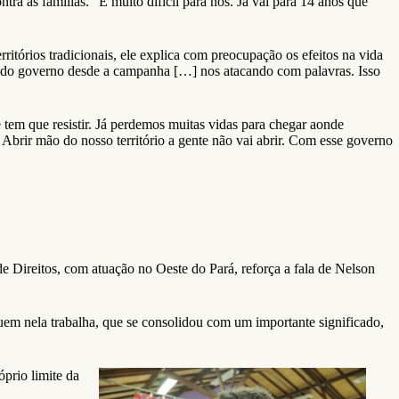
a as famílias. “É muito difícil para nós. Já vai para 14 anos que
rritórios tradicionais, ele explica com preocupação os efeitos na vida
o do governo desde a campanha […] nos atacando com palavras. Isso
e tem que resistir. Já perdemos muitas vidas para chegar aonde
 Abrir mão do nosso território a gente não vai abrir. Com esse governo
 de Direitos, com atuação no Oeste do Pará, reforça a fala de Nelson
a quem nela trabalha, que se consolidou com um importante significado,
óprio limite da