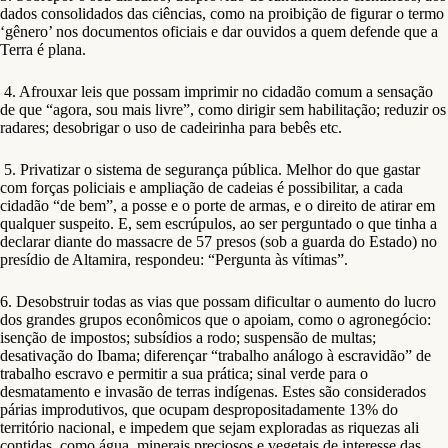
dados consolidados das ciências, como na proibição de figurar o termo
‘gênero’ nos documentos oficiais e dar ouvidos a quem defende que a
Terra é plana.
4. Afrouxar leis que possam imprimir no cidadão comum a sensação
de que “agora, sou mais livre”, como dirigir sem habilitação; reduzir os
radares; desobrigar o uso de cadeirinha para bebês etc.
5. Privatizar o sistema de segurança pública. Melhor do que gastar
com forças policiais e ampliação de cadeias é possibilitar, a cada
cidadão “de bem”, a posse e o porte de armas, e o direito de atirar em
qualquer suspeito. E, sem escrúpulos, ao ser perguntado o que tinha a
declarar diante do massacre de 57 presos (sob a guarda do Estado) no
presídio de Altamira, respondeu: “Pergunta às vítimas”.
6. Desobstruir todas as vias que possam dificultar o aumento do lucro
dos grandes grupos econômicos que o apoiam, como o agronegócio:
isenção de impostos; subsídios a rodo; suspensão de multas;
desativação do Ibama; diferençar “trabalho análogo à escravidão” de
trabalho escravo e permitir a sua prática; sinal verde para o
desmatamento e invasão de terras indígenas. Estes são considerados
párias improdutivos, que ocupam despropositadamente 13% do
território nacional, e impedem que sejam exploradas as riquezas ali
contidas, como água, minerais preciosos e vegetais de interesse das