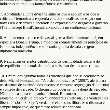
indústrias de produtos farmacêuticos e cosméticos.
7. Aprofundar a linha divisória entre os que o apoiam e os que o
criticam. Demonizar a esquerda e os ambientalistas, ameaçar com
novas leis e decretos a liberdade de expressão que desgasta o governo
(The Intercept Brasil), incutir a xenofobia no sentimento nacional.
8. Alinhamento acrítico e de vassalagem à direita internacional, em
especial a Donald Trump, e modificar completamente os princípios de
isonomia, independência e soberania que, há décadas, regem a
diplomacia brasileira.
9. Naturalizar os efeitos catastróficos da desigualdade social e do
desequilíbrio ambiental, de modo a se isentar de atacar as causas.
10. Enfim, deslegitimar todos os discursos que não se coadunam ao
dele. Michel Foucault, em “A ordem do discurso” (2007), alerta para
os sistemas de exclusão dos discursos: censura; segregação da loucura;
e vontade de verdade. O discurso do poder se julga dono da verdade.
Não por acaso, na campanha eleitoral, Bolsonaro adotou, como
aforismo, o versículo bíblico “Conhecereis a verdade, e a verdade vos
libertará” (João 8, 32). A verdade é ele, e seus filhos. Seu discurso é
sempre impositivo, de quem não admite ser criticado.