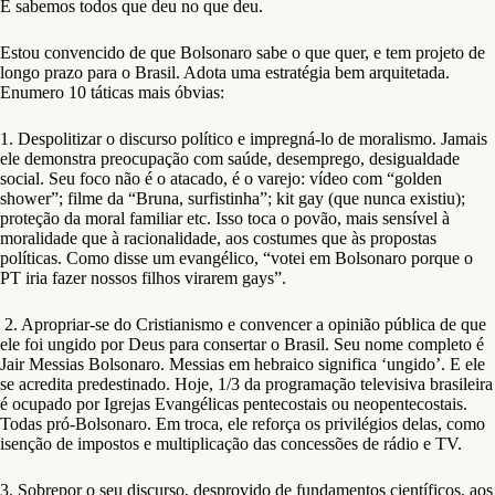
E sabemos todos que deu no que deu.
Estou convencido de que Bolsonaro sabe o que quer, e tem projeto de
longo prazo para o Brasil. Adota uma estratégia bem arquitetada.
Enumero 10 táticas mais óbvias:
1. Despolitizar o discurso político e impregná-lo de moralismo. Jamais
ele demonstra preocupação com saúde, desemprego, desigualdade
social. Seu foco não é o atacado, é o varejo: vídeo com “golden
shower”; filme da “Bruna, surfistinha”; kit gay (que nunca existiu);
proteção da moral familiar etc. Isso toca o povão, mais sensível à
moralidade que à racionalidade, aos costumes que às propostas
políticas. Como disse um evangélico, “votei em Bolsonaro porque o
PT iria fazer nossos filhos virarem gays”.
2. Apropriar-se do Cristianismo e convencer a opinião pública de que
ele foi ungido por Deus para consertar o Brasil. Seu nome completo é
Jair Messias Bolsonaro. Messias em hebraico significa ‘ungido’. E ele
se acredita predestinado. Hoje, 1/3 da programação televisiva brasileira
é ocupado por Igrejas Evangélicas pentecostais ou neopentecostais.
Todas pró-Bolsonaro. Em troca, ele reforça os privilégios delas, como
isenção de impostos e multiplicação das concessões de rádio e TV.
3. Sobrepor o seu discurso, desprovido de fundamentos científicos, aos