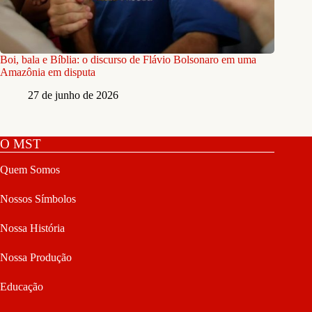
Boi, bala e Bíblia: o discurso de Flávio Bolsonaro em uma
Amazônia em disputa
27 de junho de 2026
O MST
Quem Somos
Nossos Símbolos
Nossa História
Nossa Produção
Educação