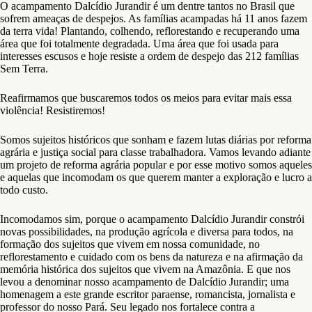
O acampamento Dalcídio Jurandir é um dentre tantos no Brasil que
sofrem ameaças de despejos. As famílias acampadas há 11 anos fazem
da terra vida! Plantando, colhendo, reflorestando e recuperando uma
área que foi totalmente degradada. Uma área que foi usada para
interesses escusos e hoje resiste a ordem de despejo das 212 famílias
Sem Terra.
Reafirmamos que buscaremos todos os meios para evitar mais essa
violência! Resistiremos!
Somos sujeitos históricos que sonham e fazem lutas diárias por reforma
agrária e justiça social para classe trabalhadora. Vamos levando adiante
um projeto de reforma agrária popular e por esse motivo somos aqueles
e aquelas que incomodam os que querem manter a exploração e lucro a
todo custo.
Incomodamos sim, porque o acampamento Dalcídio Jurandir constrói
novas possibilidades, na produção agrícola e diversa para todos, na
formação dos sujeitos que vivem em nossa comunidade, no
reflorestamento e cuidado com os bens da natureza e na afirmação da
memória histórica dos sujeitos que vivem na Amazônia. E que nos
levou a denominar nosso acampamento de Dalcídio Jurandir; uma
homenagem a este grande escritor paraense, romancista, jornalista e
professor do nosso Pará. Seu legado nos fortalece contra a