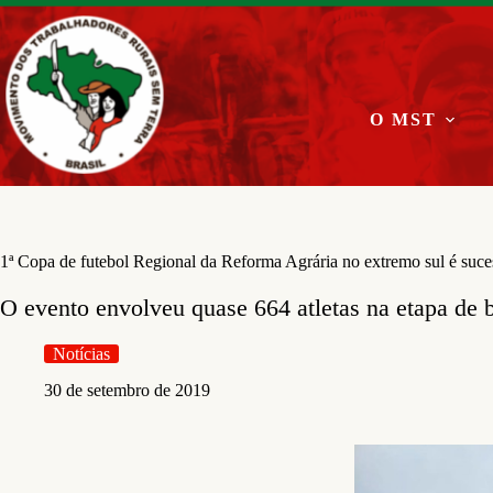
Pular
para
o
conteúdo
O MST
1ª Copa de futebol Regional da Reforma Agrária no extremo sul é suce
O evento envolveu quase 664 atletas na etapa de b
Notícias
30 de setembro de 2019