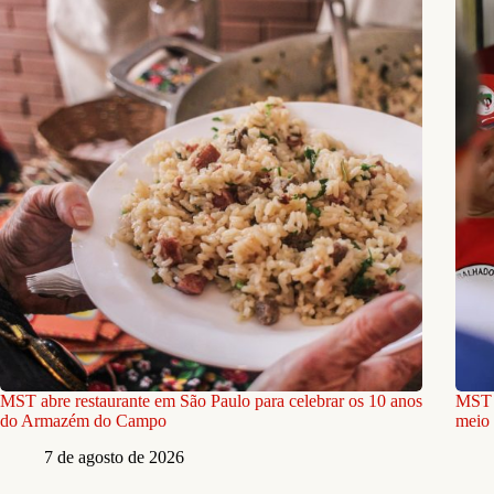
MST abre restaurante em São Paulo para celebrar os 10 anos
MST e
do Armazém do Campo
meio 
7 de agosto de 2026