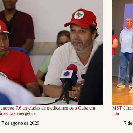
ntrega 7,6 toneladas de medicamentos a Cuba em
MST é home
à asfixia energética
luta
7 de agosto de 2026
7 de