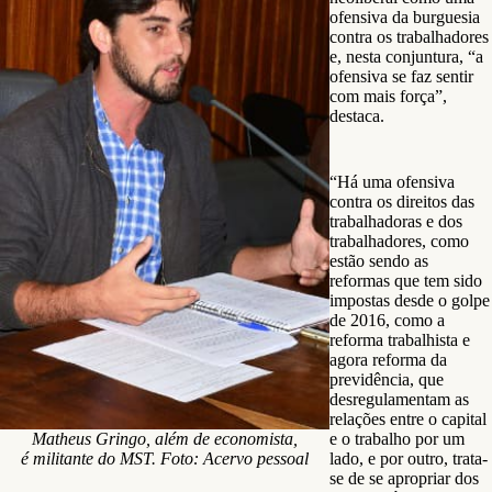
ofensiva da burguesia
contra os trabalhadores
e, nesta conjuntura, “a
ofensiva se faz sentir
com mais força”,
destaca.
“Há uma ofensiva
contra os direitos das
trabalhadoras e dos
trabalhadores, como
estão sendo as
reformas que tem sido
impostas desde o golpe
de 2016, como a
reforma trabalhista e
agora reforma da
previdência, que
desregulamentam as
relações entre o capital
Matheus Gringo, além de economista,
e o trabalho por um
é militante do MST. Foto: Acervo pessoal
lado, e por outro, trata-
se de se apropriar dos