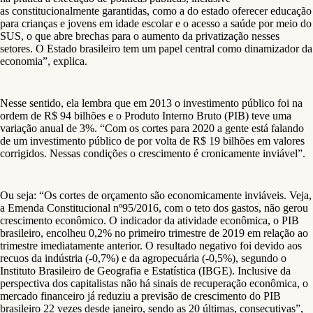
as constitucionalmente garantidas, como a do estado oferecer educação
para crianças e jovens em idade escolar e o acesso a saúde por meio do
SUS, o que abre brechas para o aumento da privatização nesses
setores. O Estado brasileiro tem um papel central como dinamizador da
economia”, explica.
Nesse sentido, ela lembra que em 2013 o investimento público foi na
ordem de R$ 94 bilhões e o Produto Interno Bruto (PIB) teve uma
variação anual de 3%. “Com os cortes para 2020 a gente está falando
de um investimento público de por volta de R$ 19 bilhões em valores
corrigidos. Nessas condições o crescimento é cronicamente inviável”.
Ou seja: “Os cortes de orçamento são economicamente inviáveis. Veja,
a Emenda Constitucional nº95/2016, com o teto dos gastos, não gerou
crescimento econômico. O indicador da atividade econômica, o PIB
brasileiro, encolheu 0,2% no primeiro trimestre de 2019 em relação ao
trimestre imediatamente anterior. O resultado negativo foi devido aos
recuos da indústria (-0,7%) e da agropecuária (-0,5%), segundo o
Instituto Brasileiro de Geografia e Estatística (IBGE). Inclusive da
perspectiva dos capitalistas não há sinais de recuperação econômica, o
mercado financeiro já reduziu a previsão de crescimento do PIB
brasileiro 22 vezes desde janeiro, sendo as 20 últimas, consecutivas”,