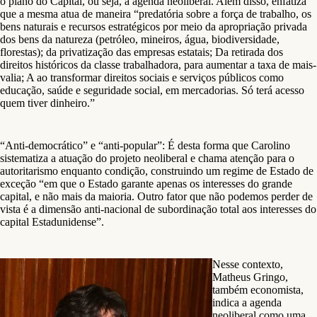
o plano do Capital, ou seja, a agenda neoliberal. Além disso, enfatiza
que a mesma atua de maneira “predatória sobre a força de trabalho, os
bens naturais e recursos estratégicos por meio da apropriação privada
dos bens da natureza (petróleo, mineiros, água, biodiversidade,
florestas); da privatização das empresas estatais; Da retirada dos
direitos históricos da classe trabalhadora, para aumentar a taxa de mais-
valia; A ao transformar direitos sociais e serviços públicos como
educação, saúde e seguridade social, em mercadorias. Só terá acesso
quem tiver dinheiro.”
“Anti-democrático” e “anti-popular”: É desta forma que Carolino
sistematiza a atuação do projeto neoliberal e chama atenção para o
autoritarismo enquanto condição, construindo um regime de Estado de
exceção “em que o Estado garante apenas os interesses do grande
capital, e não mais da maioria. Outro fator que não podemos perder de
vista é a dimensão anti-nacional de subordinação total aos interesses do
capital Estadunidense”.
Nesse contexto,
Matheus Gringo,
também economista,
indica a agenda
neoliberal como uma