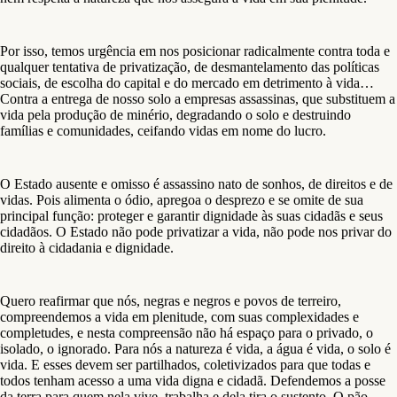
Por isso, temos urgência em nos posicionar radicalmente contra toda e
qualquer tentativa de privatização, de desmantelamento das políticas
sociais, de escolha do capital e do mercado em detrimento à vida…
Contra a entrega de nosso solo a empresas assassinas, que substituem a
vida pela produção de minério, degradando o solo e destruindo
famílias e comunidades, ceifando vidas em nome do lucro.
O Estado ausente e omisso é assassino nato de sonhos, de direitos e de
vidas. Pois alimenta o ódio, apregoa o desprezo e se omite de sua
principal função: proteger e garantir dignidade às suas cidadãs e seus
cidadãos. O Estado não pode privatizar a vida, não pode nos privar do
direito à cidadania e dignidade.
Quero reafirmar que nós, negras e negros e povos de terreiro,
compreendemos a vida em plenitude, com suas complexidades e
completudes, e nesta compreensão não há espaço para o privado, o
isolado, o ignorado. Para nós a natureza é vida, a água é vida, o solo é
vida. E esses devem ser partilhados, coletivizados para que todas e
todos tenham acesso a uma vida digna e cidadã. Defendemos a posse
da terra para quem nela vive, trabalha e dela tira o sustento. O pão