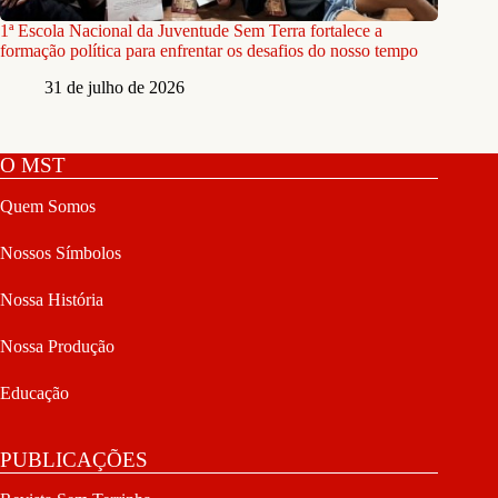
1ª Escola Nacional da Juventude Sem Terra fortalece a
formação política para enfrentar os desafios do nosso tempo
31 de julho de 2026
O MST
Quem Somos
Nossos Símbolos
Nossa História
Nossa Produção
Educação
PUBLICAÇÕES