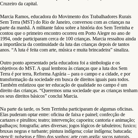
Cruzeiro da capital.
Marcia Ramos, educadora do Movimento dos Trabalhadores Rurais
Sem Terra (MST) do Rio de Janeiro, conversou com as crianças na
parte da manhã. A militante falou sobre a história dos Sem Terrinha e
contou que o primeiro encontro ocorreu em Porto Alegre no ano de
1994, onde participaram cerca de 100 crianças. Marcia ressaltou ainda
a importância da continuidade da luta das crianças depois de tantos
anos. “A luta é feita com arte, música e muita brincadeira” sinaliza.
Outro ponto apresentado pela educadora foi a simbologia e os
objetivos do MST. A qual lembrou às crianças que a luta dos Sem
Terra é por terra, Reforma Agrária – para o campo e a cidade, e por
transformação da sociedade em busca de direitos iguais para todos.
Também enfatizou que ter educação de qualidade no campo é um
direito das crianças. “Queremos uma sociedade que as crianças tenham
os seus direitos básicos” conclui Marcia.
Na parte da tarde, os Sem Terrinha participaram de algumas oficinas.
Elas puderam optar entre: oficina de faixa e painel; confecção de
cartazes e pirulitos; teatro; intervenção; capoeira; cantoria e animação;
palhaços; fotografia; artes diversas; jogos lógicos de tabuleiros; fuxico;
bruxas negras e turbante; pintura indígena; colar indígena; batucada;
stencil; pulseiras e filtro dos sonhos; arte com argila; sucos naturais,