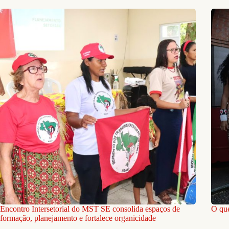
Encontro Intersetorial do MST SE consolida espaços de
O que
formação, planejamento e fortalece organicidade