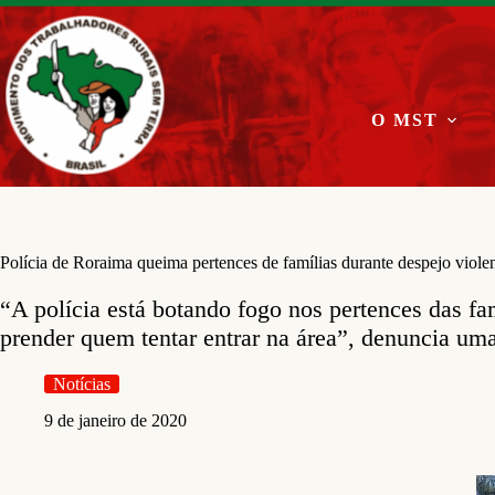
Pular
para
o
conteúdo
O MST
Polícia de Roraima queima pertences de famílias durante despejo viole
“A polícia está botando fogo nos pertences das fa
prender quem tentar entrar na área”, denuncia um
Notícias
9 de janeiro de 2020