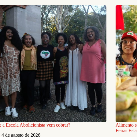
 a Escola Abolicionista vem cobrar?
Alimento s
Feiras Est
4 de agosto de 2026