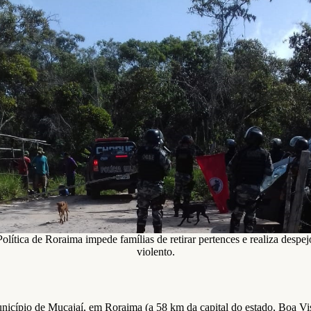
Política de Roraima impede famílias de retirar pertences e realiza despej
violento.
cípio de Mucajaí, em Roraima (a 58 km da capital do estado, Boa Vis